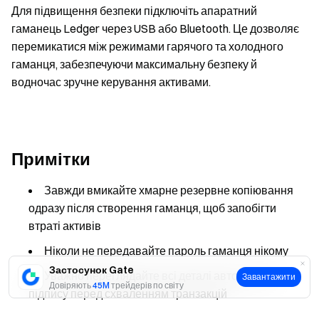
Для підвищення безпеки підключіть апаратний
гаманець Ledger через USB або Bluetooth. Це дозволяє
перемикатися між режимами гарячого та холодного
гаманця, забезпечуючи максимальну безпеку й
водночас зручне керування активами.
Примітки
Завжди вмикайте хмарне резервне копіювання
одразу після створення гаманця, щоб запобігти
втраті активів
Ніколи не передавайте пароль гаманця нікому
Застосунок Gate
Уважно переглядайте всі деталі авторизації
Завантажити
Довіряють
45M
трейдерів по світу
підпису перед схваленням транзакцій
Авторизуйте лише мінімальну суму, необхідну для