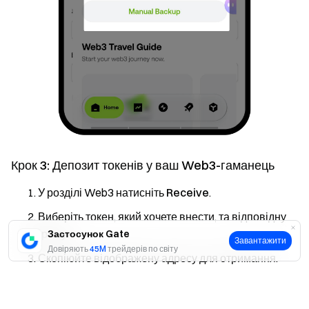
Крок 3: Депозит токенів у ваш Web3-гаманець
У розділі Web3 натисніть
Receive
.
Виберіть токен, який хочете внести, та відповідну
мережу.
Застосунок Gate
Завантажити
Довіряють
45M
трейдерів по світу
Скопіюйте відображену адресу для отримання.
Вставте цю адресу на платформі, з якої здійснюєте
Так
Ні
вивід, і завершіть переказ.