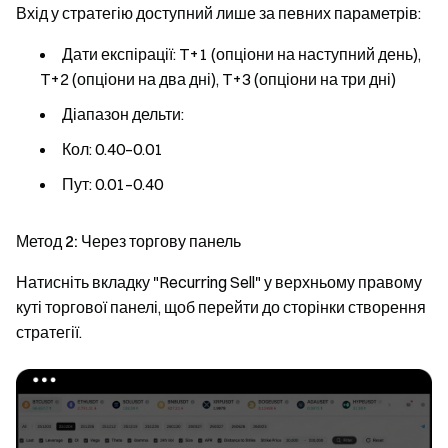
Вхід у стратегію доступний лише за певних параметрів:
Дати експірації
: T+1 (опціони на наступний день),
T+2 (опціони на два дні), T+3 (опціони на три дні)
Діапазон дельти
:
Кол: 0.40–0.01
Пут: 0.01–0.40
Метод 2: Через торгову панель
Натисніть вкладку "Recurring Sell" у верхньому правому
куті торгової панелі, щоб перейти до сторінки створення
стратегії.