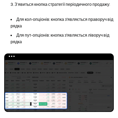
З’явиться кнопка стратегії періодичного продажу:
Для кол-опціонів: кнопка з'являється
праворуч
від
рядка
Для пут-опціонів: кнопка з'являється
ліворуч
від
рядка