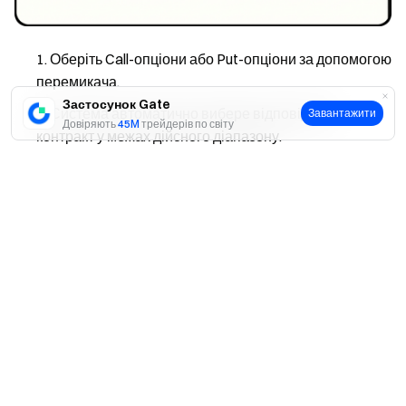
Оберіть Call-опціони або Put-опціони за допомогою
перемикача.
Застосунок Gate
Система автоматично вибере відповідний
Завантажити
Довіряють
45M
трейдерів по світу
контракт у межах дійсного діапазону.
Так
Ні
Крок 3: Налаштування періоду виконання