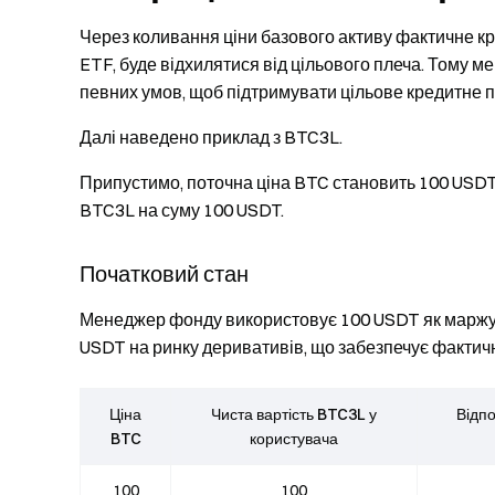
Через коливання ціни базового активу фактичне кр
ETF, буде відхилятися від цільового плеча. Тому
певних умов, щоб підтримувати цільове кредитне п
Далі наведено приклад з BTC3L.
Припустимо, поточна ціна BTC становить 100 USDT,
BTC3L на суму 100 USDT.
Початковий стан
Менеджер фонду використовує 100 USDT як маржу т
USDT на ринку деривативів, що забезпечує фактичн
Ціна
Чиста вартість BTC3L у
Відпо
BTC
користувача
100
100