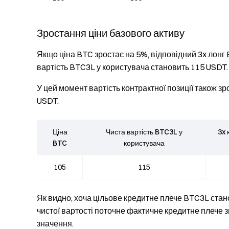
Зростання ціни базового активу
Якщо ціна BTC зростає на 5%, відповідний 3x лонг 
вартість BTC3L у користувача становить 115 USDT.
У цей момент вартість контрактної позиції також з
USDT.
Ціна
Чиста вартість BTC3L у
3x 
BTC
користувача
105
115
Як видно, хоча цільове кредитне плече BTC3L стано
чистої вартості поточне фактичне кредитне плече з
значення.