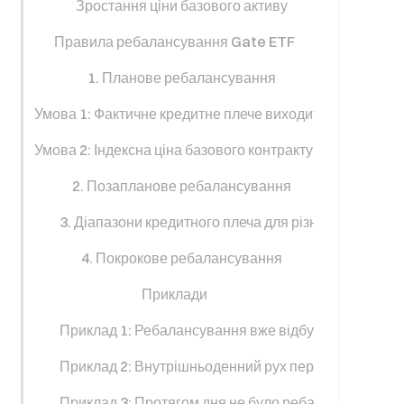
Зростання ціни базового активу
Правила ребалансування Gate ETF
1. Планове ребалансування
Умова 1: Фактичне кредитне плече виходить за дозволе
Умова 2: Індексна ціна базового контракту відхиляється
2. Позапланове ребалансування
3. Діапазони кредитного плеча для різних типів ETF
4. Покрокове ребалансування
Приклади
Приклад 1: Ребалансування вже відбулося, викори
Приклад 2: Внутрішньоденний рух перевищив 1%, 
Приклад 3: Протягом дня не було ребалансування, 