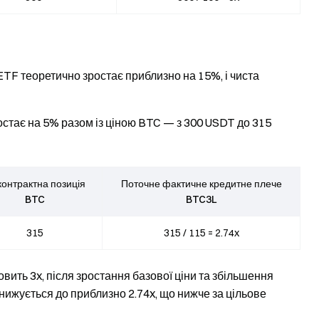
ETF теоретично зростає приблизно на 15%, і чиста
ростає на 5% разом із ціною BTC — з 300 USDT до 315
контрактна позиція
Поточне фактичне кредитне плече
BTC
BTC3L
315
315 / 115 = 2.74x
вить 3x, після зростання базової ціни та збільшення
нижується до приблизно 2.74x, що нижче за цільове