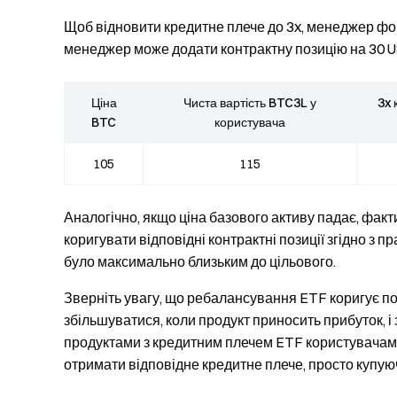
Щоб відновити кредитне плече до 3x, менеджер фо
менеджер може додати контрактну позицію на 30 U
Ціна
Чиста вартість BTC3L у
3x 
BTC
користувача
105
115
Аналогічно, якщо ціна базового активу падає, фак
коригувати відповідні контрактні позиції згідно 
було максимально близьким до цільового.
Зверніть увагу, що ребалансування ETF коригує поз
збільшуватися, коли продукт приносить прибуток, і 
продуктами з кредитним плечем ETF користувачам 
отримати відповідне кредитне плече, просто купую