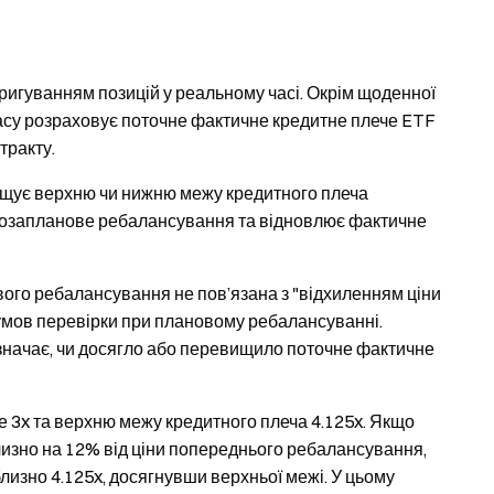
игуванням позицій у реальному часі. Окрім щоденної
часу розраховує поточне фактичне кредитне плече ETF
тракту.
ищує верхню чи нижню межу кредитного плеча
 позапланове ребалансування та відновлює фактичне
ого ребалансування не пов’язана з "відхиленням ціни
 умов перевірки при плановому ребалансуванні.
начає, чи досягло або перевищило поточне фактичне
е 3x та верхню межу кредитного плеча 4.125x. Якщо
лизно на 12% від ціни попереднього ребалансування,
изно 4.125x, досягнувши верхньої межі. У цьому