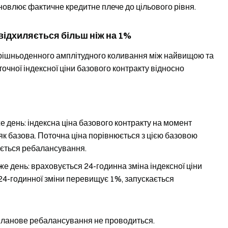
новлює фактичне кредитне плече до цільового рівня.
 відхиляється більш ніж на 1%
утрішньоденного амплітудного коливання між найвищою та
очної індексної ціни базового контракту відносно
 день: індексна ціна базового контракту на момент
к базова. Поточна ціна порівнюється з цією базовою
ається ребалансування.
е день: враховується 24-годинна зміна індексної ціни
24-годинної зміни перевищує 1%, запускається
планове ребалансування не проводиться.