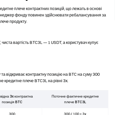
едитне плече контрактних позицій, що лежать в основі
 менеджер фонду повинен здійснювати ребалансування за
лече продукту.
 чиста вартість BTC3L — 1 USDT, а користувач купує
а відкриває контрактну позицію на BTC на суму 300
е кредитне плече BTC3L на рівні 3x.
відна 3x контрактна
Поточне фактичне кредитне
позиція BTC
плече BTC3L
300
300 / 100 = 3x