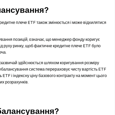
лансування?
кредитне плече ETF також змінюється і може відхилятися
ування позицій, означає, що менеджер фонду коригує
від руху ринку, щоб фактичне кредитне плече ETF було
еча.
 зазвичай здійснюється шляхом коригування розміру
ребалансування система перераховує чисту вартість ETF
ть ETF і індексну ціну базового контракту на момент цього
их розрахунків.
балансування?