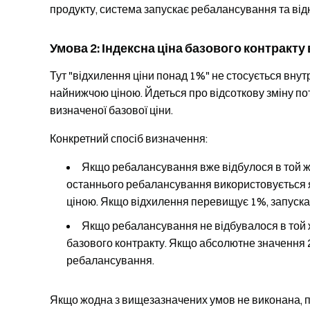
продукту, система запускає ребалансування та від
Умова 2: Індексна ціна базового контракту
Тут "відхилення ціни понад 1%" не стосується вн
найнижчою ціною. Йдеться про відсоткову зміну пот
визначеної базової ціни.
Конкретний спосіб визначення:
Якщо ребалансування вже відбулося в той же
останнього ребалансування використовується я
ціною. Якщо відхилення перевищує 1%, запуск
Якщо ребалансування не відбувалося в той ж
базового контракту. Якщо абсолютне значення 
ребалансування.
Якщо жодна з вищезазначених умов не виконана, 