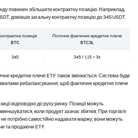
нду повинен збільшити контрактну позицію. Наприклад,
SDT, довівши загальну контрактну позицію до 345 USDT.
контрактна позиція
Поточне фактичне кредитне плече
BTC
BTC3L
345
345 / 115 = 3x
тичне кредитне плече ETF також змінюється. Система буде
з правилами ребалансування, щоб фактичне кредитне плече
иції відповідно до руху ринку. Позиції можуть
зменшуватися, коли продукт зазнає збитків. При торгівлі
не потрібно самостійно надавати маржу; вони можуть
чи та продаючи ETF.