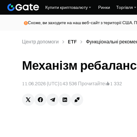
Купити криптовалюту
Ринки
Торгівля
Схоже, ви заходите на наш веб-сайт з території США. П
Центр допомоги
ETF
Функціональні рекоме
Механізм ребаланс
11.06.2026 (UTC)
143 536
Прочитайте
1 332