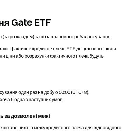
я Gate ETF
 (за розкладом) та позапланового ребалансування.
лює фактичне кредитне плече ETF до цільового рівня
іни ціни або розрахунки фактичного плеча будуть
вання один раз на добу о 00:00 (UTC+8).
оча б одна з наступних умов:
ь за дозволені межі
хню або нижню межу кредитного плеча для відповідного