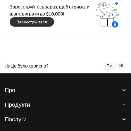
Зареєструйтесь зараз, щоб отримати
шанс виграти до $10,000!
Зареєструйтеся
Це було корисно?
Так
Так
Ні
Ні
Про
Про нас
Продукти
Кар'єра
P2P
Послуги
Новини
Конвертація та блокова торгівля
Переваги для VIP-клієнтів
Спонсор Oracle Red Bull Racing