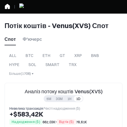
Потік коштів - Venus(XVS) Спот
Спот
Ф'ючерс
ALL
BTC
ETH
GT
XRP
BNB
HYPE
SOL
SMART
TRX
Більше
(
1706
)
Аналіз потоку коштів Venus(XVS)
5M
30M
1H
1D
Невелика транзакція
/
Чисті надходження ($)
+$583,42K
Надходження ($)
Відтік ($)
662,03K
78,61K