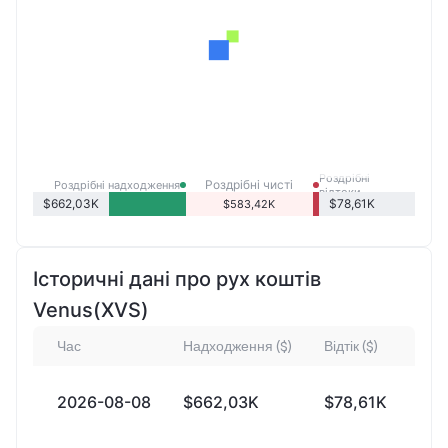
Роздрібні
Роздрібні чисті
Роздрібні надходження
відтоки
надходження
$662,03K
$78,61K
$583,42K
Історичні дані про рух коштів
Venus(XVS)
Час
Надходження ($)
Відтік ($)
Чи
2026-08-08
$662,03K
$78,61K