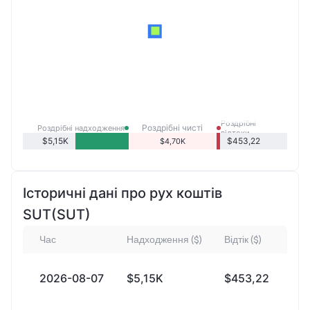
Роздрібні
Роздрібні чисті
Роздрібні надходження
відтоки
надходження
$5,15K
$453,22
$4,70K
Історичні дані про рух коштів
SUT(SUT)
Час
Надходження ($)
Відтік ($)
Чис
2026-08-07
$5,15K
$453,22