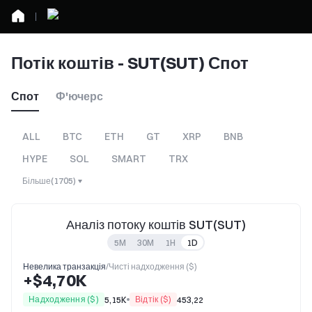
Потік коштів - SUT(SUT) Спот
Спот
Ф'ючерс
ALL
BTC
ETH
GT
XRP
BNB
HYPE
SOL
SMART
TRX
Більше
(
1705
)
Аналіз потоку коштів SUT(SUT)
5M
30M
1H
1D
Невелика транзакція
/
Чисті надходження ($)
+$4,70K
Надходження ($)
Відтік ($)
5,15K
453,22