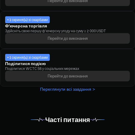
Перейти до виконання
+1 скриня(ь) зі скарбами
Ф'ючерсна торгівля
Здійсніть свою першу ф'ючерсну угоду на суму ≥ 2 000 USDT
Перейти до виконання
+1 скриня(ь) зі скарбами
Поділитися подією
Поділитися WCTC S8 у соціальних мережах
Перейти до виконання
Переглянути всі завдання >
Часті питання