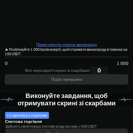
Переглянути список винагород
🔥
Розблокуйте 1 000 балів енергії, щоб отримати винагороду в токенах на
100 USDT.
0
1 000
0
Мої нерозкриті скрині зі скарбами:
Подію завершено
Виконуйте завдання, щоб
отримувати скрині зі скарбами
+1 скриня(ь) зі скарбами
Спотова торгівля
Здійсніть свою першу спотову угоду на суму ≥ 500 USDT