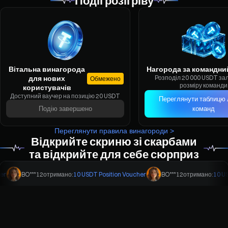
Події розігріву
Вітальна винагорода
Нагорода за командни
для нових
Розподіл 20 000 USDT за
Обмежено
розміру команди
користувачів
Доступний ваучер на позицію 20 USDT
Переглянути таблицю 
Подію завершено
команд
Переглянути правила винагороди >
Відкрийте скриню зі скарбами
та відкрийте для себе сюрприз
BO***12
отримано:
10 USDT Position Voucher
BO***12
отримано:
10 USDT P