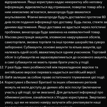
відправлення. Якщо користувач надає некоректну або неповну
інформацію, відмовляється від отримання, повертає товар або з
ним неможливо зв'язатися, винагорода буде вважатися
анульованою. Фізичні винагороди будуть доставлені протягом 60
днів після подання інформації про доставку. Будь ласка, стежте за
даними відстеження. Якщо доставка не вдасться через логістичні
проблеми, винагорода буде замінена на еквівалентний товар.
Масова реєстрація акаунтів, зловмисне накручування обсягів,
самоторгівля, змовна торгівля та інші прояви шахрайства суворо
заборонені. Субакаунти, основні акаунти та кілька акаунтів, що
належать одній особі, вважатимуться одним учасником. Торговий
обсяг із субакаунтів не зараховуватиметься до основного акаунта,
а самі субакаунти не мають права брати участь у події.
У разі будь-яких розбіжностей між перекладеною версією та
англійською версією перевага надається англійській версії.
Gate залишає за собою право остаточного тлумачення цієї події.
Користувачі з Великої Британії та інших обмежених регіонів
можуть не мати доступу до деяких або всіх послуг (включаючи
участь у цій події, грі чи змаганні). Для детальної інформації про
обмежені регіони, ознайомтеся з Угодою користувача. Звертаємо
увагу, що ми не маємо наміру залучати або рекламувати наші