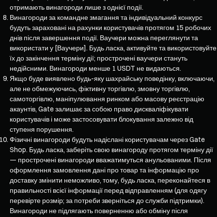
отримають винагороди лише з однієї події.
Винагороди за командне змагання та індивідуальний конкурс
будуть зараховані на рахунки користувачів протягом 15 робочих
днів після завершення події. Ваучери можна переглянути та
використати у [Ваучери]. Будь ласка, активуйте та використовуйте
їх до закінчення терміну дії; прострочені ваучери стануть
недійсними. Винагороди менше 1 USDT не видаються.
Якщо буде виявлено будь-яку шахрайську поведінку, включаючи,
але не обмежуючись, фіктивну торгівлю, змовну торгівлю,
самоторгівлю, маніпулювання ринком або масову реєстрацію
акаунтів, Gate залишає за собою право дискваліфікувати
користувачів і може застосовувати блокування залежно від
ступеня порушення.
Фізичні винагороди будуть надіслані користувачам через Gate
Shop. Будь ласка, заберіть свою винагороду протягом терміну дії
— прострочені винагороди вважатимуться анульованими. Після
оформлення замовлення дані про товар та інформацію про
доставку змінити неможливо, тому, будь ласка, переконайтеся в
правильності всієї інформації перед відправленням (для одягу
перевірте розмір; за потреби зверніться до служби підтримки).
Винагороди не підлягають поверненню або обміну після