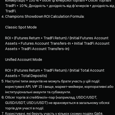
конвертації) × 150 % + обсяг ф'ючерсної торгівлі + Обсяг торгівлі
TradFi × 10 %; Дохідність = дохідність від ф'ючерсів + дохідність від
TradFi.
Champions Showdown ROI Calculation Formula:
Classic Spot Mode
ROI = (Futures Return + TradFi Return) / (Initial Futures Account
Assets + Futures Account Transfers-In + Initial TradFi Account
Assets + TradFi Account Transfers-In)
Unified Account Mode
ROI = (Futures Return + TradFi Return) / (Initial Total Account
Assets + Total Deposits)
Наступні типи акаунтів не можуть брати участь у цій події:
користувачі API, VIP 15 і вище, маркет-мейкери, корпоративні або
інституціональні акаунти та субакаунти.
Обсяг торгів зі стейблкоїн-пар (наприклад, USDC/USDT,
GUSD/USDT, USD1/USDT) не враховується в загальному обсязі
торгів для участі в події.
Користувачі, які беруть участь у кількох схожих подіях Gate,