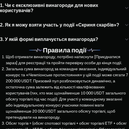
1. Чи є ексклюзивні винагороди для нових
користувачів?
2. Як я можу взяти участь у події «Скриня скарбів»?
3. У якій формі виплачується винагорода?
Правила події
Щоб отримати винагороду, потрібно натиснути [Приєднатися
зараз] для реєстрації та пройти перевірку особи до кінця події.
Загальна сума винагород за командне змагання, індивідуальний
конкурс та «Чемпіонське протистояння» у цій події може сягати 7
200 000 USDT. Призовий пул розблоковується динамічно, а
остаточна сума залежить від кількості кваліфікованих
користувачів (тих, хто має щонайменше 10 000 USDT загального
обсягу торгівлі під час події). Для участі у командному змаганні
або індивідуальному конкурсі учасники повинні мати
щонайменше 20 000 USDT загального обсягу торгівлі, щоб
претендувати на винагороду.
Обсяг торгів = (обсяг спотової торгівлі + обсяг торгівлі ETF + обсяг