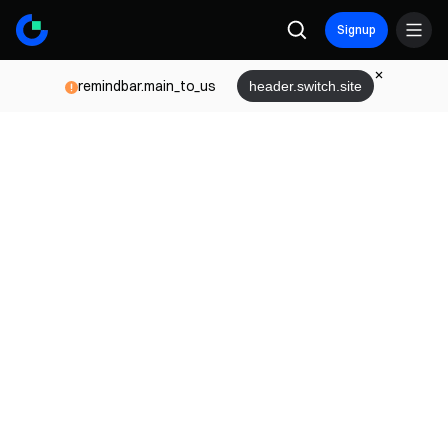
Signup
remindbar.main_to_us
header.switch.site