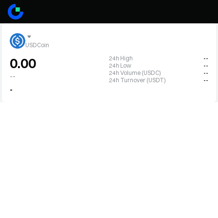
USDCoin
24h High
--
0.00
24h Low
--
24h Volume (USDC)
--
--
24h Turnover (USDT)
--
-