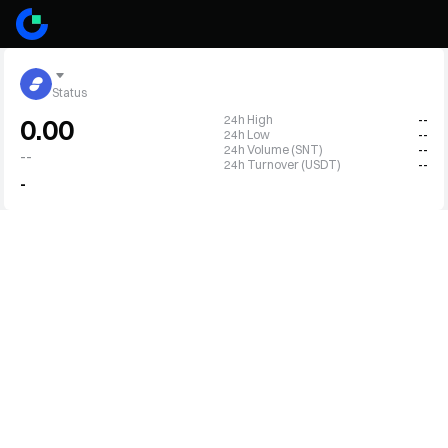
Status
24h High
--
0.00
24h Low
--
24h Volume (SNT)
--
--
24h Turnover (USDT)
--
-