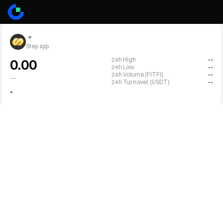
Step.app
24h High
--
0.00
24h Low
--
24h Volume (FITFI)
--
--
24h Turnover (USDT)
--
-