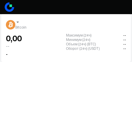
Bitcoin
Максимум (24ч)
--
0,00
Минимум (24ч)
--
Объем (24ч) (BTC)
--
--
Оборот (24ч) (USDT)
--
-