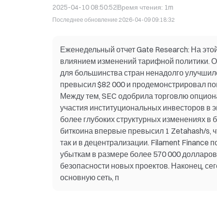
2025-04-10 08:50:52
Время чтения
:
1m
Последнее обновление
2026-04-09 09:18:32
Еженедельный отчет Gate Research: На это
влиянием изменений тарифной политики. 
для большинства стран ненадолго улучшило
превысил $82 000 и продемонстрировал по
Между тем, SEC одобрила торговлю опцион
участия институциональных инвесторов в э
более глубоких структурных изменениях в
биткоина впервые превысил 1 Zetahash/s, ч
так и в децентрализации. Filament Finance 
убыткам в размере более 570 000 долларов
безопасности новых проектов. Наконец, се
основную сеть, п