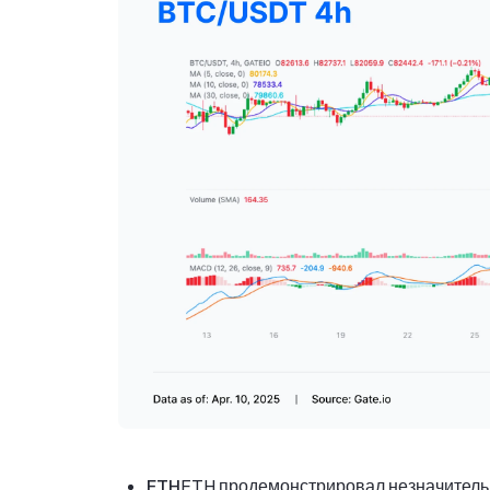
ETH
ETH продемонстрировал незначительн