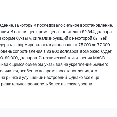
адение, за которым последовало сильное восстановление,
ции. В настоящее время цена составляет 82 844 доллара,
 форме буквы V, сигнализирующий о некоторой бычьей
держка сформировалась в диапазоне от 75 000 до 77 000
овень сопротивления в 83 800 долларов, возможно, будет
00–89 000 долларов. С технической точки зрения MACD
ичивающимся объемом, указывая на укрепление бычьего
еличился, особенно во время восстановления, что
 на рынке и улучшении настроений. Однако все еще
C решительно преодолеть более высокие уровни