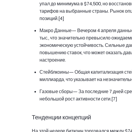
упал до минимума в $74,500, но восстан
тарифов на выбранные страны. Рынок оп
позиций.[4]
Макро Данные
— Вечером 4 апреля данные
тыс., что значительно превысило ожидаем
экономическую устойчивость. Сильные да
повышению ставок, что может оказать да
настроение.
Стейблкоины
— Общая капитализация стейб
миллиарда, что указывает на незначительн
Газовые сборы
— За последние 7 дней сре
небольшой рост активности сети.[7]
Тенденции концепций
На этой неделе биткоин торговался между $74,