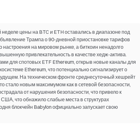
й неделе цены на BTC и ETH оставались в диапазоне под
Объявление Трампа о 90-дневной приостановке тарифов
 настроения на мировом рынке, а биткоин ненадолго
вышенную привлекательность в качестве хедж-актива.
ами для спотовых ETF Ethereum, открыв новые каналы для
косистеме Ethereum, что потенциально сигнализирует о
 будущем. На техническом фронте среднесуточный хешрейт
то стало новым максимумом как в сетевой безопасности,
пострадала от нарушения безопасности, что привело к
 США, что обнажило слабые места в структурах
годня блокчейн Babylon официально запускает свою