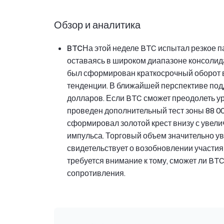
Обзор и аналитика
BTC
На этой неделе BTC испытал резкое п
оставаясь в широком диапазоне консолида
был сформирован краткосрочный оборот в
тенденции. В ближайшей перспективе под
долларов. Если BTC сможет преодолеть ур
проведен дополнительный тест зоны 88 0
сформировал золотой крест внизу с увел
импульса. Торговый объем значительно ув
свидетельствует о возобновлении участия
требуется внимание к тому, сможет ли BT
сопротивления.