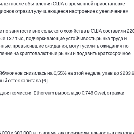
овился после объявления США о временной приостановке
ционов отразил улучшающееся настроение с увеличением
 по занятости вне сельского хозяйства в США составили 22
ые 137 тыс., подчеркивающие устойчивость рынка труда и
нные, превысившие ожидания, могут усилить ожидания по
вление на криптовалютные рынки и подавить краткосрочное
лкоинов снизилась на 0,55% на этой неделе, упав до $233,
ый отток капитала.[6]
дняя комиссия Ethereum выросла до 0,748 Gwei, отражая
000 и $83,000, в то время как производительность в сектора