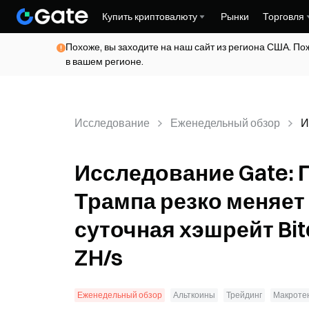
Купить криптовалюту
Рынки
Торговля
Похоже, вы заходите на наш сайт из региона США. По
в вашем регионе.
Исследование
Еженедельный обзор
И
в
р
Исследование Gate: 
С
B
Трампа резко меняет
Z
суточная хэшрейт Bi
ZH/s
Еженедельный обзор
Альткоины
Трейдинг
Макроте