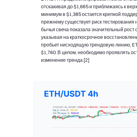
отскакивая до $1,665 и приближаясь к в
минимум в $1,385 остается крепкой подде
прежнему существует риск тестирования н
бычья свеча показала значительный рост 
указывая на краткосрочное восстановлени
пробьет нисходящую трендовую линию, ET
$1,760. В целом, необходимо проявлять ос
изменение тренда.[2]