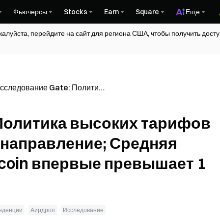
Фьючерсы
Stocks
Earn
Square
Еще
жалуйста, перейдите на сайт для региона США, чтобы получить дос
сследование Gate: Политика
ысоких тарифов Трампа
езко меняет направление;
Политика высоких тарифов
редняя суточная хэшрейт
itcoin впервые превышает 1
 направление; Средняя
H/s
tcoin впервые превышает 1
нденции
Аирдроп
Исследование