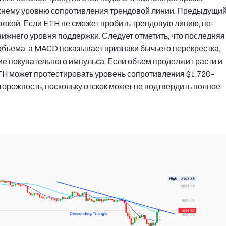
ерхнему уровню сопротивления трендовой линии. Предыдущи
ржкой. Если ETH не сможет пробить трендовую линию, по-
ижнего уровня поддержки. Следует отметить, что последняя
объема, а MACD показывает признаки бычьего перекрестка,
е покупательного импульса. Если объем продолжит расти и
H может протестировать уровень сопротивления $1,720–
торожность, поскольку отскок может не подтвердить полное