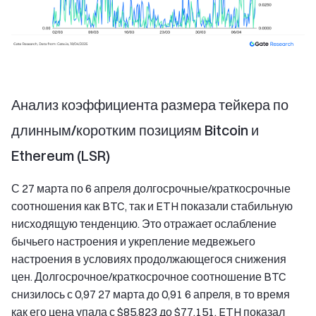
Анализ коэффициента размера тейкера по
длинным/коротким позициям Bitcoin и
Ethereum (LSR)
С 27 марта по 6 апреля долгосрочные/краткосрочные
соотношения как BTC, так и ETH показали стабильную
нисходящую тенденцию. Это отражает ослабление
бычьего настроения и укрепление медвежьего
настроения в условиях продолжающегося снижения
цен. Долгосрочное/краткосрочное соотношение BTC
снизилось с 0,97 27 марта до 0,91 6 апреля, в то время
как его цена упала с $85,823 до $77,151. ETH показал