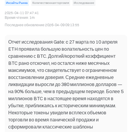
Инсайты Рынка
Количественная торговля
Исследование
2025-04-11 07:47:41
Время чтения
:
1m
Последнее обновление
2026-04-09 09:13:55
Отчет исследования Gate: c 27 марта по 10 апреля
ETH проявила большую волатильность цен по
сравнению с BTC. Долгий/короткий коэффициент
BTC рано отскочил, но остался ниже месячных
максимумов, что свидетельствует о ограниченном
восстановлении доверия. Средние ежедневные
ликвидации выросли до 380 миллионов долларов —
на 90% больше, чем в предыдущем периоде. Более 5
миллионов BTC в настоящее время находятся в
убытке, приближаясь к историческим минимумам.
Некоторые токены увидели всплеск объемов
торговли во время панической продажи и
сформировали классические шаблоны