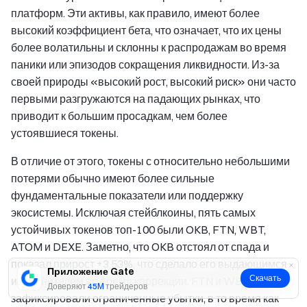
платформ. Эти активы, как правило, имеют более
высокий коэффициент бета, что означает, что их цены
более волатильны и склонны к распродажам во время
паники или эпизодов сокращения ликвидности. Из-за
своей природы «высокий рост, высокий риск» они часто
первыми разгружаются на падающих рынках, что
приводит к большим просадкам, чем более
устоявшиеся токены.
В отличие от этого, токены с относительно небольшими
потерями обычно имеют более сильные
фундаментальные показатели или поддержку
экосистемы. Исключая стейблкоины, пять самых
устойчивых токенов топ-100 были OKB, FTN, WBT,
ATOM и DEXE. Заметно, что OKB отстоял от спада и
показал прирост +3,53%, что сделало его выдающимся
Приложение Gate
Скачать
исполнителем во время коррекции. FTN и WBT также
Доверяют
45M
трейдеров
зафиксировали ограниченные убытки, в то время как