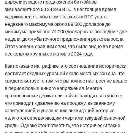
циркулирующего предложения биткойнов,
эквивалентного 5 124 348 BTC, в настоящее время
удерживается с убытком. Поскольку BTC упал с
недавнего максимума около 88 500 долларов до
минимума примерно 74 000 долларов за последние две
недели, доля убыточного предложения резко выросла.
Этот уровень сравним с тем, что было видно во время
нескольких крупных откатов в 2024 году.
Как показано на графике, это соотношение исторически
достигает сходных уровней около местных зон дна, что
свидетельствует о том, что рыночное настроение вошло
в период повышенного напряжения. Многие
краткосрочные держатели сейчас находятся в убытке,
что приводит к давлению на продажу, вызванному
капитуляцией, и увеличению ликвидаций, которые
являются определяющими чертами текущей рыночной
среды. Однако стоит отметить, что исторически такие
высокие уровни убыточной продажи также совпадали с