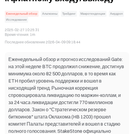
Еженедельный обзор
Альткоины
Трейдинг
Макротенденции
Аирдроп
Исследование
2025-02-27 10:25:31
Время чтения
:
1m
Последнее обновление
2026-04-09 09:18:44
Еженедельный обзор и прогноз исследований Gate:
на этой неделе BTC продолжил снижение, достигнув
минимума около 82 500 долларов, в то время как
ETH пробил уровень поддержки и вошел в
нисходящий тренд. Рыночная коррекция
спровоцировала ликвидацию по маржин-коллам, и
за 24 часа ликвидации достигли 770 миллионов
долларов. Закон о "Стратегическом резерве
биткоинов" штата Оклахома (HB 1203) прошел
комитет Палаты представителей и вошел в стадию
полного голосования. StakeStone официально