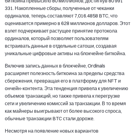
биткойна превысило 80 миллионов, достигнув 80 991
331. Накопленные сборы, полученные от чеканки
ординалов, теперь составляют 7,016.4858 BTC, что
оценивается примерно в 628 миллионов долларов. Этот
взлет подчеркивает растущее принятие протокола
ординалов, который позволяет пользователям
встраивать данные в отдельные сатоши, создавая
уникальные цифровые активы на блокчейне биткойна.
Включив запись данных в блокчейне, Ordinals
расширяет полезность биткоина за пределы средства
сбережения, превращая его в платформу для NFT и
ончейн-контента. Эта тенденция привела к увеличению
объемов транзакций, но также привела к перегрузке
сети и увеличению комиссий за транзакции. В то время
как майнеры выигрывают от более высокого спроса,
обычные транзакции BTC стали дороже.
Несмотря на появление новых вариантов