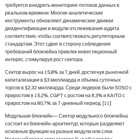
требуется внедрять мониторинг потоков данных в
реальном времени. Многие аналитические
инструменты обновляют динамические движки
деидентификации и модули отслеживания аудита
соответствия, чтобы соответствовать регуляторным
стандартам. Этот сдвиг в сторону соблюдения
требований блокчейна привлек инвестиционный
интерес, стимулируя рост сектора.
Сектор вырос на 15,8% за 7 дней, достигнув рыночной
капитализации в $3 миллиарда и объема суточных
торгов в $2,32 миллиарда. Среди лидеров были SOSO с
приростом в 15,2%, CGPT с ростом на 9,3% и KAITO с
приростом на 80,7% за 7-дневный период. [11]
Модульная блокчейн
— Сектор модульного блокчейна
состоит из блокчейн-архитектур, которые разделяют
основные функции на разные модули или слои.
Недавний рост в этом секторе был обусловлен