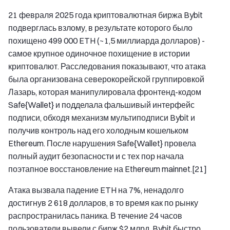
21 февраля 2025 года криптовалютная биржа Bybit
подверглась взлому, в результате которого было
похищено 499 000 ETH (~1,5 миллиарда долларов) -
самое крупное одиночное похищение в истории
криптовалют. Расследования показывают, что атака
была организована северокорейской группировкой
Лазарь, которая манипулировала фронтенд-кодом
Safe{Wallet} и подделала фальшивый интерфейс
подписи, обходя механизм мультиподписи Bybit и
получив контроль над его холодным кошельком
Ethereum. После нарушения Safe{Wallet} провела
полный аудит безопасности и с тех пор начала
поэтапное восстановление на Ethereum mainnet.[21]
Атака вызвала падение ETH на 7%, ненадолго
достигнув 2 618 долларов, в то время как по рынку
распространилась паника. В течение 24 часов
пользователи вывели с бирж $2 млрд. Bybit быстро