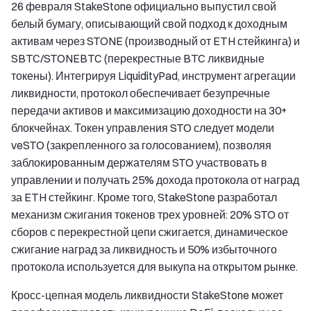
26 февраля StakeStone официально выпустил свой
белый бумагу, описывающий свой подход к доходным
активам через STONE (производный от ETH стейкинга) и
SBTC/STONEBTC (перекрестные BTC ликвидные
токены). Интегрируя LiquidityPad, инструмент агрегации
ликвидности, протокол обеспечивает безупречные
передачи активов и максимизацию доходности на 30+
блокчейнах. Токен управления STO следует модели
veSTO (закрепленного за голосованием), позволяя
заблокированным держателям STO участвовать в
управлении и получать 25% дохода протокола от наград
за ETH стейкинг. Кроме того, StakeStone разработал
механизм сжигания токенов трех уровней: 20% STO от
сборов с перекрестной цепи сжигается, динамическое
сжигание наград за ликвидность и 50% избыточного
протокола используется для выкупа на открытом рынке.
Кросс-цепная модель ликвидности StakeStone может