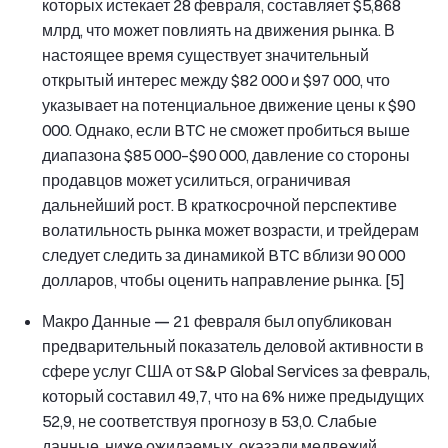
которых истекает 28 февраля, составляет $5,868
млрд, что может повлиять на движения рынка. В
настоящее время существует значительный
открытый интерес между $82 000 и $97 000, что
указывает на потенциальное движение цены к $90
000. Однако, если BTC не сможет пробиться выше
диапазона $85 000–$90 000, давление со стороны
продавцов может усилиться, ограничивая
дальнейший рост. В краткосрочной перспективе
волатильность рынка может возрасти, и трейдерам
следует следить за динамикой BTC вблизи 90 000
долларов, чтобы оценить направление рынка. [5]
Макро Данные —
21 февраля был опубликован
предварительный показатель деловой активности в
сфере услуг США от S&P Global Services за февраль,
который составил 49,7, что на 6% ниже предыдущих
52,9, не соответствуя прогнозу в 53,0. Слабые
данные, ниже ожидаемых, оказали медвежий