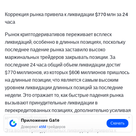
Коррекция рынка привела к ликвидации $770 млн за 24
часа
Рынок криптодеривативов переживает всплеск
ликвидаций, особенно в длинных позициях, поскольку
последнее падение рынка заставило высоко
маржинальных трейдеров закрывать позиции. За
последние 24 часа общий объем ликвидации достиг
$770 миллионов, из которых $606 миллионов пришлось
на длинные позиции, что является самым высоким
уровнем ликвидации длинных позиций за последние
недели. Это отражает то, как быстрые падения рынка
вызывают принудительные ликвидации в
перекредитованных позициях, дополнительно усиливая
нисходящий тренд.
Приложение Gate
Скачать
Доверяют
45M
трейдеров
Эта волна принудительных ликвидаций привела к