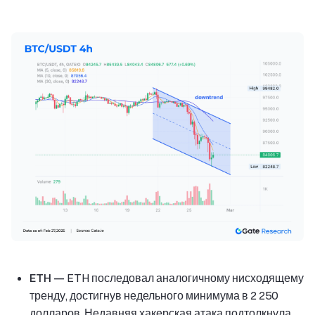
ETH —
ETH последовал аналогичному нисходящему
тренду, достигнув недельного минимума в 2 250
долларов. Недавняя хакерская атака подтолкнула