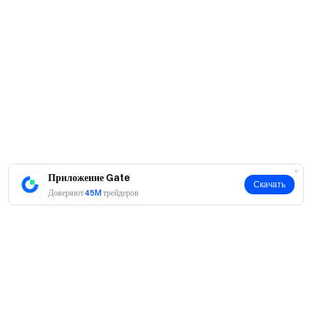
Приложение Gate
Скачать
Доверяют
45M
трейдеров