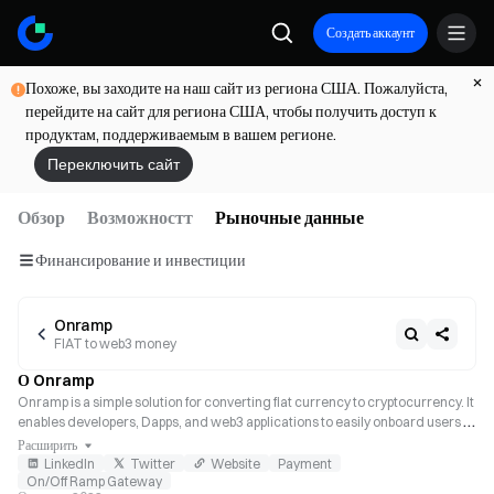
Создать аккаунт
Похоже, вы заходите на наш сайт из региона США. Пожалуйста,
перейдите на сайт для региона США, чтобы получить доступ к
продуктам, поддерживаемым в вашем регионе.
Переключить сайт
Обзор
Возможностт
Рыночные данные
Финансирование и инвестиции
Onramp
FIAT to web3 money
О Onramp
Onramp is a simple solution for converting fiat currency to cryptocurrency. It 
enables developers, Dapps, and web3 applications to easily onboard users 
who do not possess cryptocurrency.
Расширить
LinkedIn
Twitter
Website
Payment
On/Off Ramp Gateway