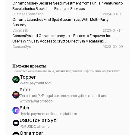
Onramp Money Secures Seed Investment from FunFair Ventures to 
Revolutionise Blockchain Financial Services
Business Standard
2024-03-05
Onramp Launches First Spot Bitcoin Trust With Multi-Party 
Custody
Coindesk
2023-04-14
ConsenSys and Onramp.money Join Forces to Empower Indian 
Users With Easy Access to Crypto Directly in MetaMask | 
ConsenSys
ConsenSys
2023-02-09
Похожие проекты
Если ссылка не кликабельна, значит подробная информация отсутствует.
Topper
Web3 payment tool
Peer
Zero-trust P2P legal currency encryption deposit and
withdrawal protocol
Ribh
Hybrid payment collection platform
USDCtoFiat.xyz
P2P USDC offramp
Onramper