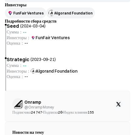
Инвесторы
FunFair Ventures
Algorand Foundation
Подробности сбора средств
Seed
(
2024-03-04
)
--
Сумма
：
Инвесторы
：
FunFair Ventures
Оценка
：
--
Strategic
(
2023-09-21
)
--
Сумма
：
Инвесторы
：
Algorand Foundation
Оценка
：
--
Onramp
@
Onramp Money
Подписчики
24 747
Подписки
26
Индекс влияния
155
Новости на тему