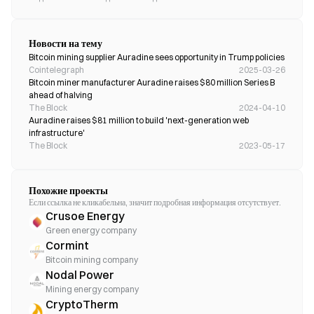
Новости на тему
Bitcoin mining supplier Auradine sees opportunity in Trump policies
Cointelegraph
2025-03-26
Bitcoin miner manufacturer Auradine raises $80 million Series B 
ahead of halving 
The Block
2024-04-10
Auradine raises $81 million to build 'next-generation web 
infrastructure'
The Block
2023-05-17
Похожие проекты
Если ссылка не кликабельна, значит подробная информация отсутствует.
Crusoe Energy
Green energy company
Cormint
Bitcoin mining company
Nodal Power
Mining energy company
CryptoTherm