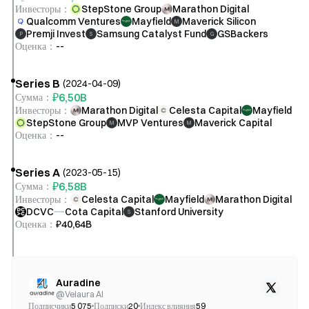
Инвесторы
：
StepStone Group
Marathon Digital
Qualcomm Ventures
Mayfield
Maverick Silicon
M
Premji Invest
Samsung Catalyst Fund
GSBackers
P
S
G
Оценка
：
--
Series B
(
2024-04-09
)
₽6,50B
Сумма
：
Инвесторы
：
Marathon Digital
Celesta Capital
Mayfield
StepStone Group
MVP Ventures
Maverick Capital
M
M
Оценка
：
--
Series A
(
2023-05-15
)
₽6,58B
Сумма
：
Инвесторы
：
Celesta Capital
Mayfield
Marathon Digital
DCVC
Cota Capital
Stanford University
S
Оценка
：
₽40,64B
Auradine
@
Velaura AI
Подписчики
5 075
Подписки
20
Индекс влияния
59