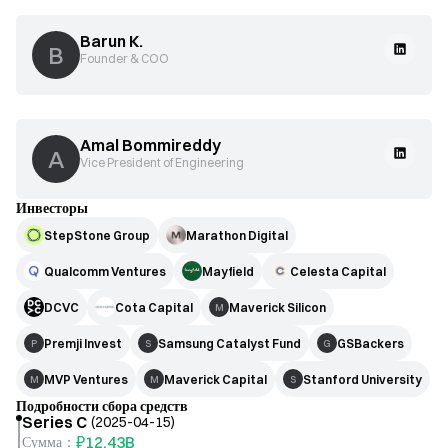
Barun K.
B
Founder & COO
Amal Bommireddy
A
Vice President of Engineering
Инвесторы
StepStone Group
Marathon Digital
Qualcomm Ventures
Mayfield
Celesta Capital
DCVC
Cota Capital
Maverick Silicon
M
Premji Invest
Samsung Catalyst Fund
GSBackers
P
S
G
MVP Ventures
Maverick Capital
Stanford University
M
M
S
Подробности сбора средств
Series C
(
2025-04-15
)
₽12,43B
Сумма
：