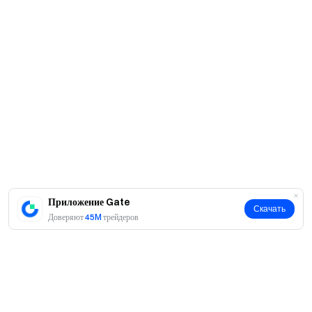
Приложение Gate
Скачать
Доверяют
45M
трейдеров