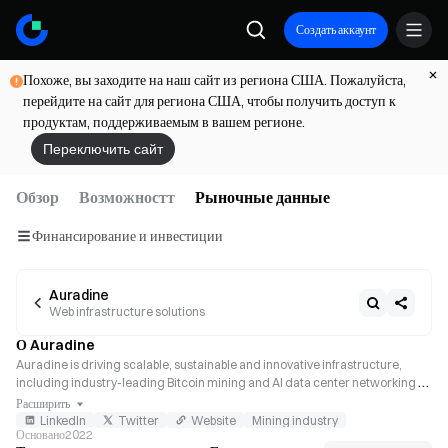
Создать аккаунт
Похоже, вы заходите на наш сайт из региона США. Пожалуйста,
перейдите на сайт для региона США, чтобы получить доступ к
продуктам, поддерживаемым в вашем регионе.
Переключить сайт
Обзор
Возможностт
Рыночные данные
Финансирование и инвестиции
Auradine
Web infrastructure solutions
О Auradine
Auradine is driving scalable, sustainable and innovative infrastructure, 
including industry-leading Bitcoin mining and AI data center networking 
solutions. Teraflux™ product range of Bitcoin miners powered by the 
Расширить
world’s most advanced silicon chip technology for Bitcoin mining includes 
LinkedIn
Twitter
Website
Mining industry
Основано
2022
air-cooled, immersion-cooled, and hydro-cooled miners.