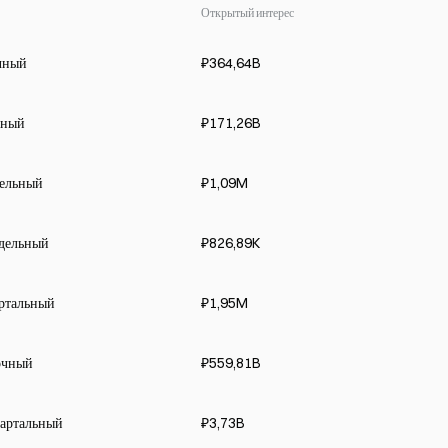
Открытый интерес
чный
₽364,64B
чный
₽171,26B
дельный
₽1,09M
дельный
₽826,89K
ртальный
₽1,95M
очный
₽559,81B
артальный
₽3,73B