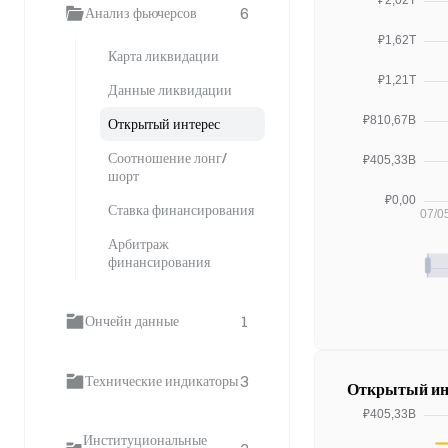
6
Анализ фьючерсов
Карта ликвидации
Данные ликвидации
Открытый интерес
Соотношение лонг/
шорт
Ставка финансирования
Арбитраж
финансирования
1
Ончейн данные
3
Технические индикаторы
Открытый инт
Институциональные