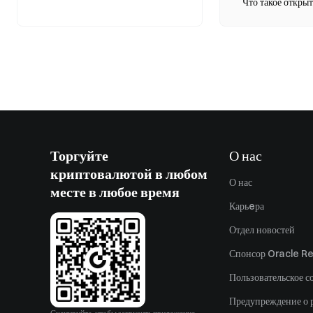
Что такое откры
Торгуйте
О нас
криптовалютой в любом
О нас
месте в любое время
Карьeра
Отдел новостей
Спонсор Oracle Re
Пользовательское с
Предупреждение о 