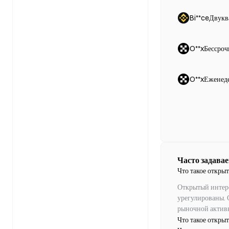
Bi**ceДвукв
O**xБессро
O**xЕженед
Часто задава
Что такое откры
Открытый интере
урегулированы. 
рыночной активн
Что такое откры