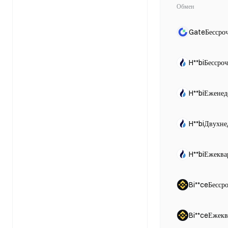
Обмен
GateБессро
H**biБессро
H**biЕжене
H**biДвухне
H**biЕжеква
Bi**ceБесср
Bi**ceЕжекв