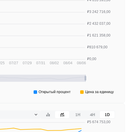
1H
4H
1D