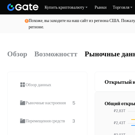
Купить криптовалюту
Рынки
Торговля
Похоже, вы заходите на наш сайт из региона США. Пожалу
регионе.
Обзор
Возможностт
Рыночные дан
Открытый и
Обзор данных
5
Рыночные настроения
Общий откры
3
Перемещения средств