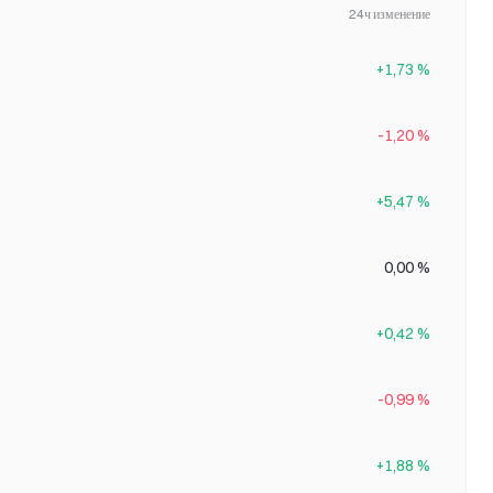
24ч изменение
+1,73 %
-1,20 %
+5,47 %
0,00 %
+0,42 %
-0,99 %
+1,88 %