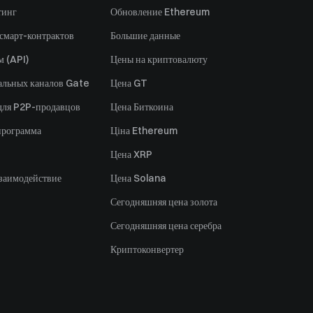
тинг
Обновление Ethereum
 смарт-контрактов
Большие данные
м (API)
Цены на криптовалюту
альных каналов Gate
Цена GT
для P2P-продавцов
Цена Биткоина
программа
Ціна Ethereum
Цена XRP
заимодействие
Цена Solana
Сегодняшняя цена золота
Сегодняшняя цена серебра
Криптоконвертер