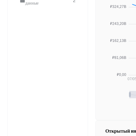
2
данные
Открытый ин