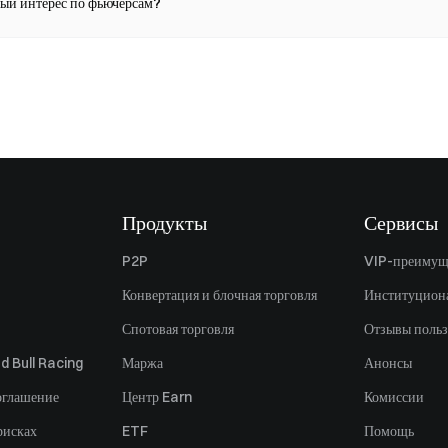
тый интерес по фьючерсам?
Продукты
Сервисы
P2P
VIP-преимущ
Конвертация и блочная торговля
Институцион
Спотовая торговля
Отзывы польз
d Bull Racing
Маржа
Анонсы
оглашение
Центр Earn
Комиссии
рисках
ETF
Помощь