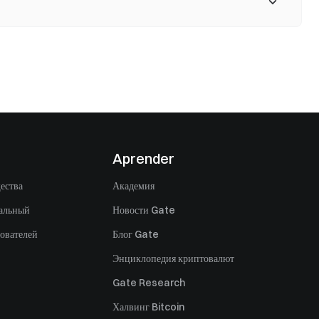
Aprender
ества
Академия
альный
Новости Gate
ователей
Блог Gate
Энциклопедия криптовалют
Gate Research
Халвинг Bitcoin