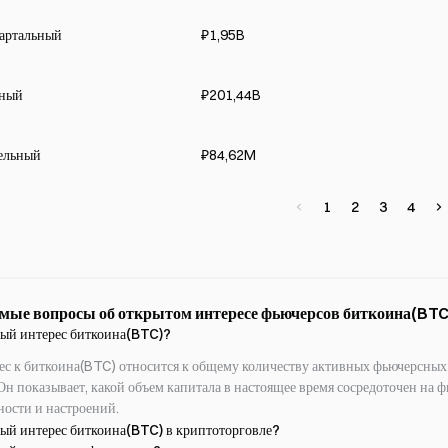
артальный
₽1,95B
чный
₽201,44B
ельный
₽84,62M
1
2
3
4
емые вопросы об открытом интересе фьючерсов биткоина(BTC
тый интерес биткоина(BTC)?
с к биткоина(BTC) относится к общему количеству активных фьючерсных 
Он показывает, какой объем капитала в настоящее время сосредоточен на ф
ости и настроений.
тый интерес биткоина(BTC) в криптоторговле?