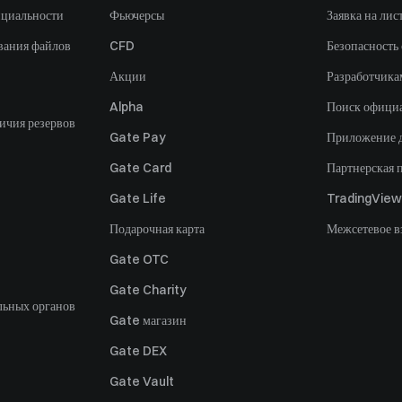
нциальности
Фьючерсы
Заявка на лис
вания файлов
CFD
Безопасность
Акции
Разработчика
Alpha
Поиск офици
ичия резервов
Gate Pay
Приложение 
Gate Card
Партнерская 
Gate Life
TradingView
Подарочная карта
Межсетевое в
Gate OTC
Gate Charity
льных органов
Gate магазин
Gate DEX
Gate Vault