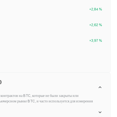
+2,84 %
+2,62 %
+3,97 %
)
контрактов на BTC, которые не были закрыты или 
ьючерсном рынке BTC, и часто используется для измерения 