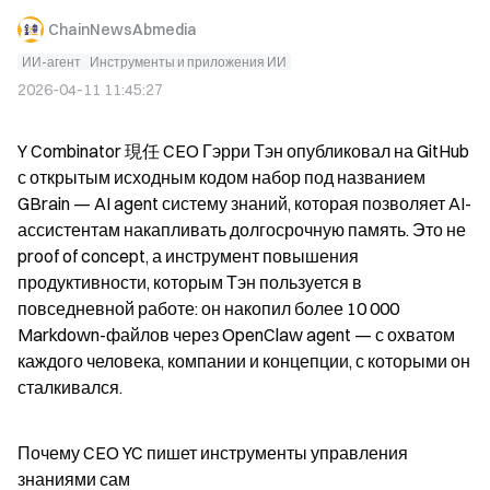
ChainNewsAbmedia
ИИ-агент
Инструменты и приложения ИИ
2026-04-11 11:45:27
Y Combinator 現任 CEO Гэрри Тэн опубликовал на GitHub 
с открытым исходным кодом набор под названием 
GBrain — AI agent систему знаний, которая позволяет AI-
ассистентам накапливать долгосрочную память. Это не 
proof of concept, а инструмент повышения 
продуктивности, которым Тэн пользуется в 
повседневной работе: он накопил более 10 000 
Markdown-файлов через OpenClaw agent — с охватом 
каждого человека, компании и концепции, с которыми он 
сталкивался.
Почему CEO YC пишет инструменты управления 
знаниями сам