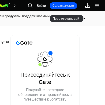
Войти
Награды
Создать аккаунт
туп к продуктам, поддерживаемым
Переключить сайт
пуска
Присоединяйтесь к
Gate
Получайте последние
обновления и отправляйтесь в
путешествие к богатству