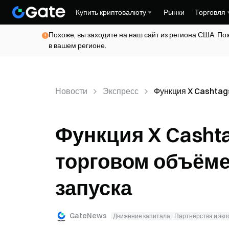
Купить криптовалюту
Рынки
Торговля
Похоже, вы заходите на наш сайт из региона США. По
в вашем регионе.
Новости
Экспресс
Функция X Cashtags
Функция X Cashta
торговом объёме
запуска
GateNews
Движение капитала
Партнёрства и эко