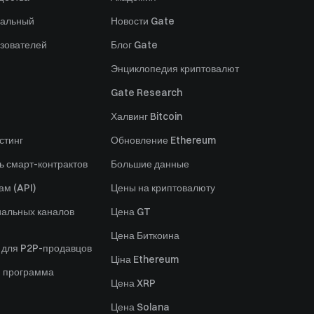
нальный
Новости Gate
зователей
Блог Gate
Энциклопедия криптовалют
Gate Research
Халвинг Bitcoin
стинг
Обновление Ethereum
ь смарт-контрактов
Большие данные
ам (API)
Цены на криптовалюту
альных каналов
Цена GT
Цена Биткоина
 для P2P-продавцов
Ціна Ethereum
я программа
Цена XRP
Цена Solana