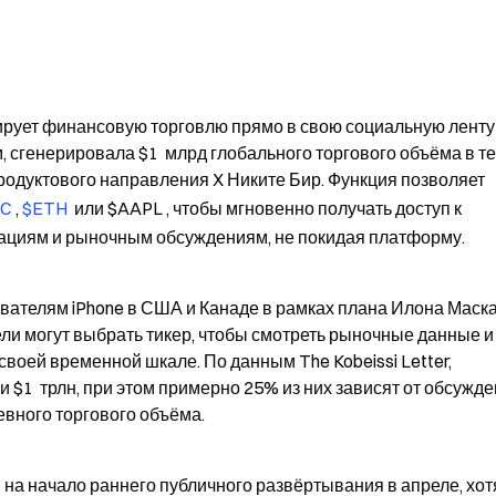
рует финансовую торговлю прямо в свою социальную ленту 
, сгенерировала $1  млрд глобального торгового объёма в те
родуктового направления X Никите Бир. Функция позволяет 
C 
, 
$ETH 
 или $AAPL , чтобы мгновенно получать доступ к 
ациям и рыночным обсуждениям, не покидая платформу.
вателям iPhone в США и Канаде в рамках плана Илона Маска
ли могут выбрать тикер, чтобы смотреть рыночные данные и 
оей временной шкале. По данным The Kobeissi Letter, 
1  трлн, при этом примерно 25% из них зависят от обсужден
евного торгового объёма.
а начало раннего публичного развёртывания в апреле, хотя