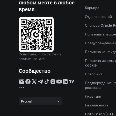
любом месте в любое
Карьeра
время
Отдел новостей
Спонсор Oracle Re
Пользовательское
Предупреждение о
Политика конфид
Сканируйте, чтобы загрузить
приложение Gate
Политика исполь
cookie
Сообщество
Пресс-кит
Подтверждение н
резервов
Лицензия
Русский
Безопасность
GateToken (GT)