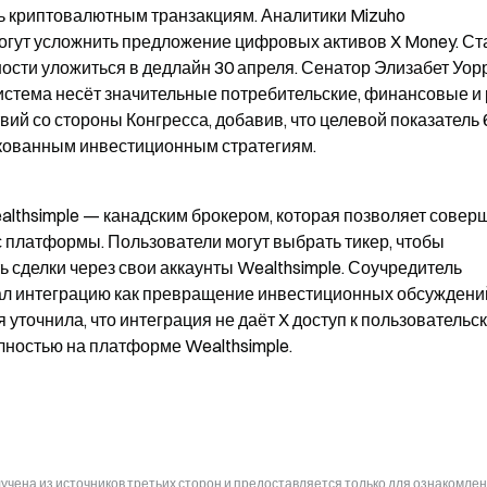
ть криптовалютным транзакциям. Аналитики Mizuho 
огут усложнить предложение цифровых активов X Money. Ста
ости уложиться в дедлайн 30 апреля. Сенатор Элизабет Уорр
истема несёт значительные потребительские, финансовые и 
ий со стороны Конгресса, добавив, что целевой показатель 
скованным инвестиционным стратегиям.
althsimple — канадским брокером, которая позволяет соверш
платформы. Пользователи могут выбрать тикер, чтобы 
сделки через свои аккаунты Wealthsimple. Соучредитель 
ал интеграцию как превращение инвестиционных обсуждений 
точнила, что интеграция не даёт X доступ к пользовательск
олностью на платформе Wealthsimple.
чена из источников третьих сторон и предоставляется только для ознакомлен