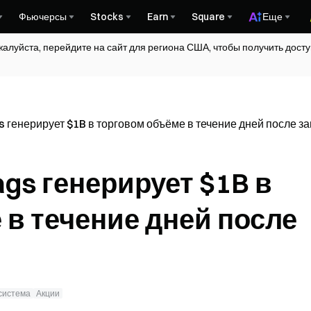
Фьючерсы
Stocks
Earn
Square
Еще
жалуйста, перейдите на сайт для региона США, чтобы получить дос
 генерирует $1B в торговом объёме в течение дней после за
gs генерирует $1B в
 в течение дней после
система
Акции