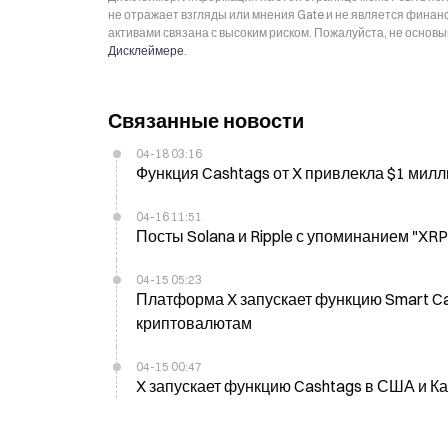
не отражает взгляды или мнения Gate и не является фина
активами связана с высоким риском. Пожалуйста, не основ
Дисклеймере
.
Связанные новости
04-18 03:16
Функция Cashtags от X привлекла $1 милл
04-16 11:51
Посты Solana и Ripple с упоминанием "X
04-15 05:23
Платформа X запускает функцию Smart Ca
криптовалютам
04-15 00:47
X запускает функцию Cashtags в США и К