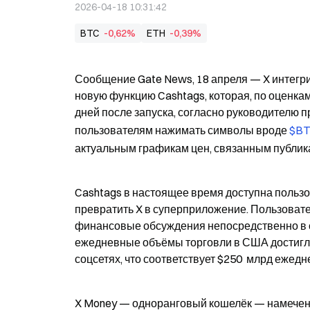
2026-04-18 10:31:42
BTC
-0,62%
ETH
-0,39%
Сообщение Gate News, 18 апреля — X интегри
новую функцию Cashtags, которая, по оценкам
дней после запуска, согласно руководителю п
пользователям нажимать символы вроде 
$BT
актуальным графикам цен, связанным публик
Cashtags в настоящее время доступна пользо
превратить X в суперприложение. Пользовате
финансовые обсуждения непосредственно в св
ежедневные объёмы торговли в США достигли $
соцсетях, что соответствует $250  млрд ежедн
X Money — одноранговый кошелёк — намечен н