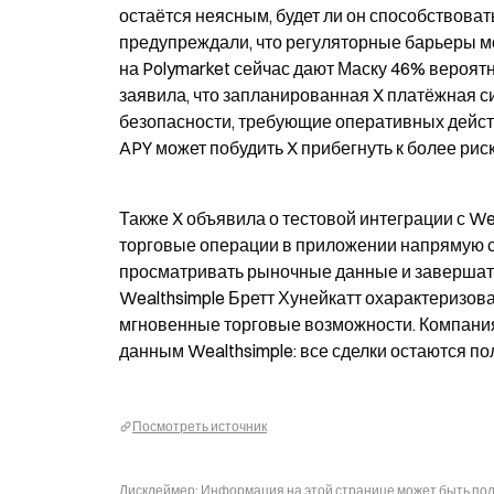
остаётся неясным, будет ли он способствова
предупреждали, что регуляторные барьеры м
на Polymarket сейчас дают Маску 46% вероятн
заявила, что запланированная X платёжная с
безопасности, требующие оперативных действ
APY может побудить X прибегнуть к более ри
Также X объявила о тестовой интеграции с We
торговые операции в приложении напрямую с 
просматривать рыночные данные и завершать 
Wealthsimple Бретт Хунейкатт охарактеризов
мгновенные торговые возможности. Компания у
данным Wealthsimple: все сделки остаются п
Посмотреть источник
Дисклеймер: Информация на этой странице может быть полу