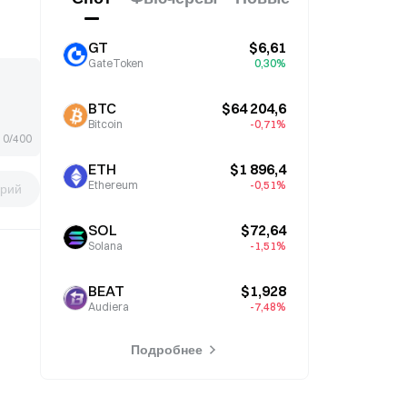
GT
$6,61
GateToken
0,30%
BTC
$64 204,6
Bitcoin
-0,71%
0/400
ETH
$1 896,4
Ethereum
-0,51%
рий
SOL
$72,64
Solana
-1,51%
BEAT
$1,928
Audiera
-7,48%
Подробнее