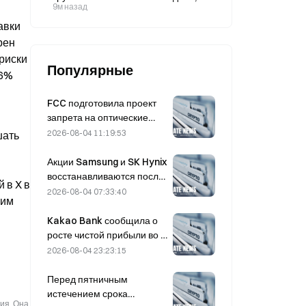
сопоставимые с Claude от
9м назад
Anthropic.
вки 
ен 
риски 
Популярные
6% 
FCC подготовила проект
запрета на оптические
модули для китайских
2026-08-04 11:19:53
ать 
центров обработки
данных; Xinyuan может
Акции Samsung и SK Hynix
потерять 27% своей доли
восстанавливаются после
в X в 
рынка
падения на 5% благодаря
2026-08-04 07:33:40
им 
покупкам со стороны
розничных инвесторов.
Kakao Bank сообщила о
росте чистой прибыли во II
квартале на 11,5%;
2026-08-04 23:23:15
прибыль за первое
полугодие достигла
Перед пятничным
рекордного уровня
истечением срока
ия. Она