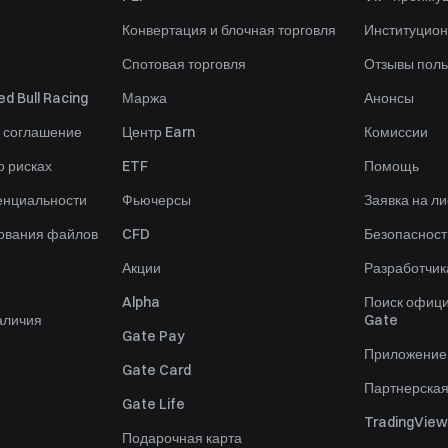
Конвертация и блочная торговля
Институцио
Спотовая торговля
Отзывы поль
d Bull Racing
Маржа
Анонсы
 соглашение
Центр Earn
Комиссии
 рисках
ETF
Помощь
енциальности
Фьючерсы
Заявка на ли
зования файлов
CFD
Безопасност
Акции
Разработчик
Alpha
Поиск офици
аличия
Gate
Gate Pay
Приложение
Gate Card
Партнерска
Gate Life
TradingView
Подарочная карта