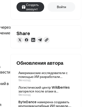
Создать
Войти
аккаунт
через 
Share
чение 
Обновления автора
 
вести 
Американские исследователи с
помощью ИИ разработали
полностью функциональные
9м назад
ий в 
воспроизводимые бактериофаги.
Логистический центр Wildberries
загорелся после атаки в
Свердловской области
9м назад
ByteDance намерена создавать
 
крупномасштабные ИИ-модели,