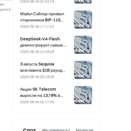
действия на рынке
2026-08-04 22:34:19
ыми
опционов SpaceX
рите в
зафиксирован объем
Майкл Сэйлор призвал
$20M в загадочных колл-
сторонников BIP-110
опционах со страйком
«отступить»: поддержка
2026-08-04 17:17:23
$330
со стороны майнеров
застопорилась на уровне
DeepSeek-V4-Flash
2,70%
демонстрирует самые
низкие эксплуатационные
2026-08-04 12:49:29
расходы среди ведущих
моделей ИИ по итогам
3 августа Sequoia
последних бенчмарков
возглавила $1B раунд
долевого
2026-08-04 03:19:00
финансирования
ядерного стартапа Valar
Акции SK Telecom
Atomics
выросли на 13,78% в
преддверии второго
2026-08-04 02:17:50
раунда оценки
независимой модели ИИ
Южной Кореи
Спот
Фьючерсы
Новые