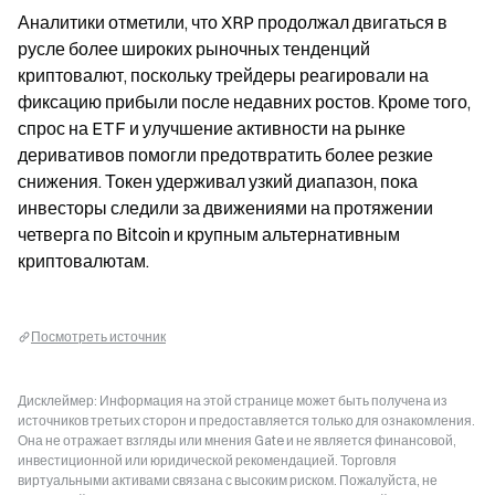
Аналитики отметили, что XRP продолжал двигаться в 
русле более широких рыночных тенденций 
криптовалют, поскольку трейдеры реагировали на 
фиксацию прибыли после недавних ростов. Кроме того, 
спрос на ETF и улучшение активности на рынке 
деривативов помогли предотвратить более резкие 
снижения. Токен удерживал узкий диапазон, пока 
инвесторы следили за движениями на протяжении 
четверга по Bitcoin и крупным альтернативным 
криптовалютам.
Посмотреть источник
Дисклеймер: Информация на этой странице может быть получена из
источников третьих сторон и предоставляется только для ознакомления.
Она не отражает взгляды или мнения Gate и не является финансовой,
инвестиционной или юридической рекомендацией. Торговля
виртуальными активами связана с высоким риском. Пожалуйста, не