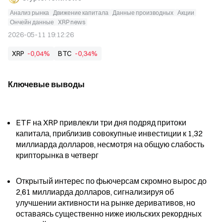
Анализ рынка
Движение капитала
Данные производных
Акции
Ончейн данные
XRP news
2026-05-11 19:12:26
XRP
-0,04%
BTC
-0,34%
Ключевые выводы
ETF на XRP привлекли три дня подряд притоки 
капитала, приблизив совокупные инвестиции к 1,32 
миллиарда долларов, несмотря на общую слабость 
крипторынка в четверг
Открытый интерес по фьючерсам скромно вырос до 
2,61 миллиарда долларов, сигнализируя об 
улучшении активности на рынке деривативов, но 
оставаясь существенно ниже июльских рекордных 