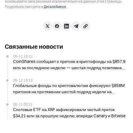
основывайте свои решения исключительно на данных этой страницы.
Подробнее смотрите в
Дисклеймере
.
Связанные новости
05-11 18:12
CoinShares сообщает о притоке в криптофонды на $857,9
млн за последнюю неделю — шестая подряд позитивная
неделя
05-11 10:13
Глобальные фонды по криптовалютам фиксируют $858M
притоков на протяжении шестой подряд недели на
положительной динамике по мере продвижения закона
Clarity Act
05-11 03:21
Спотовые ETF на XRP зафиксировали чистый приток
$34,21 млн за прошлую неделю; впереди Canary и Bitwise