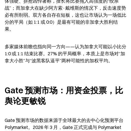
体强硬、拼抢凶悍著称，擅长将比赛拖入高强度的“绞杀
战”；而加拿大在缺少阿方索·戴维斯的情况下，反击速度势
必有所削弱。双方各自存在短板，这也让市场认为一场低比
分的平局（如 1:1 或 0:0）是最有可能的非加拿大胜利结
果。
多家媒体前瞻也指向同一方向——认为加拿大可能以小比分 
1:0 或 1:1 结束比赛。27% 的平局概率，本质上是市场对“加
拿大小胜”与“波黑客队逼平”两种可能性的加权平均。
Gate 预测市场：用资金投票，比
舆论更敏锐
Gate 预测市场的数据来源于全球最大的去中心化预测平台 
Polymarket。2026 年 3 月，Gate 正式完成与 Polymarket 