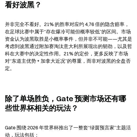
看好波黑？
并非完全不看好。21% 的胜率对应约 4,76 倍的隐含赔率，
在足球比赛中属于“存在爆冷可能但概率较低”的区间。市场
资金认为波黑取胜是小概率事件，但并非不可能——尤其是
考虑到波黑通过附加赛淘汰意大利所展现出的韧劲，以及哲
科在大赛中的决定性作用。21% 的定价，更多反映了市场
对“东道主优势 + 加拿大近况”的尊重，而非对波黑的全盘否
定。
除了单场胜负，Gate 预测市场还有哪
些世界杯相关的玩法？
Gate 围绕 2026 年世界杯推出了一整套“绿茵预言家”主题活
动，玩法包括：