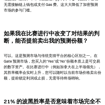
无需接触链上钱包或支付 Gas 费。这大大降低了加密预测
市场的参与门槛。
如果我在比赛进行中改变了对结果的判
断，能否提前卖出我的预测份额？
可以。这是预测市场与传统竞猜平台的核心区别之一。在 
Gate 预测市场，您买入的“Yes”或“No”份额本质上是可交易
的数字资产。在比赛进行中（例如加拿大在上半场领先），
其胜率概率会实时上升，您可以随时以当前市场价格卖出份
额，提前锁定利润或止损，无需等待终场哨响。
21% 的波黑胜率是否意味着市场完全不