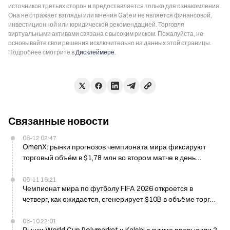
источников третьих сторон и предоставляется только для ознакомления.
Она не отражает взгляды или мнения Gate и не является финансовой,
инвестиционной или юридической рекомендацией. Торговля
виртуальными активами связана с высоким риском. Пожалуйста, не
основывайте свои решения исключительно на данных этой страницы.
Подробнее смотрите в
Дисклеймере
.
Связанные новости
06-12 02:47
OmenX: рынки прогнозов чемпионата мира фиксируют
торговый объём в $1,78 млн во втором матче в день
открытия
06-11 16:21
Чемпионат мира по футболу FIFA 2026 откроется в
четверг, как ожидается, сгенерирует $10B в объёме торгов
на рынках прогнозов
06-10 22:01