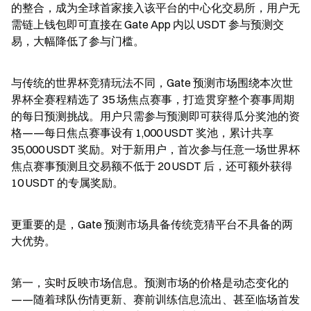
的整合，成为全球首家接入该平台的中心化交易所，用户无
需链上钱包即可直接在 Gate App 内以 USDT 参与预测交
易，大幅降低了参与门槛。
与传统的世界杯竞猜玩法不同，Gate 预测市场围绕本次世
界杯全赛程精选了 35 场焦点赛事，打造贯穿整个赛事周期
的每日预测挑战。用户只需参与预测即可获得瓜分奖池的资
格——每日焦点赛事设有 1,000 USDT 奖池，累计共享 
35,000 USDT 奖励。对于新用户，首次参与任意一场世界杯
焦点赛事预测且交易额不低于 20 USDT 后，还可额外获得 
10 USDT 的专属奖励。
更重要的是，Gate 预测市场具备传统竞猜平台不具备的两
大优势。
第一，实时反映市场信息。预测市场的价格是动态变化的
——随着球队伤情更新、赛前训练信息流出、甚至临场首发