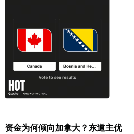
资金为何倾向加拿大？东道主优