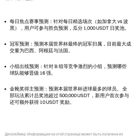
每日焦点赛事预测：针对每日精选场次（如加拿大 vs 波
黑），用户可参与胜负预测，瓜分 1,000 USDT 日奖池。
冠军预测：预测本届世界杯最终的冠军归属，目前最大成
交量为巴西、阿根廷与法国。
小组出线预测：针对 B 组等竞争激烈的小组，预测哪些
球队能够晋级 16 强。
金靴奖得主预测：预测本届世界杯进球最多的球员。 全
部玩法累计总奖池超过 500,000 USDT，新用户首次参与
还可额外获得 10 USDT 奖励。
Дисклеймер: Информация на этой странице может быть получена из