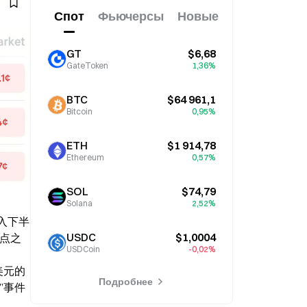
Спот
Фьючерсы
Новые
GT
$6,68
GateToken
1,36%
BTC
$64 961,1
Bitcoin
0,95%
ETH
$1 914,78
Ethereum
0,57%
SOL
$74,79
Solana
2,52%
进入下半
USDC
$1,0004
节点之
USDCoin
-0,02%
 美元的
Подробнее
”事件