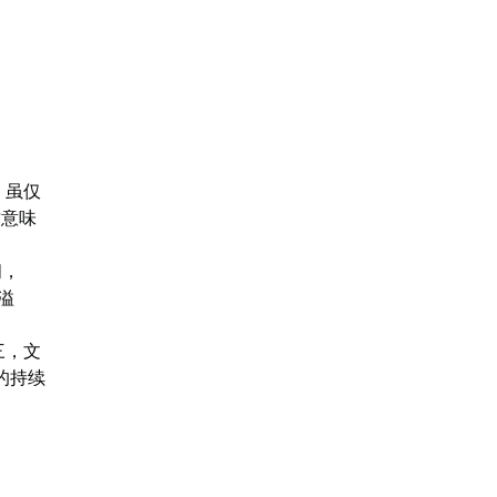
）虽仅
这意味
间，
溢
三，文
的持续