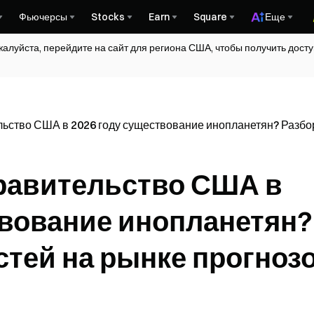
Фьючерсы
Stocks
Earn
Square
Еще
жалуйста, перейдите на сайт для региона США, чтобы получить дос
льство США в 2026 году существование инопланетян? Разбо
равительство США в
твование инопланетян?
стей на рынке прогноз