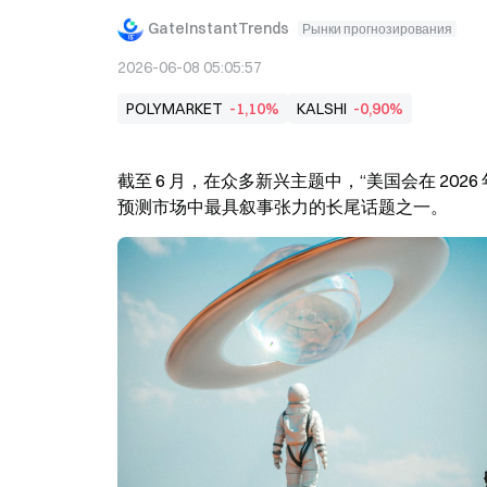
GateInstantTrends
Рынки прогнозирования
2026-06-08 05:05:57
POLYMARKET
-1,10%
KALSHI
-0,90%
截至 6 月，在众多新兴主题中，“美国会在 20