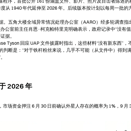
O 文件披露程序，首批公开 161 份涵盖文件、影片、照片及目击者陈述
度从 1940 年代延伸至 2026 年。后续版本按计划以每周一批的
据。五角大楼全域异常情况处理办公室（AARO）经多轮调查指
。该办公室前主任肖恩·柯克帕特里克明确表示，政府记录中“没有
证据。

asse Tyson 回应 UAP 文件披露时指出，这些材料“没有新东西”
的判断是：“对于铁杆粉丝来说，几乎不可能（从文件中）得到
”。
2026 年
显示，市场资金押注 6 月 30 日前确认外星人存在的概率为 1%，9 月 3