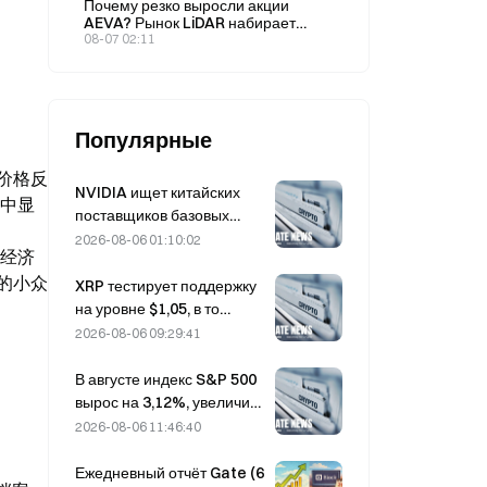
Почему резко выросли акции
победу: 32% против 69%?
июле?
AEVA? Рынок LiDAR набирает
обороты: подробный разбор новой
08-07 02:11
бизнес-модели AEVA
Популярные
价格反
NVIDIA ищет китайских
件中显
поставщиков базовых
станций с поддержкой ИИ
2026-08-06 01:10:02
。经济
для развертывания сетей
动的小众
6G.
XRP тестирует поддержку
на уровне $1,05, в то
время как Ethereum
2026-08-06 09:29:41
удерживается на отметке
$1 908 при низких
В августе индекс S&P 500
объёмах торгов.
вырос на 3,12%, увеличив
рыночную капитализацию
2026-08-06 11:46:40
входящих в него компаний
на 2,1 трлн долларов,
Ежедневный отчёт Gate (6