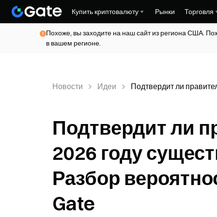
Купить криптовалюту
Рынки
Торговля
Похоже, вы заходите на наш сайт из региона США. По
в вашем регионе.
Новости
Идеи
Подтвердит ли правите
Подтвердит ли п
2026 году сущес
Разбор вероятно
Gate