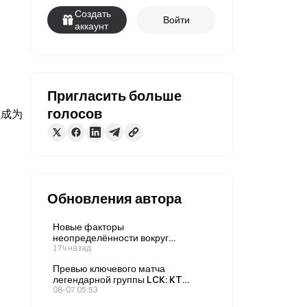
Создать
Войти
аккаунт
Пригласить больше
голосов
，成为
Обновления автора
Новые факторы
неопределённости вокруг
повышения ставки ФРС в
17ч назад
сентябре: как рынки прогнозов
Превью ключевого матча
скорректировали котировки после
легендарной группы LCK: KT
неожиданного сокращения числа
против GEN — как рынок прогнозов
08-07 05:53
рабочих мест вне
Gate оценивает шансы команд на
сельскохозяйственного сектора в