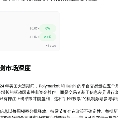
16.67x
6%
41.67x
2.4%
+4 еще
测市场深度
美国大选期间，Polymarket 和 Kalshi 的平台交易量在五个
亿美元。这一增长的驱动因素并非资金炒作，而是交易者基于信息差异进行
分析指出，只有押注正确结果才能盈利，这种“用钱投票”的机制激励参与
方信息以每周频率分批释放、披露节奏存在政策不确定性、每批
结构恰好契合预测市场的核心功能框架——市场可以在每一批新