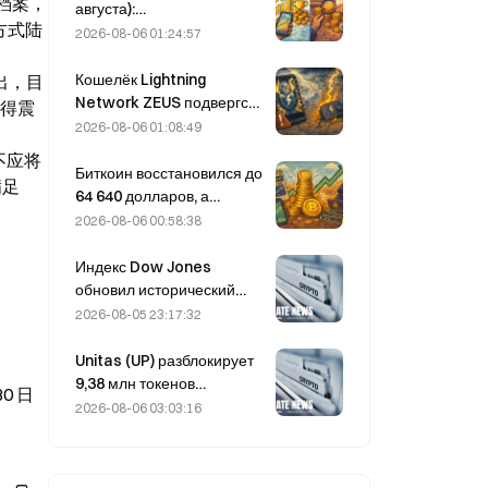
的档案，
тогда как биткоин
августа):
方式陆
подорожал лишь на 2%.
привилегированные акции
2026-08-06 01:24:57
STRC компании Strategy
резко выросли; Block
Кошелёк Lightning
出，目
повысила прогноз
Network ZEUS подвергся
值得震
финансовых результатов
атаке и временно
2026-08-06 01:08:49
на весь 2026 год.
отключён; официально
，不应将
заявлено, что средства
Биткоин восстановился до
满足
пользователей не
64 640 долларов, а
утрачены.
уязвимость Coldcard
2026-08-06 00:58:38
привела к максимальному
за три месяца числу
Индекс Dow Jones
активных кошельков.
обновил исторический
максимум, продлив
2026-08-05 23:17:32
пятидневное ралли на
ночных торгах; рост
Unitas (UP) разблокирует
обеспечили инвестиции в
9,38 млн токенов
0 日
ИИ
стоимостью 3,18 млн
2026-08-06 03:03:16
долларов 13 августа