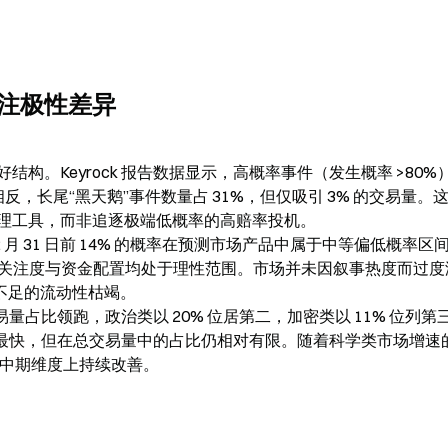
注极性差异
构。Keyrock 报告数据显示，高概率事件（发生概率 >80%
相反，长尾“黑天鹅”事件数量占 31%，但仅吸引 3% 的交易量。
理工具，而非追逐极端低概率的高赔率投机。

 月 31 日前 14% 的概率在预测市场产品中属于中等偏低概率区
该话题的关注度与资金配置均处于理性范围。市场并未因叙事热度而过度
不足的流动性枯竭。

交易量占比领跑，政治类以 20% 位居第二，加密类以 11% 位列第
速最快，但在总交易量中的占比仍相对有限。随着科学类市场增速
在中期维度上持续改善。