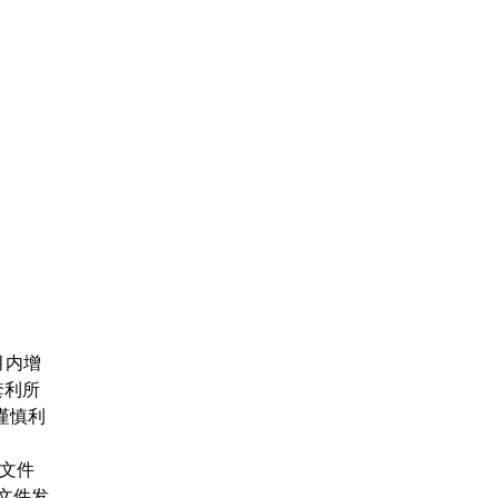
月内增
套利所
者谨慎利
新文件
文件发