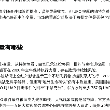
收敛度随事件临近而提高，误差显著收窄。但 UFO 披露的独特之
而非动态修正中间变量。市场的重新定价取决于每批文件是否包含
量有哪些
心变量。从持续性看，白宫已承诺按每周一批的节奏推进披露，
在 2026 年全年保持执行力度，存在政策持续性风险。

年波斯湾上空红外影像显示三个不明飞行物以编队形式飞行，2021
虽缺乏科学解释，但距离“地外生命确认”仍有本质差距。美国国
AARO 对 UAP 目击事件的回应“不够充分”，军方收到至少 757 份 UAP
UFO 事件最终被归类为光学畸变、大气现象或传感器故障。官方
全关切——五角大楼官员强调核心问题并非外星人造访，而是无法