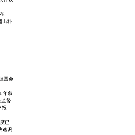
处在
超出科
但国会
 年叙
会监督
 报
角度已
快速识