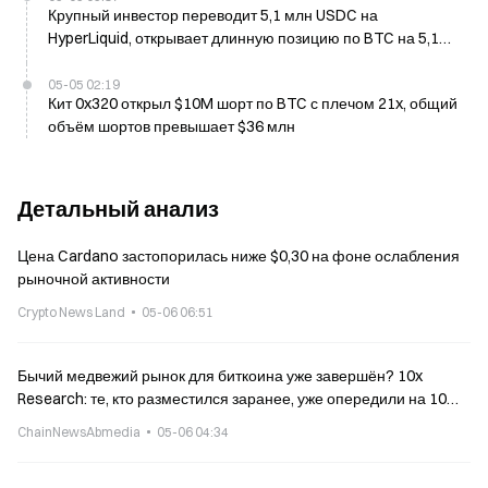
Крупный инвестор переводит 5,1 млн USDC на
HyperLiquid, открывает длинную позицию по BTC на 5,1
млн долларов
05-05 02:19
Кит 0x320 открыл $10M шорт по BTC с плечом 21x, общий
объём шортов превышает $36 млн
Детальный анализ
Цена Cardano застопорилась ниже $0,30 на фоне ослабления
рыночной активности
Crypto News Land
05-06 06:51
Бычий медвежий рынок для биткоина уже завершён? 10x
Research: те, кто разместился заранее, уже опередили на 10%
по прибыли
ChainNewsAbmedia
05-06 04:34