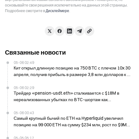
основывайте свои решения исключительно на данных этой страницы.
Подробнее смотрите в
Дисклеймере
.
Связанные новости
05-06 02:49
Кит открыл длинную позицию на 750 BTC с плечом 10x 30
апреля, получив прибыль в размере 3,8 млн долларов к 6
мая
05-06 02:29
Трейдер «pension-usdt.eth» сталкивается с $18M в
нереализованных убытках по BTC-шортам как
крупнейший адрес по потерям на Hyperliquid
05-06 00:43
Самый крупный бычий по ETH на Hyperliquid увеличил
позицию на 99 000 ETH на сумму $234 млн, рост по $9M
нереализованной прибыли
05-05 05:17