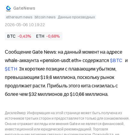
GateNews
ethereum news
bitcoin news
Данные производных
2026-05-06 10:19:22
BTC
-0,43%
ETH
-0,68%
Сообщение Gate News: на данный момент на адресе 
whale-аккаунта «pension-usdt.eth» содержатся 
$BTC 
  и 
$ETH 
 3x короткие позиции с плавающим убытком, 
превышающим $19,6 миллиона, поскольку рынок 
продолжает расти. Прибыль этого кита снизилась с 
более чем $32 миллионов до $10,66 миллиона.
Дисклеймер: Информация на этой странице может быть получена из
источников третьих сторон и предоставляется только для ознакомления.
Она не отражает взгляды или мнения Gate и не является финансовой,
инвестиционной или юридической рекомендацией. Торговля
виртуальными активами связана с высоким риском. Пожалуйста, не