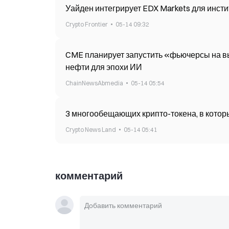
Уайден интегрирует EDX Markets для инст
Crypto Frontier
05-14 09:32
CME планирует запустить «фьючерсы на 
нефти для эпохи ИИ
ChainNewsAbmedia
05-14 05:54
3 многообещающих крипто-токена, в котор
Crypto News Land
05-14 05:41
комментарий