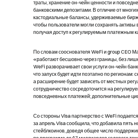
траты, хранение он-чейн ценности и повседн
банковскими депозитами. В отличие от многих
кастодиальные балансы, удерживаемые биржей,
чтобы пользователи могли сохранять активы в
получая доступ к регулируемым платежным к
По словам сооснователя WeFi и group CEO Ма
«работают бесшовно через границы, без лишне
WeFi разворачивает свои услуги он-чейн банк
что запуск будет идти поэтапно по регионам: 
а расширение будет зависеть от местных регу
сотрудничество сосредоточится на регулиру
повседневных платежей; дополнительные циф
Со стороны Visa партнерство с WeFi подается
за апрель Visa сообщила, что добавила пять 
стейблкоинов, доведя общее число поддержив