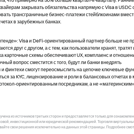
а, что примерно на 50% больше квартал-к-кварталу. Ранние
айерам закрывать обязательства напрямую с Visa в USDC о
ировать трансграничные бизнес-платежи стейблкоинами вмест
четах в зарубежных банках.
нтенде»: Visa и DeFi-ориентированный партнер больше не пр
тся друг с другом, а с тем, как пользователи хранят, тратят и
ка карточные схемы обеспечивают UX, комплаенс и отношени
ный вопрос сместится с того, будут ли банки внедрять 
ти и финтехи смогут переосмыслить на цепочке ключевые фун
ься за KYC, лицензирование и роли в балансовых отчетах в м
ротокол-ориентированным посредникам, а не «материнским»
чена из источников третьих сторон и предоставляется только для ознакомлен
нсовой, инвестиционной или юридической рекомендацией. Торговля виртуальн
ывайте свои решения исключительно на данных этой страницы. Подробнее смот