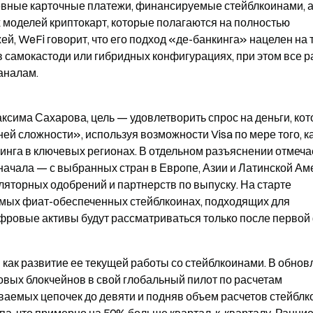
евные карточные платежи, финансируемые стейблкоинами, а 
 моделей криптокарт, которые полагаются на полностью 
 WeFi говорит, что его подход «де-банкинга» нацелен на то
 самокастоди или гибридных конфигурациях, при этом все р
аналам.
ксима Сахарова, цель — удовлетворить спрос на деньги, кот
й сложности», используя возможности Visa по мере того, ка
инга в ключевых регионах. В отдельном разъяснении отмечае
сначала — с выбранных стран в Европе, Азии и Латинской Аме
ляторных одобрений и партнерств по выпуску. На старте 
емых фиат-обеспеченных стейблкоинах, подходящих для 
ровые активы будут рассматриваться только после первой
 как развитие ее текущей работы со стейблкоинами. В обнов
новых блокчейнов в свой глобальный пилот по расчетам 
аемых цепочек до девяти и подняв объем расчетов стейблко