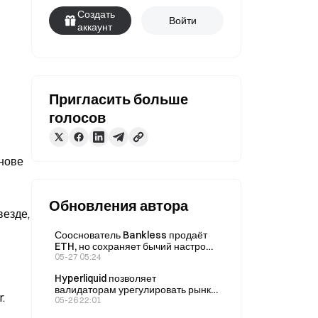
Создать
Войти
аккаунт
Пригласить больше
голосов
нове 
Обновления автора
езде, 
Сооснователь Bankless продаёт
ETH, но сохраняет бычий настрой
по Ethereum
05-27 05:24
Hyperliquid позволяет
валидаторам урегулировать рынки
.
реальных событий
05-26 22:01