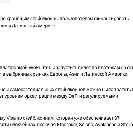
льно хранящим стейблкоины пользователям финансировать 
зии и Латинской Америке.
платформой WeFi, чтобы запустить пилот по платежам на ос
» в выбранных рынках Европы, Азии и Латинской Америки.
ансы самокастодиальных стейблкоинов можно было тратить в
ает уровнем оркестрации между DeFi и регулируемыми 
 Visa по стейблкоинам, которая уже обеспечивает $7 
ти блокчейнах, включая Ethereum, Solana, Avalanche и Stellar