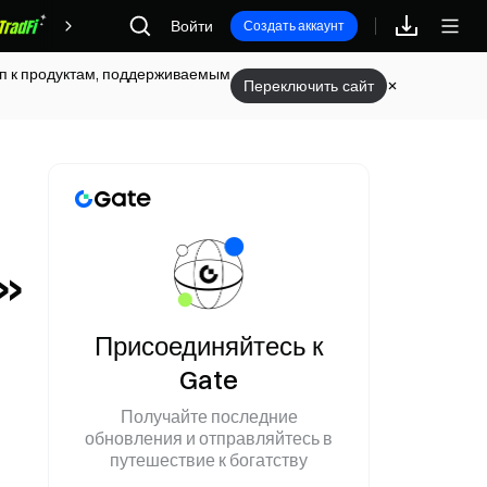
Войти
Награды
Создать аккаунт
туп к продуктам, поддерживаемым
Переключить сайт
г»
Присоединяйтесь к
Gate
Получайте последние
обновления и отправляйтесь в
путешествие к богатству