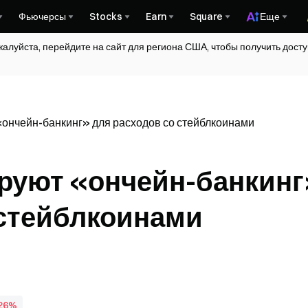
Фьючерсы
Stocks
Earn
Square
Еще
жалуйста, перейдите на сайт для региона США, чтобы получить дос
«ончейн-банкинг» для расходов со стейблкоинами
тируют «ончейн-банкин
 стейблкоинами
,26%