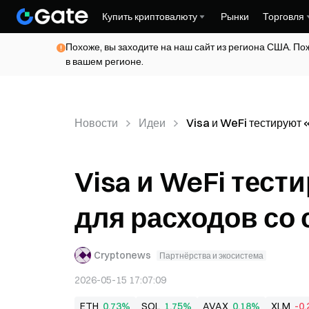
Купить криптовалюту
Рынки
Торговля
Похоже, вы заходите на наш сайт из региона США. По
в вашем регионе.
Новости
Идеи
Visa и WeFi тестируют 
Visa и WeFi тес
для расходов со
Cryptonews
Партнёрства и экосистема
2026-05-15 17:07:09
ETH
0,73%
SOL
1,75%
AVAX
0,18%
XLM
-0