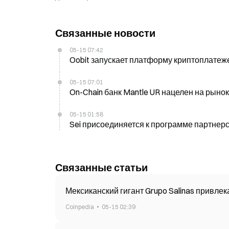
Связанные новости
05-15 07:42
Oobit запускает платформу криптоплатеж
05-15 07:01
On-Chain банк Mantle UR нацелен на рыно
05-15 01:58
Sei присоединяется к программе партнер
Связанные статьи
Мексиканский гигант Grupo Salinas привлек
Coinpedia
05-15 02:39