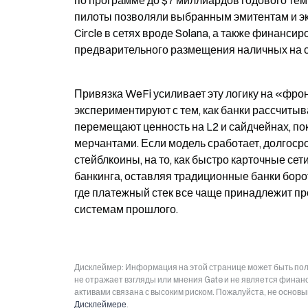
по программе до $7 миллиардов годового темп
пилоты позволяли выбранным эмитентам и экв
Circle в сетях вроде Solana, а также финанс
предварительного размещения наличных на с
Привязка WeFi усиливает эту логику на «фро
экспериментируют с тем, как банки рассчитываю
перемещают ценность на L2 и сайдчейнах, по
мерчантами. Если модель сработает, долгосроч
стейблкоины, на то, как быстро карточные се
банкинга, оставляя традиционные банки борот
где платежный стек все чаще принадлежит п
системам прошлого.
Дисклеймер: Информация на этой странице может быть полу
не отражает взгляды или мнения Gate и не является фина
активами связана с высоким риском. Пожалуйста, не основ
Дисклеймере
.