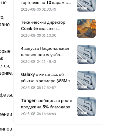
вопросу Ормузского
не 
торговлю по 10 парам с
пролива.
bStocks сегодня в 20:00
2026-08-05 02:33:45
по UTC+8 с нулевой
, 
комиссией для мейкеров.
Технический директор
авно 
Coinkite оказался
вовлечён в инцидент,
2026-08-05 01:13:30
связанный с уязвимостью
Coldcard, который привёл
4 августа Национальная
орые 
к четырём волнам атак и
пенсионная служба
к 
убыткам в размере 114
Южной Кореи делает
2026-08-04 21:49:43
тся, 
миллионов долларов.
ставку на защитные акции
рике, 
на фоне волатильности
Galaxy отчиталась об
рынка
убытке в размере $85M за
второй квартал 2026 года;
2026-08-05 17:52:57
выручка оказалась на 300
 фазы.
млн долларов ниже
Tanger сообщила о росте
прогноза, акции упали на
продаж на 5% благодаря
7,23%.
туристическому потоку,
лении 
2026-08-05 15:55:54
связанному с Кубком
мира, в июне–июле.
инов 