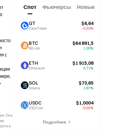
 
Спот
Фьючерсы
Новые
т 
о 
GT
$6,64
GateToken
-0,30%
осто 
BTC
$64 891,5
 
Bitcoin
1,00%
я с 
ETH
$1 915,08
кции 
Ethereum
0,71%
ире, 
SOL
$73,65
 
Solana
1,67%
USDC
$1,0004
USDCoin
-0,03%
ия. Она
ыми
Подробнее
рите в