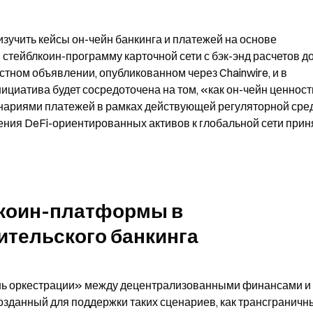
изучить кейсы он-чейн банкинга и платежей на основе 
тейблкоин-программу карточной сети с бэк-энд расчетов до
тном объявлении, опубликованном через Chainwire, и в 
циатива будет сосредоточена на том, «как он-чейн ценность
ариями платежей в рамках действующей регуляторной сред
ния DeFi-ориентированных активов к глобальной сети приня
коин-платформы в 
ительского банкинга
нь оркестрации» между децентрализованными финансами и 
зданный для поддержки таких сценариев, как трансграничны