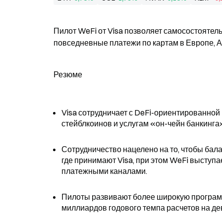
Пилот WeFi от Visa позволяет самосостояте
повседневные платежи по картам в Европе, А
Резюме
Visa сотрудничает с DeFi-ориентированной 
стейблкоинов и услугам «он-чейн банкинга
Сотрудничество нацелено на то, чтобы бал
где принимают Visa, при этом WeFi выступ
платежными каналами.
Пилоты развивают более широкую программу
миллиардов годового темпа расчетов на девя