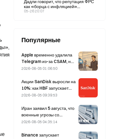
Дадли говорит, что репутация ФРС
как «борца с инфляцией»
поставлена на карту
05-26 20:07
 
Популярные
 
ы», 
тия 
Apple временно удалила
Telegram из-за CSAM, но
Дуров это опроверг,
2026-08-05 01:06:50
заявив, что сервис
подвергся «атаке на
Акции SanDisk выросли на
безопасность».
10%: как HBF запускает
новый цикл развития ИИ-
2026-08-05 09:39:53
хранилищ и смогут ли
финансовые результаты
Иран заявил 5 августа, что
подтвердить логику роста?
военные угрозы со
стороны США
2026-08-05 04:35:14
препятствуют заключению
е 
соглашения с Оманом по
Binance запускает