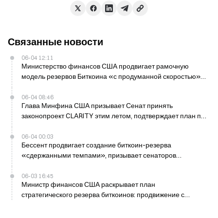
Связанные новости
06-04 12:11
Министерство финансов США продвигает рамочную
модель резервов Биткоина «с продуманной скоростью»:
Бессент
06-04 08:46
Глава Минфина США призывает Сенат принять
законопроект CLARITY этим летом, подтверждает план по
резервам Биткоина
06-04 00:03
Бессент продвигает создание биткоин-резерва
«сдержанными темпами», призывает сенаторов
поддержать законопроект Clarity Act этим летом
06-03 16:45
Министр финансов США раскрывает план
стратегического резерва биткоинов: продвижение с
преднамеренной скоростью 4 июня