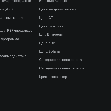
ь смарт-контрактов
Большие данные
ам (API)
Цены на криптовалюту
альных каналов
Цена GT
Цена Биткоина
 для P2P-продавцов
Ціна Ethereum
я программа
Цена XRP
Цена Solana
 взаимодействие
Сегодняшняя цена золота
Сегодняшняя цена серебра
Криптоконвертер