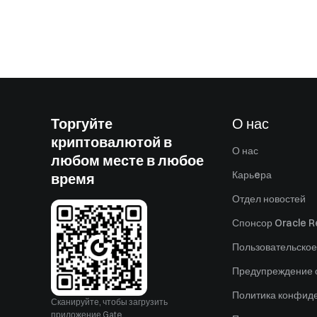
Торгуйте
О нас
криптовалютой в
О нас
любом месте в любое
Карьeра
время
Отдел новостей
Спонсор Oracle Re
Пользовательское
Предупреждение о
Политика конфид
Сканируйте, чтобы загрузить
приложение Gate