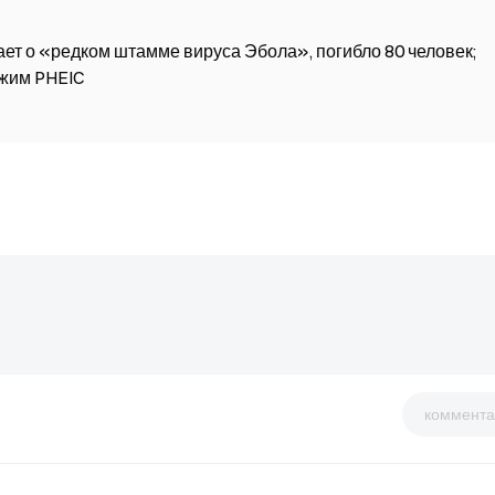
ет о «редком штамме вируса Эбола», погибло 80 человек;
ежим PHEIC
коммента