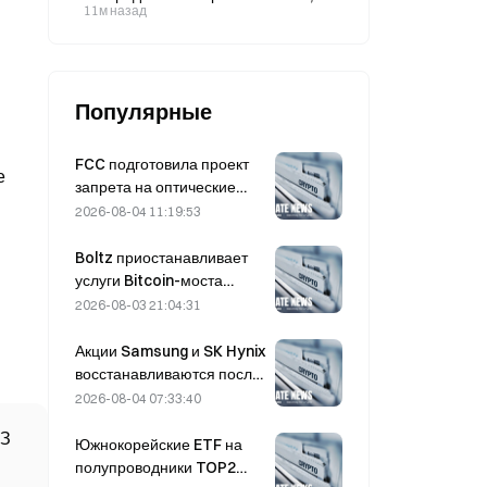
сообщает коалиция во главе с
11м назад
Саудовской Аравией
Популярные
FCC подготовила проект
е
запрета на оптические
модули для китайских
2026-08-04 11:19:53
центров обработки
данных; Xinyuan может
Boltz приостанавливает
потерять 27% своей доли
услуги Bitcoin-моста
рынка
бесконечно после атак с
2026-08-03 21:04:31
применением ИИ
Акции Samsung и SK Hynix
восстанавливаются после
падения на 5% благодаря
2026-08-04 07:33:40
покупкам со стороны
ОЗ
розничных инвесторов.
Южнокорейские ETF на
полупроводники TOP2