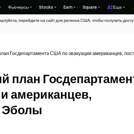
Фьючерсы
Stocks
Earn
Square
Еще
жалуйста, перейдите на сайт для региона США, чтобы получить дос
лан Госдепартамента США по эвакуации американцев, пос
й план Госдепартамен
и американцев,
т Эболы