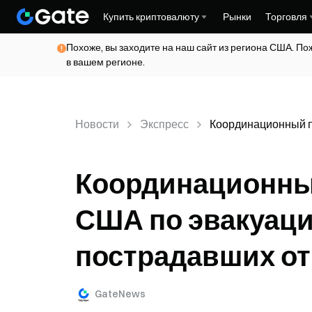
Купить криптовалюту
Рынки
Торговля
Похоже, вы заходите на наш сайт из региона США. По
в вашем регионе.
Новости
Экспресс
Координационный п
Координационны
США по эвакуаци
пострадавших о
GateNews