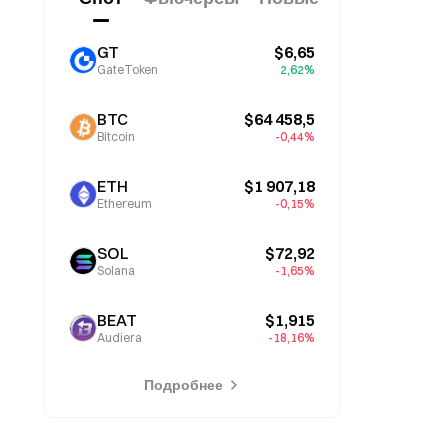
GT
$6,65
GateToken
2,62%
BTC
$64 458,5
Bitcoin
-0,44%
ETH
$1 907,18
Ethereum
-0,15%
SOL
$72,92
Solana
-1,65%
BEAT
$1,915
Audiera
-18,16%
Подробнее