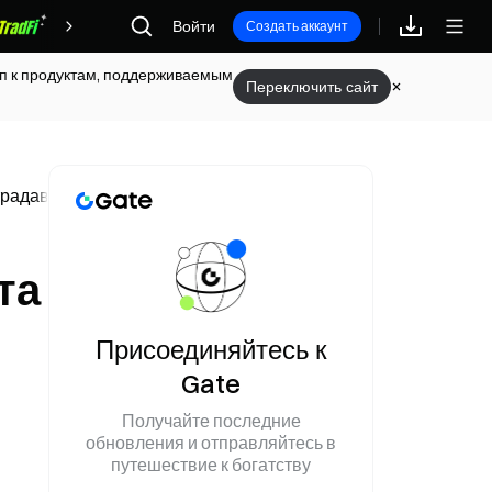
Войти
Награды
Создать аккаунт
туп к продуктам, поддерживаемым
Переключить сайт
традавших от Эболы
та
Присоединяйтесь к
Gate
Получайте последние
обновления и отправляйтесь в
путешествие к богатству