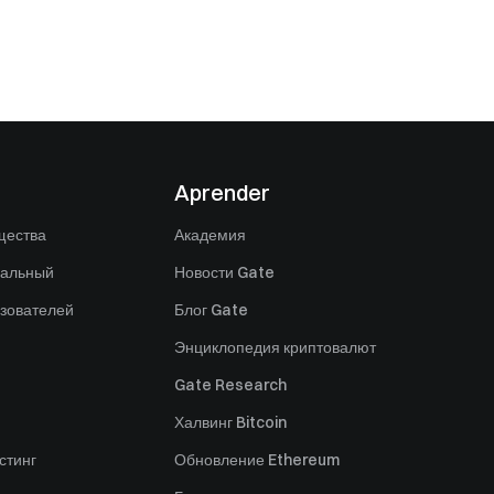
Aprender
щества
Академия
нальный
Новости Gate
зователей
Блог Gate
Энциклопедия криптовалют
Gate Research
Халвинг Bitcoin
стинг
Обновление Ethereum