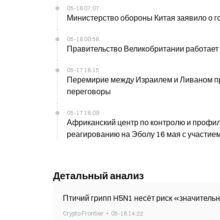
05-18 07:07
Министерство обороны Китая заявило о г
05-18 00:58
Правительство Великобритании работает
05-17 18:15
Перемирие между Израилем и Ливаном пр
переговоры
05-17 18:09
Африканский центр по контролю и профил
реагированию на Эболу 16 мая с участием
Детальный анализ
Птичий грипп H5N1 несёт риск «значитель
Crypto Frontier
05-18 14:22