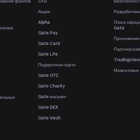
зования файлов
CFD
Безопасност
Акции
Разработчик
Alpha
Поиск офици
аличия
Gate
Gate Pay
Приложение
Gate Card
Партнерска
Gate Life
TradingView
Подарочная карта
Межсетевое
Gate OTC
Gate Charity
Gate магазин
тельных
Gate DEX
Gate Vault