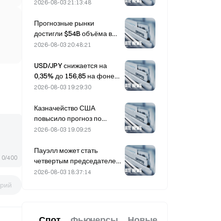
обрушились на 36% за
2026-08-03 21:13:48
последний месяц после
разворота притока
Прогнозные рынки
капитала
достигли $54B объёма в
июле, поскольку Кубок
2026-08-03 20:48:21
мира подстёгивает
торговлю
USD/JPY снижается на
0,35% до 156,85 на фоне
укрепления иены в начале
2026-08-03 19:29:30
азиатской торговой сессии
Казначейство США
повысило прогноз по
заимствованиям на III
2026-08-03 19:09:25
квартал до $739 млрд
Пауэлл может стать
0/400
четвертым председателем
ФРС, чтобы завершить
2026-08-03 18:37:14
полный 14-летний срок,
рий
если он проработает до
января 2028 года
Спот
Фьючерсы
Новые