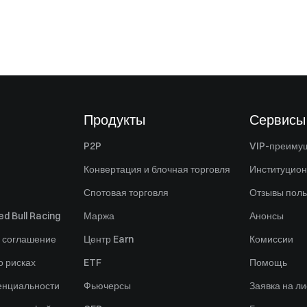
Продукты
Сервисы
P2P
VIP-преиму
Конвертация и блочная торговля
Институцио
Спотовая торговля
Отзывы поль
d Bull Racing
Маржа
Анонсы
 соглашение
Центр Earn
Комиссии
 рисках
ETF
Помощь
енциальности
Фьючерсы
Заявка на ли