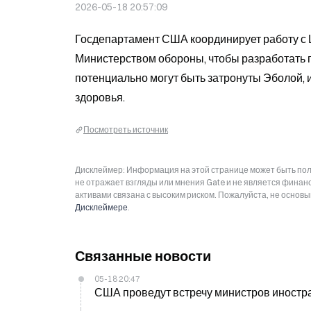
2026-05-18 20:57:09
Госдепартамент США координирует работу с 
Министерством обороны, чтобы разработать п
потенциально могут быть затронуты Эболой, и
здоровья.
Посмотреть источник
Дисклеймер: Информация на этой странице может быть полу
не отражает взгляды или мнения Gate и не является фина
активами связана с высоким риском. Пожалуйста, не основ
Дисклеймере
.
Связанные новости
05-18 20:47
США проведут встречу министров иностра