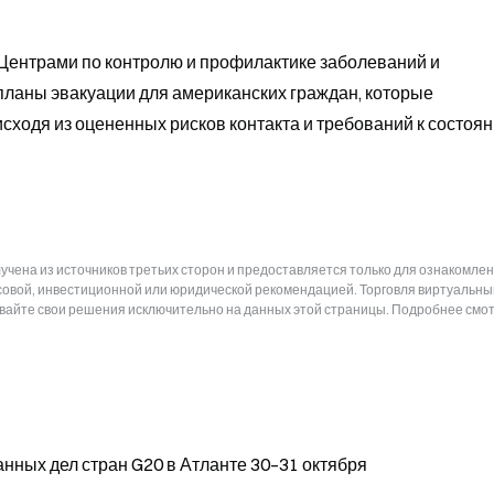
Центрами по контролю и профилактике заболеваний и 
ланы эвакуации для американских граждан, которые 
сходя из оцененных рисков контакта и требований к состоян
чена из источников третьих сторон и предоставляется только для ознакомлен
нсовой, инвестиционной или юридической рекомендацией. Торговля виртуальн
ывайте свои решения исключительно на данных этой страницы. Подробнее смот
нных дел стран G20 в Атланте 30–31 октября