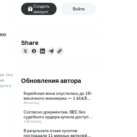
Создать
Войти
аккаунт
ию 
Share
ия. Она
Обновления автора
ыми
рите в
Корейская вона опустилась до 10-
месячного минимума — 1 414,5
воны за доллар — на фоне
8м назад
снижения геополитической
Согласно документам, SEC без
напряжённости и благоприятного
судебного ордера купила доступ к
влияния политики США.
более чем 1 млрд записей
10м назад
авиакомпаний.
В результате атаки хуситов
пострадали 11 мирных жителей,