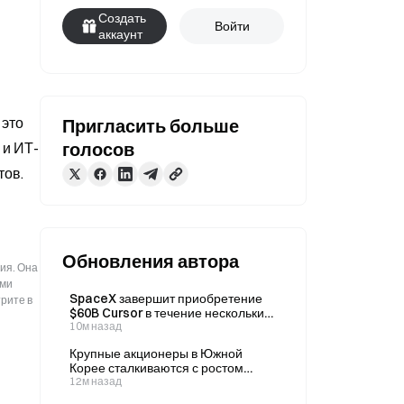
Создать
Войти
аккаунт
это 
Пригласить больше
голосов
 и ИТ-
тов.
Обновления автора
ия. Она
ыми
SpaceX завершит приобретение
рите в
$60B Cursor в течение нескольких
дней и планирует интегрировать
10м назад
бренд Grok
Крупные акционеры в Южной
Корее сталкиваются с ростом
стоимости заимствований по мере
12м назад
роста барьеров для продления