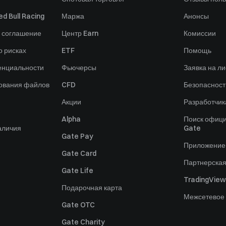
d Bull Racing
Маржа
Анонсы
 соглашение
Центр Earn
Комиссии
 рисках
ETF
Помощь
енциальности
Фьючерсы
Заявка на ли
зования файлов
CFD
Безопасност
Акции
Разработчик
Alpha
Поиск офици
аличия
Gate
Gate Pay
Приложение
Gate Card
Партнерска
Gate Life
TradingView
Подарочная карта
Межсетевое
Gate OTC
Gate Charity