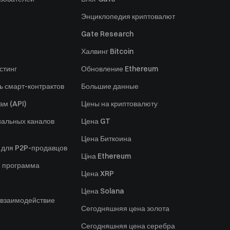
Энциклопедия криптовалют
Gate Research
Халвинг Bitcoin
стинг
Обновление Ethereum
ь смарт-контрактов
Большие данные
ам (API)
Цены на криптовалюту
альных каналов
Цена GT
Цена Биткоина
 для P2P-продавцов
Ціна Ethereum
я программа
Цена XRP
Цена Solana
 взаимодействие
Сегодняшняя цена золота
Сегодняшняя цена серебра