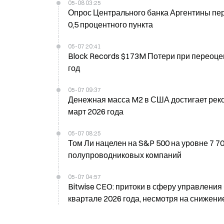
05-08 03:25
Опрос Центрального банка Аргентины пере
0,5 процентного пункта
05-07 20:41
Block Records $173M Потери при переоцен
год
05-07 09:37
Денежная масса M2 в США достигает реко
март 2026 года
05-07 08:25
Том Ли нацелен на S&P 500 на уровне 7 70
полупроводниковых компаний
05-07 04:57
Bitwise CEO: притоки в сферу управления
квартале 2026 года, несмотря на снижени