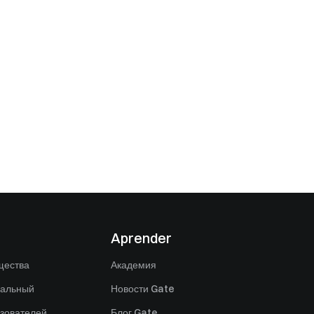
Aprender
щества
Академия
нальный
Новости Gate
зователей
Блог Gate