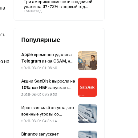
Три американские сети сэндвичей
кредитов
упали на 37–72% в первый год
 на
торгов, тогда как Au Bon Pain,
15м назад
напротив, выросла на 49%.
есь
Популярные
Apple временно удалила
Telegram из-за CSAM, но
ю на
Дуров это опроверг,
2026-08-05 01:06:50
заявив, что сервис
подвергся «атаке на
Акции SanDisk выросли на
безопасность».
10%: как HBF запускает
новый цикл развития ИИ-
2026-08-05 09:39:53
хранилищ и смогут ли
финансовые результаты
Иран заявил 5 августа, что
подтвердить логику роста?
военные угрозы со
стороны США
2026-08-05 04:35:14
препятствуют заключению
соглашения с Оманом по
Binance запускает