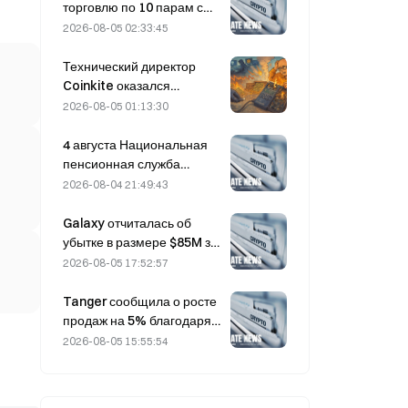
вопросу Ормузского
торговлю по 10 парам с
пролива.
bStocks сегодня в 20:00
2026-08-05 02:33:45
по UTC+8 с нулевой
комиссией для мейкеров.
Технический директор
Coinkite оказался
вовлечён в инцидент,
2026-08-05 01:13:30
связанный с уязвимостью
Coldcard, который привёл
4 августа Национальная
к четырём волнам атак и
пенсионная служба
убыткам в размере 114
Южной Кореи делает
2026-08-04 21:49:43
миллионов долларов.
ставку на защитные акции
на фоне волатильности
Galaxy отчиталась об
рынка
убытке в размере $85M за
второй квартал 2026 года;
2026-08-05 17:52:57
выручка оказалась на 300
млн долларов ниже
Tanger сообщила о росте
прогноза, акции упали на
продаж на 5% благодаря
7,23%.
туристическому потоку,
2026-08-05 15:55:54
связанному с Кубком
мира, в июне–июле.