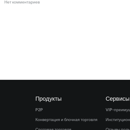
Нет комментариев
Продукты
Сервисы
P2P
VIP-преиму
Конвертация и блочная торговля
Институцио
Спотовая торговля
Отзывы поль