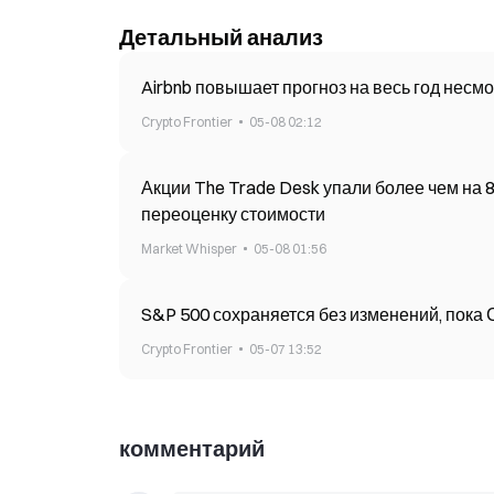
Детальный анализ
Airbnb повышает прогноз на весь год несм
Crypto Frontier
05-08 02:12
Акции The Trade Desk упали более чем на 
переоценку стоимости
Market Whisper
05-08 01:56
S&P 500 сохраняется без изменений, пока
Crypto Frontier
05-07 13:52
комментарий