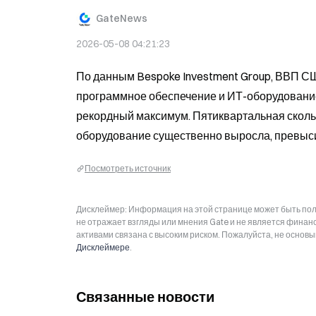
GateNews
2026-05-08 04:21:23
По данным Bespoke Investment Group, ВВП США
программное обеспечение и ИТ-оборудование в
рекордный максимум. Пятиквартальная сколь
оборудование существенно выросла, превыси
Посмотреть источник
Дисклеймер: Информация на этой странице может быть полу
не отражает взгляды или мнения Gate и не является фина
активами связана с высоким риском. Пожалуйста, не основ
Дисклеймере
.
Связанные новости