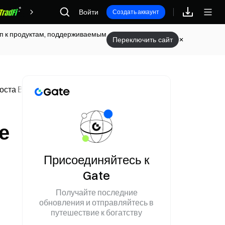
Войти
Награды
Создать аккаунт
туп к продуктам, поддерживаемым
Переключить сайт
ста ВВП за 1-й квартал, прибавив 134 базисных пункта
е
Присоединяйтесь к
Gate
Получайте последние
обновления и отправляйтесь в
путешествие к богатству