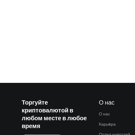
Торгуйте
О нас
криптовалютой в
О нас
любом месте в любое
Карьeра
время
Отдел новостей