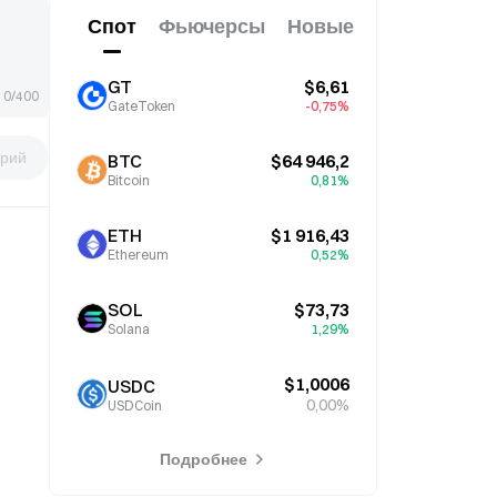
Спот
Фьючерсы
Новые
GT
$6,61
0/400
GateToken
-0,75%
рий
BTC
$64 946,2
Bitcoin
0,81%
ETH
$1 916,43
Ethereum
0,52%
SOL
$73,73
Solana
1,29%
$1,0006
USDC
0,00%
USDCoin
Подробнее