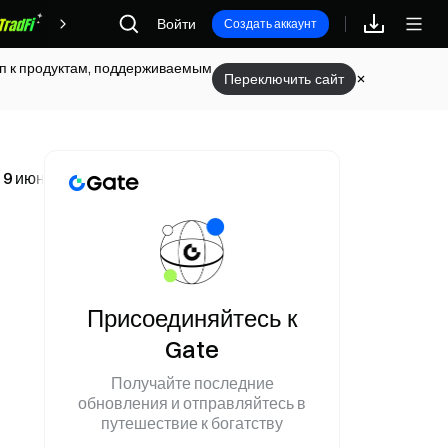
Войти
Награды
Создать аккаунт
туп к продуктам, поддерживаемым
Переключить сайт
 9 июня
Присоединяйтесь к
Gate
Получайте последние
обновления и отправляйтесь в
путешествие к богатству