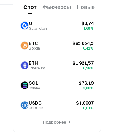
подорожал лишь на 2%.
Спот
Фьючерсы
Новые
GT
$6,74
GateToken
1,65%
BTC
$65 054,5
Bitcoin
0,42%
ETH
$1 921,57
Ethereum
0,58%
SOL
$76,19
Solana
3,88%
USDC
$1,0007
USDCoin
0,01%
Подробнее