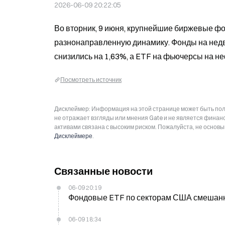
2026-06-09 20:22:05
Во вторник, 9 июня, крупнейшие биржевые ф
разнонаправленную динамику. Фонды на недви
снизились на 1,63%, а ETF на фьючерсы на не
Посмотреть источник
Дисклеймер: Информация на этой странице может быть полу
не отражает взгляды или мнения Gate и не является фина
активами связана с высоким риском. Пожалуйста, не основ
Дисклеймере
.
Связанные новости
06-09 20:19
Фондовые ETF по секторам США смешанные 
06-09 18:34