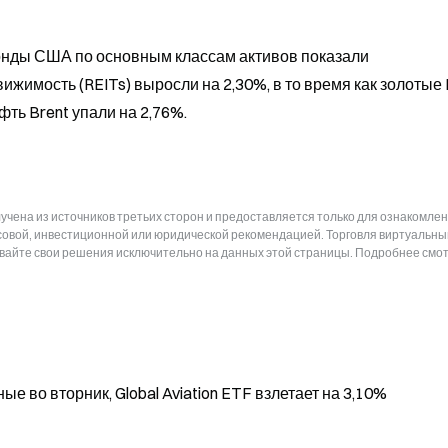
онды США по основным классам активов показали 
жимость (REITs) выросли на 2,30%, в то время как золотые 
фть Brent упали на 2,76%.
чена из источников третьих сторон и предоставляется только для ознакомлен
нсовой, инвестиционной или юридической рекомендацией. Торговля виртуальн
ывайте свои решения исключительно на данных этой страницы. Подробнее смот
во вторник, Global Aviation ETF взлетает на 3,10%