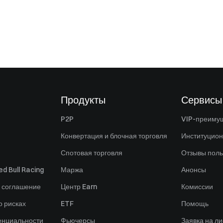
Продукты
Сервисы
P2P
VIP-преиму
Конвертация и блочная торговля
Институцио
Спотовая торговля
Отзывы поль
d Bull Racing
Маржа
Анонсы
 соглашение
Центр Earn
Комиссии
 рисках
ETF
Помощь
енциальности
Фьючерсы
Заявка на ли