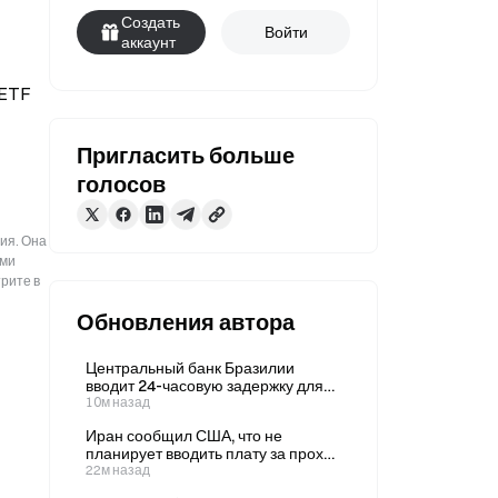
Создать
Войти
аккаунт
ETF 
Пригласить больше
голосов
ия. Она
ыми
рите в
Обновления автора
Центральный банк Бразилии
вводит 24-часовую задержку для
криптовалютных переводов на
10м назад
сумму от 10 тыс. долларов
Иран сообщил США, что не
планирует вводить плату за проход
через Ормузский пролив, заявил
22м назад
вице-президент Вэнс 9 августа.