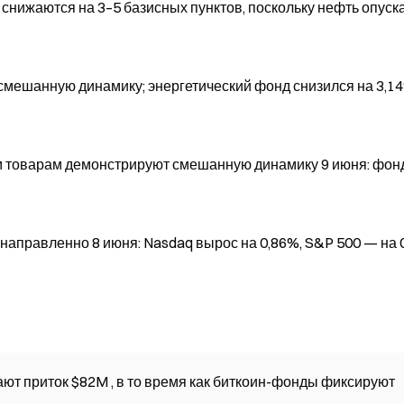
снижаются на 3–5 базисных пунктов, поскольку нефть опуск
мешанную динамику; энергетический фонд снизился на 3,1
 товарам демонстрируют смешанную динамику 9 июня: фон
правленно 8 июня: Nasdaq вырос на 0,86%, S&P 500 — на 
ют приток $82M , в то время как биткоин-фонды фиксируют