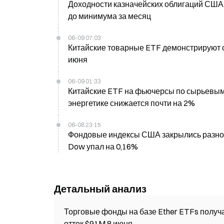
Доходности казначейских облигаций США 
до минимума за месяц
06-09 07:03
Китайские товарные ETF демонстрируют с
июня
06-09 01:33
Китайские ETF на фьючерсы по сырьевым
энергетике снижается почти на 2%
06-08 23:15
Фондовые индексы США закрылись разнона
Dow упал на 0,16%
Детальный анализ
Торговые фонды на базе Ether ETFs получа
отток $91M 8 июня