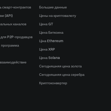
ь смарт-контрактов
Большие данные
ам (API)
Цены на криптовалюту
альных каналов
Цена GT
Цена Биткоина
 для P2P-продавцов
Ціна Ethereum
я программа
Цена XRP
Цена Solana
 взаимодействие
Сегодняшняя цена золота
Сегодняшняя цена серебра
Криптоконвертер