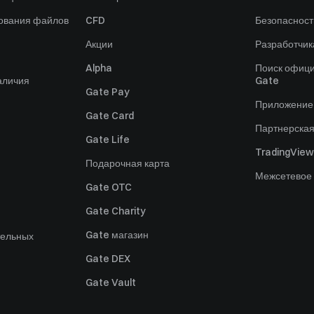
зования файлов
CFD
Безопасност
Акции
Разработчик
Alpha
Поиск офици
аличия
Gate
Gate Pay
Приложение
Gate Card
Партнерска
Gate Life
TradingView
Подарочная карта
Межсетевое
Gate OTC
Gate Charity
Gate магазин
тельных
Gate DEX
Gate Vault