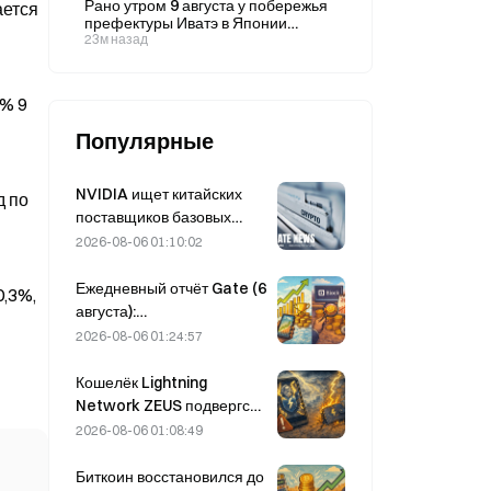
Рано утром 9 августа у побережья
ается
префектуры Иватэ в Японии
произошло землетрясение
23м назад
магнитудой 5,6.
4% 9
Популярные
NVIDIA ищет китайских
д по
поставщиков базовых
станций с поддержкой ИИ
2026-08-06 01:10:02
для развертывания сетей
6G.
Ежедневный отчёт Gate (6
0,3%,
августа):
привилегированные акции
2026-08-06 01:24:57
STRC компании Strategy
резко выросли; Block
Кошелёк Lightning
повысила прогноз
Network ZEUS подвергся
финансовых результатов
атаке и временно
2026-08-06 01:08:49
на весь 2026 год.
отключён; официально
заявлено, что средства
Биткоин восстановился до