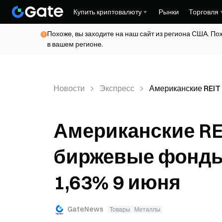
Купить криптовалюту
Рынки
Торговля
Похоже, вы заходите на наш сайт из региона США. По
в вашем регионе.
Новости
Экспресс
Американские REIT 
Американские REI
биржевые фонды 
1,63% 9 июня
GateNews
Товары
Металлы