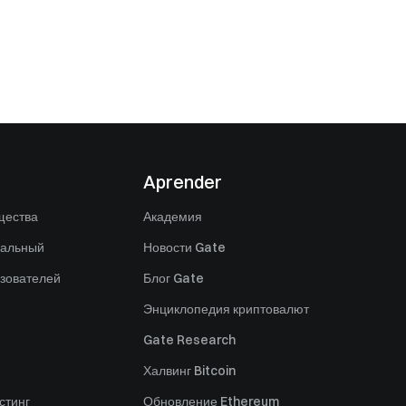
Aprender
щества
Академия
нальный
Новости Gate
зователей
Блог Gate
Энциклопедия криптовалют
Gate Research
Халвинг Bitcoin
стинг
Обновление Ethereum