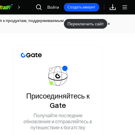
Войти
Награды
Создать аккаунт
туп к продуктам, поддерживаемым
Переключить сайт
Присоединяйтесь к
Gate
Получайте последние
обновления и отправляйтесь в
путешествие к богатству