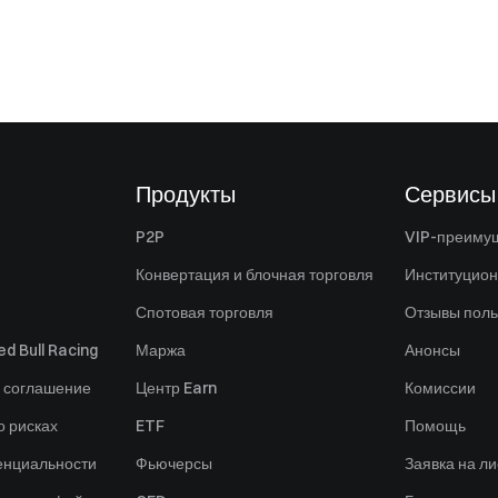
Продукты
Сервисы
P2P
VIP-преиму
Конвертация и блочная торговля
Институцио
Спотовая торговля
Отзывы поль
d Bull Racing
Маржа
Анонсы
 соглашение
Центр Earn
Комиссии
 рисках
ETF
Помощь
енциальности
Фьючерсы
Заявка на ли