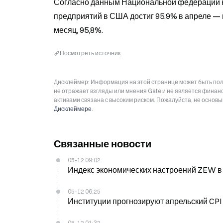
Согласно данным Национальной федерации не
предприятий в США достиг 95,9% в апреле —
месяц, 95,8%.
Посмотреть источник
Дисклеймер: Информация на этой странице может быть полу
не отражает взгляды или мнения Gate и не является фина
активами связана с высоким риском. Пожалуйста, не основ
Дисклеймере
.
Связанные новости
05-12 09:02
Индекс экономических настроений ZEW в 
05-12 06:25
Институции прогнозируют апрельский CPI 
05-12 01:32