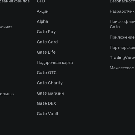
зования файлов
CFD
Безопасност
Акции
Разработчик
Alpha
Поиск офици
аличия
Gate
Gate Pay
Приложение
Gate Card
Партнерска
Gate Life
TradingView
Подарочная карта
Межсетевое
Gate OTC
Gate Charity
Gate магазин
тельных
Gate DEX
Gate Vault