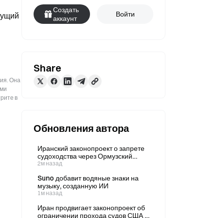
Создать
Войти
ущий 
аккаунт
Share
ия. Она
ыми
рите в
Обновления автора
Иранский законопроект о запрете
судоходства через Ормузский
пролив вызвал падение на NYSE; 6
2м назад
августа индекс Dow Jones
Suno добавит водяные знаки на
снизился на 0,85%.
музыку, созданную ИИ
1м назад
Иран продвигает законопроект об
ограничении прохода судов США и