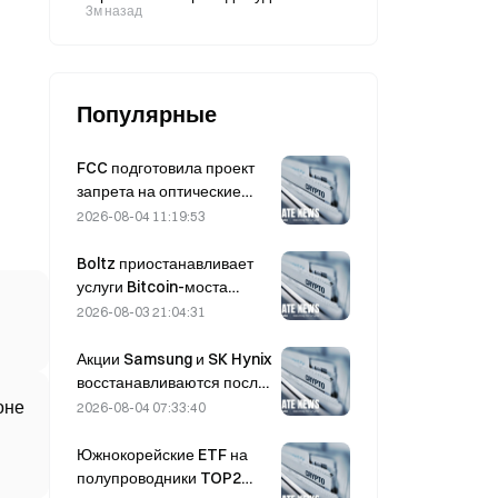
Израиля через Ормузский пролив;
3м назад
цена нефти Brent 6 августа
выросла на 3,8%
Популярные
FCC подготовила проект
запрета на оптические
модули для китайских
2026-08-04 11:19:53
центров обработки
данных; Xinyuan может
Boltz приостанавливает
потерять 27% своей доли
услуги Bitcoin-моста
рынка
бесконечно после атак с
2026-08-03 21:04:31
применением ИИ
Акции Samsung и SK Hynix
восстанавливаются после
падения на 5% благодаря
оне
2026-08-04 07:33:40
покупкам со стороны
розничных инвесторов.
Южнокорейские ETF на
полупроводники TOP2