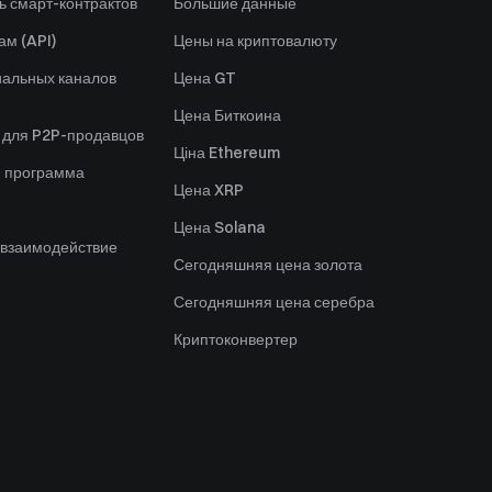
ь смарт-контрактов
Большие данные
ам (API)
Цены на криптовалюту
альных каналов
Цена GT
Цена Биткоина
 для P2P-продавцов
Ціна Ethereum
я программа
Цена XRP
Цена Solana
 взаимодействие
Сегодняшняя цена золота
Сегодняшняя цена серебра
Криптоконвертер