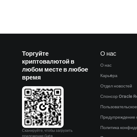
Торгуйте
О нас
криптовалютой в
О нас
любом месте в любое
Карьeра
время
Отдел новостей
Спонсор Oracle Re
Пользовательское
Предупреждение о
Политика конфид
Сканируйте, чтобы загрузить
приложение Gate