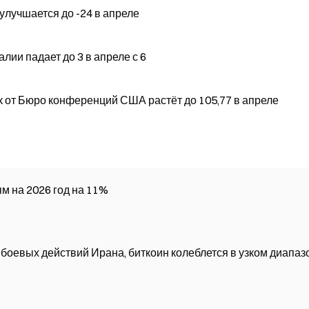
улучшается до -24 в апреле
лии падает до 3 в апреле с 6
x от Бюро конференций США растёт до 105,77 в апреле
м на 2026 год на 11%
боевых действий Ирана, биткоин колеблется в узком диапаз