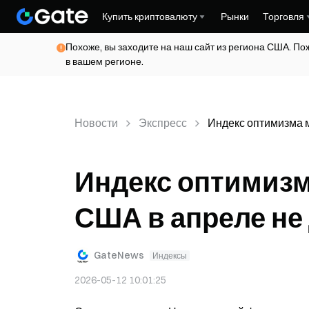
Купить криптовалюту
Рынки
Торговля
Похоже, вы заходите на наш сайт из региона США. По
в вашем регионе.
Новости
Экспресс
Индекс оптимизма м
Индекс оптимизм
США в апреле не 
GateNews
Индексы
2026-05-12 10:01:25