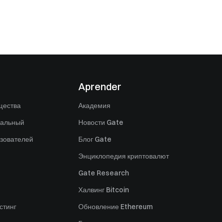
Aprender
щества
Академия
нальный
Новости Gate
зователей
Блог Gate
Энциклопедия криптовалют
Gate Research
Халвинг Bitcoin
стинг
Обновление Ethereum