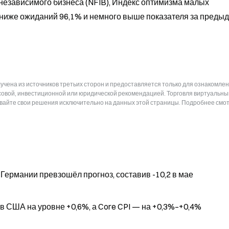
зависимого бизнеса (NFIB), Индекс оптимизма малых 
 ниже ожиданий 96,1% и немного выше показателя за предыд
чена из источников третьих сторон и предоставляется только для ознакомлен
нсовой, инвестиционной или юридической рекомендацией. Торговля виртуальн
ывайте свои решения исключительно на данных этой страницы. Подробнее смот
Германии превзошёл прогноз, составив -10,2 в мае
в США на уровне +0,6%, а Core CPI — на +0,3%–+0,4%