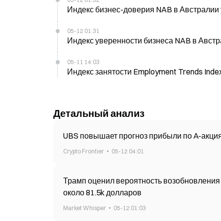
Индекс бизнес-доверия NAB в Австралии 
05-12 01:31
Индекс уверенности бизнеса NAB в Австра
05-11 14:03
Индекс занятости Employment Trends Inde
Детальный анализ
UBS повышает прогноз прибыли по A-акция
Crypto Frontier
05-12 04:01
Трамп оценил вероятность возобновления 
около 81.5k долларов
Market Whisper
05-12 01:03