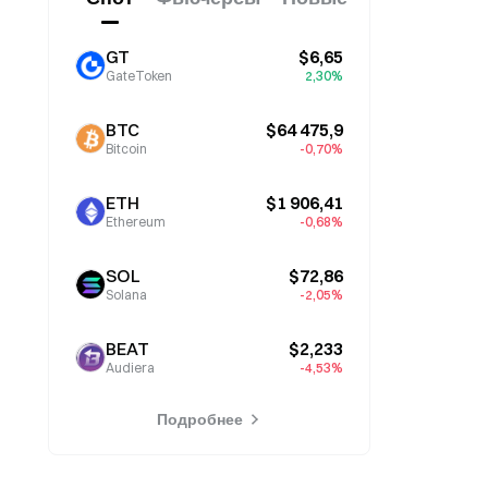
GT
$6,65
GateToken
2,30%
BTC
$64 475,9
Bitcoin
-0,70%
ETH
$1 906,41
Ethereum
-0,68%
SOL
$72,86
Solana
-2,05%
BEAT
$2,233
Audiera
-4,53%
Подробнее