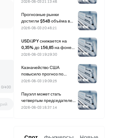
обрушились на 36% за
2026-08-03 21:13:48
последний месяц после
разворота притока
Прогнозные рынки
капитала
достигли $54B объёма в
июле, поскольку Кубок
2026-08-03 20:48:21
мира подстёгивает
торговлю
USD/JPY снижается на
0,35% до 156,85 на фоне
укрепления иены в начале
2026-08-03 19:29:30
азиатской торговой сессии
Казначейство США
повысило прогноз по
заимствованиям на III
2026-08-03 19:09:25
квартал до $739 млрд
0/400
Пауэлл может стать
четвертым председателем
рий
ФРС, чтобы завершить
2026-08-03 18:37:14
полный 14-летний срок,
если он проработает до
января 2028 года
Спот
Фьючерсы
Новые