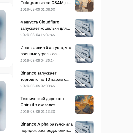
потерять 27% своей доли
Telegram из-за CSAM, но
рынка
Дуров это опроверг,
2026-08-05 01:06:50
заявив, что сервис
подвергся «атаке на
4 августа Cloudflare
безопасность».
запускает кошельки для
ИИ-агентов,
2026-08-04 15:37:45
обеспечивающие
автономные платежи
Иран заявил 5 августа, что
через API
военные угрозы со
стороны США
2026-08-05 04:35:14
препятствуют заключению
соглашения с Оманом по
Binance запускает
вопросу Ормузского
торговлю по 10 парам с
пролива.
bStocks сегодня в 20:00
2026-08-05 02:33:45
по UTC+8 с нулевой
комиссией для мейкеров.
Технический директор
Coinkite оказался
вовлечён в инцидент,
2026-08-05 01:13:30
связанный с уязвимостью
Coldcard, который привёл
Binance Alpha разъяснила
к четырём волнам атак и
порядок распределения