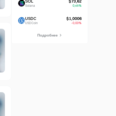
SOL
$73,62
Solana
0,45%
USDC
$1,0006
USDCoin
-0,03%
Подробнее