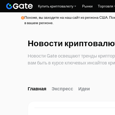
Купить криптовалюту
Рынки
Торговля
Похоже, вы заходите на наш сайт из региона США. По
в вашем регионе.
Новости криптовалют
Новости Gate освещают тренды криптор
вам быть в курсе ключевых инсайтов кр
Главная
Экспресс
Идеи