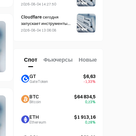
убыткам в размере 114
наград MarsCoin: они
2026-08-04 14:27:50
миллионов долларов.
автоматически
отправляются владельцам
Cloudflare сегодня
кошельков, а пользователи
запускает инструменты
CEX получают SPCXB при
для идентификации ИИ-
2026-08-04 13:06:08
среднемесячном балансе
агентов и работы с
не менее 10 000.
кошельками
Спот
Фьючерсы
Новые
GT
$6,63
GateToken
-1,33%
BTC
$64 834,5
Bitcoin
0,23%
ETH
$1 913,16
Ethereum
0,28%