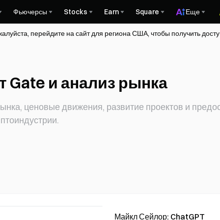
Фьючерсы
Stocks
Earn
Square
Еще
жалуйста, перейдите на сайт для региона США, чтобы получить дос
 Gate и анализ рынка
ынка, ценовые движения, развитие проектов и предо
иптоиндустрии.
Майкл Сейлор: ChatGPT