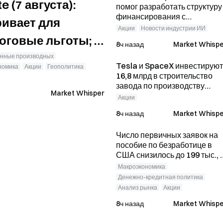
 (7 августа):
помог разработать структуру
финансирования с
ривает для
использованием
Акции
Новости индустрии ИИ
привилегированных акций,
оговые льготы; в
8ч назад
Market Whispe
благодаря чему удалось
птовалютами
привлечь 15 млрд долларов
нные производных
Tesla и SpaceX инвестируют
номика
Акции
Геополитика
а прирост
16,8 млрд в строительство
завода по производству
Market Whisper
кремниевых пластин
Акции
Terafab; Intel подтвердил
8ч назад
Market Whispe
своё участие.
Число первичных заявок на
пособие по безработице в
США снизилось до 199 тыс., 
биткоин растерял рост и
Макроэкономика
торгуется на уровне $64 312.
Денежно-кредитная политика
Анализ рынка
Акции
8ч назад
Market Whispe