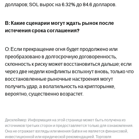
долларов; SOL вырос на 6.32% до 84.6 долларов.
В: Какие сценарии могут ждать рынок после 
истечения срока соглашения?
О: Если прекращение огня будет продолжено или 
преобразовано в долгосрочную договоренность, 
склонность к риску может восстановиться дальше; если 
через две недели конфликты вспыхнут вновь, только что 
восстановленные рыночные настроения могут 
получить удар, а волатильность на крипторынке, 
вероятно, существенно возрастет.
Дисклеймер: Информация на этой странице может быть получена из
источников третьих сторон и предоставляется только для ознакомления.
Она не отражает взгляды или мнения Gate и не является финансовой,
инвестиционной или юридической рекомендацией. Торговля