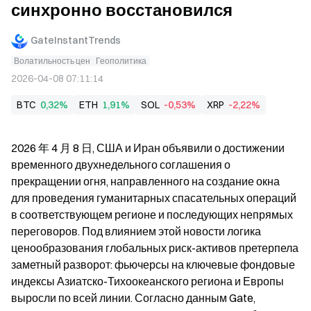
синхронно восстановился
GateInstantTrends
Волатильность цен
Геополитика
2026-04-08 07:11:14
BTC
0,32%
ETH
1,91%
SOL
-0,53%
XRP
-2,22%
2026 年 4 月 8 日, США и Иран объявили о достижении 
временного двухнедельного соглашения о 
прекращении огня, направленного на создание окна 
для проведения гуманитарных спасательных операций 
в соответствующем регионе и последующих непрямых 
переговоров. Под влиянием этой новости логика 
ценообразования глобальных риск-активов претерпела 
заметный разворот: фьючерсы на ключевые фондовые 
индексы Азиатско-Тихоокеанского региона и Европы 
выросли по всей линии. Согласно данным Gate, 