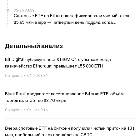
оттоки уже четвертый день подряд
05-15 03:59
Спотовые ETF на Ethereum зафиксировали чистый отток
$5,65 млн вчера — четвёртый день подряд, когда
забирают средства
Детальный анализ
Bit Digital публикует пост $146M Q1 с убытком, когда
казначейство Ethereum превышает 155 000 ETH
Coinpedia
05-16 08:32
BlackRock продвигает восстановление Bitcoin ETF: объём
торгов взлетает до $2,76 млрд
Coinpedia
05-15 20:15
Вчера спотовые ETF на биткоин получили чистый приток на 131
млн, наибольший отток пришёлся на GBTC