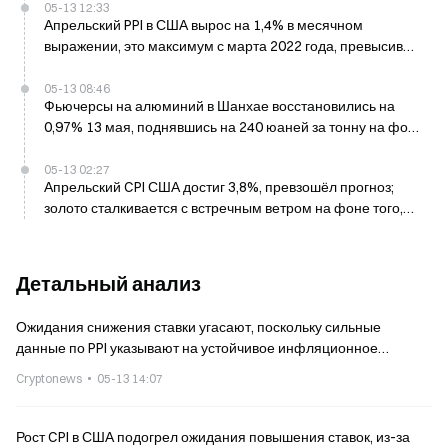
05-13 12:33
Апрельский PPI в США вырос на 1,4% в месячном
выражении, это максимум с марта 2022 года, превысив
прогноз 0,5%
05-13 08:46
Фьючерсы на алюминий в Шанхае восстановились на
0,97% 13 мая, поднявшись на 240 юаней за тонну на фоне
осторожных макроэкономических настроений
05-13 02:27
Апрельский CPI США достиг 3,8%, превзошёл прогноз;
золото сталкивается с встречным ветром на фоне того,
что ожидания снижения ставки ослабевают
Детальный анализ
Ожидания снижения ставки угасают, поскольку сильные
данные по PPI указывают на устойчивое инфляционное
давление
Cryptonews
05-13 14:07
Рост CPI в США подогрел ожидания повышения ставок, из-за