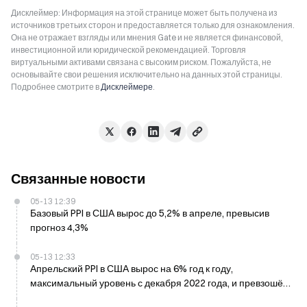
Дисклеймер: Информация на этой странице может быть получена из
источников третьих сторон и предоставляется только для ознакомления.
Она не отражает взгляды или мнения Gate и не является финансовой,
инвестиционной или юридической рекомендацией. Торговля
виртуальными активами связана с высоким риском. Пожалуйста, не
основывайте свои решения исключительно на данных этой страницы.
Подробнее смотрите в
Дисклеймере
.
Связанные новости
05-13 12:39
Базовый PPI в США вырос до 5,2% в апреле, превысив
прогноз 4,3%
05-13 12:33
Апрельский PPI в США вырос на 6% год к году,
максимальный уровень с декабря 2022 года, и превзошёл
ожидания