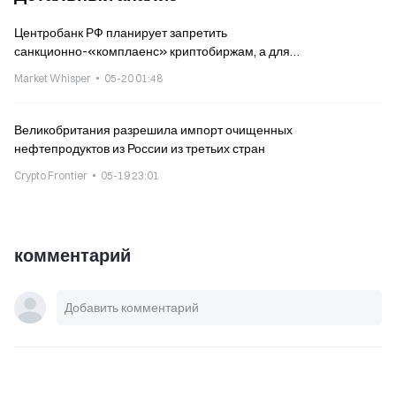
Центробанк РФ планирует запретить
санкционно-«комплаенс» криптобиржам, а для
неквалифицированных инвесторов установить годовой лимит
Market Whisper
05-20 01:48
300 тыс. рублей
Великобритания разрешила импорт очищенных
нефтепродуктов из России из третьих стран
Crypto Frontier
05-19 23:01
комментарий