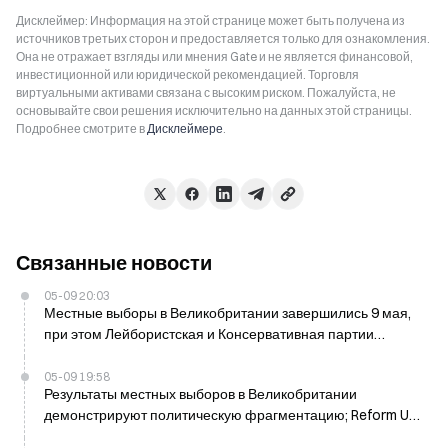
Дисклеймер: Информация на этой странице может быть получена из
источников третьих сторон и предоставляется только для ознакомления.
Она не отражает взгляды или мнения Gate и не является финансовой,
инвестиционной или юридической рекомендацией. Торговля
виртуальными активами связана с высоким риском. Пожалуйста, не
основывайте свои решения исключительно на данных этой страницы.
Подробнее смотрите в
Дисклеймере
.
Связанные новости
05-09 20:03
Местные выборы в Великобритании завершились 9 мая,
при этом Лейбористская и Консервативная партии
столкнулись со значительными неудачами
05-09 19:58
Результаты местных выборов в Великобритании
демонстрируют политическую фрагментацию; Reform UK
выиграла 1 453 места 9 мая