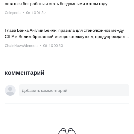
остаться без работы и стать бездомными в этом году
Coinpedia
05-10 01:32
Глава Банка Англии Бейли: правила для стейблкоинов между
США и Великобританией «скоро столкнутся», предупреждает,
что массовое изъятие (run) доберётся и до Великобритании
ChainNewsAbmedia
05-10 00:30
комментарий