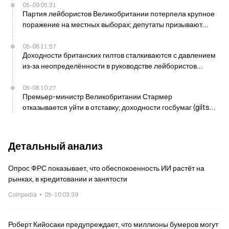
05-09 05:31
Партия лейбористов Великобритании потерпела крупное
поражение на местных выборах; депутаты призывают
Стармера уйти в отставку
05-08 11:57
Доходности британских гилтов сталкиваются с давлением
из‑за неопределённости в руководстве лейбористов
после потерь на местных выборах 8 мая
05-08 10:27
Премьер-министр Великобритании Стармер
отказывается уйти в отставку; доходности госбумаг (gilts)
растут на 8 б.п., стерлинг прибавляет 0,5% 8 мая
Детальный анализ
Опрос ФРС показывает, что обеспокоенность ИИ растёт на
рынках, в кредитовании и занятости
Coinpedia
05-10 03:39
Роберт Кийосаки предупреждает, что миллионы бумеров могут