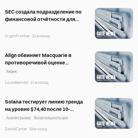
SEC создала подразделение по
финансовой отчётности для
борьбы с бухгалтерским
мошенничеством
CryptoFrontier
·
31м назад
Align обвиняет Macquarie в
противоречивой оценке
тендерного предложения Gabia
Акции
LucasBennett
·
31м назад
Solana тестирует линию тренда
на уровне $74,40 после 10-
месячной серии падений
Анализ рынка
Волатильность цен
DanielCarter
·
32м назад