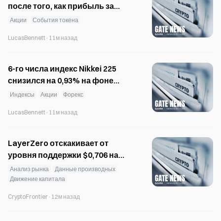
после того, как прибыль за
второй квартал превысила
Акции
События токена
прогнозы, а предложение USDC
LucasBennett
·
11м назад
увеличилось на 19%
6-го числа индекс Nikkei 225
снизился на 0,93% на фоне
падения акций производителей
Индексы
Акции
Форекс
полупроводников.
LucasBennett
·
11м назад
LayerZero отскакивает от
уровня поддержки $0,706 на
фоне удвоения объёма торгов
Анализ рынка
Данные производных
Движение капитала
CryptoFrontier
·
12м назад