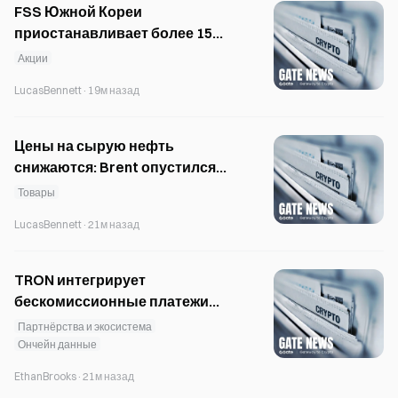
FSS Южной Кореи
приостанавливает более 15
размещений акций по
Акции
преимущественному праву на
LucasBennett
·
19м назад
фоне изменений в
регулировании
Цены на сырую нефть
снижаются: Brent опустился
ниже $80, а WTI приблизилась к
Товары
$74.
LucasBennett
·
21м назад
TRON интегрирует
бескомиссионные платежи
MoonPay в SunSwap и JustLend
Партнёрства и экосистема
Ончейн данные
EthanBrooks
·
21м назад