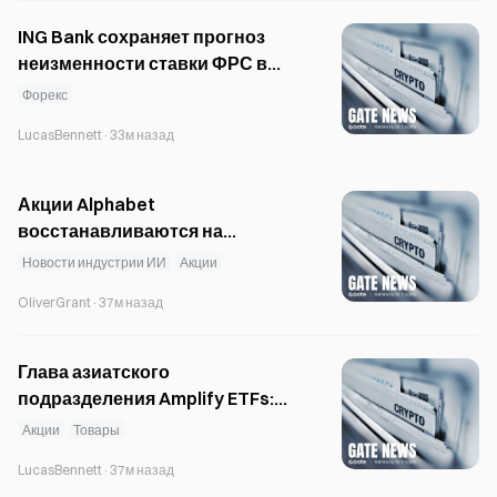
ING Bank сохраняет прогноз
неизменности ставки ФРС в
сентябре на фоне рисков для
Форекс
июльских данных по занятости
LucasBennett
·
33м назад
Акции Alphabet
восстанавливаются на
премаркете после падения на
Новости индустрии ИИ
Акции
$185B на фоне перестановок в
OliverGrant
·
37м назад
руководстве
Глава азиатского
подразделения Amplify ETFs:
Корея служит глобальной
Акции
Товары
площадкой для тестирования
LucasBennett
·
37м назад
ETF