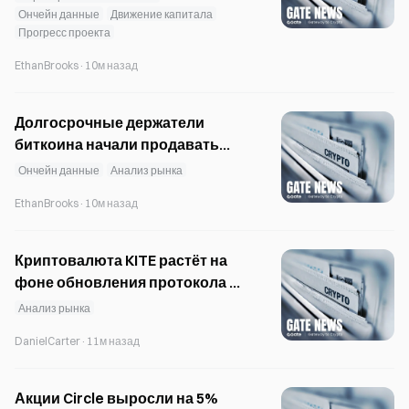
сумму 7,7 млрд долларов
Ончейн данные
Движение капитала
Прогресс проекта
EthanBrooks
·
10м назад
Долгосрочные держатели
биткоина начали продавать
после 31-месячного периода
Ончейн данные
Анализ рынка
накопления
EthanBrooks
·
10м назад
Криптовалюта KITE растёт на
фоне обновления протокола —
цена достигла уровня
Анализ рынка
сопротивления $0,103
DanielCarter
·
11м назад
Акции Circle выросли на 5%