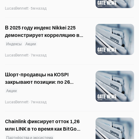
воновое финансирование.
LucasBennett
·
5м назад
В 2025 году индекс Nikkei 225
демонстрирует корреляцию в
85% с южнокорейскими
Индексы
Акции
акциями.
LucasBennett
·
7м назад
Шорт-продавцы на KOSPI
закрывают позиции: по 26
акциям снизился объём
Акции
коротких позиций
LucasBennett
·
7м назад
Chainlink фиксирует отток 1,26
млн LINK в то время как BitGo
переводит в CCIP активы на
Партнёрства и экосистема