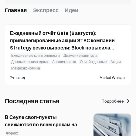
Главная
Экспресс
Идеи
Ежедневный отчёт Gate (6 августа):
привилегированные акции STRC компании
Strategy резко выросли; Block повысила
прогноз финансовых результатов на весь 2026
Ежедневные криптоновости
Движение капитала
год.
Данные производных
Анализ рынка
Ончейн данные
Акции
Макроэкономика
7ч назад
Market Whisper
Последняя статья
Подробнее
В Сеуле своп-пункты
снижаются по всем срокам на
фоне ослабления спроса на
Форекс