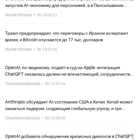
запустив AI-экономику для персонажей, а в Пенсильвании
подали в суд на Character.ai за ведение медицинской практики
Market Whisper
05-18 02:21
персонажами
Трамп предупреждает, что переговоры с Ираном исчерпают
время, и Bitcoin опускается до 77 тыс. долларов
Market Whisper
05-18 01:01
OpenAI, по-видимому, подаёт в суд на Apple: интеграция
ChatGPT оказалась далеко не впечатляющей, сотрудничество
техгигантов сорвалось
ChainNewsAbmedia
05-15 07:44
Anthropic обсуждает AI-состязание США и Китая: Китай может
оказаться лидером, создающим глобальную угрозу, и три
предложения по укреплению «рва» США
ChainNewsAbmedia
05-15 05:55
OpenAI добавила обнаружение кризисных диалогов в ChatGPT,