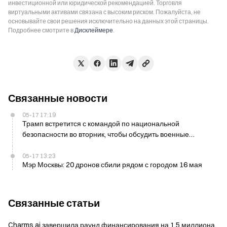
инвестиционной или юридической рекомендацией. Торговля
виртуальными активами связана с высоким риском. Пожалуйста, не
основывайте свои решения исключительно на данных этой страницы.
Подробнее смотрите в
Дисклеймере
.
Связанные новости
05-17 17:19
Трамп встретится с командой по национальной
безопасности во вторник, чтобы обсудить военные
варианты в отношении Ирана
05-17 13:23
Мэр Москвы: 20 дронов сбили рядом с городом 16 мая
Связанные статьи
Charms.ai завершила раунд финансирования на 1,5 миллиона,