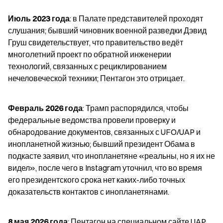
Июль 2023 года
: в Палате представителей проходят 
слушания; бывший чиновник военной разведки Дэвид 
Груш свидетельствует, что правительство ведёт 
многолетний проект по обратной инженерии 
технологий, связанных с рециклированием 
нечеловеческой техники; Пентагон это отрицает.
Февраль 2026 года
: Трамп распорядился, чтобы 
федеральные ведомства провели проверку и 
обнародование документов, связанных с UFO/UAP и 
инопланетной жизнью; бывший президент Обама в 
подкасте заявил, что инопланетяне «реальны, но я их не 
видел», после чего в Instagram уточнил, что во время 
его президентского срока нет каких-либо точных 
доказательств контактов с инопланетянами.
8 мая 2026 года
: Пентагон на специальном сайте UAP 