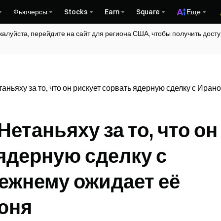
Фьючерсы
Stocks
Earn
Square
Еще
жалуйста, перейдите на сайт для региона США, чтобы получить дос
таньяху за то, что он рискует сорвать ядерную сделку с Ира
Нетаньяху за то, что он
ядерную сделку с
режнему ожидает её
юня