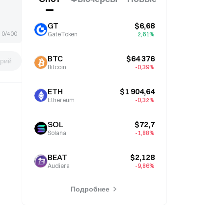
GT
$6,68
0/400
GateToken
2,61%
BTC
$64 376
рий
Bitcoin
-0,39%
ETH
$1 904,64
Ethereum
-0,32%
SOL
$72,7
Solana
-1,88%
BEAT
$2,128
Audiera
-9,86%
Подробнее