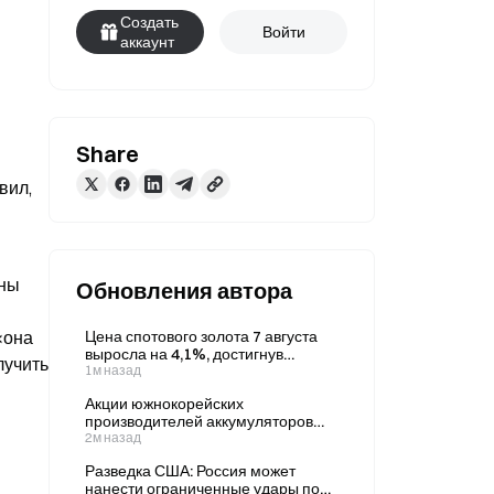
Создать
Войти
аккаунт
Share
ил, 
ны 
Обновления автора
она 
Цена спотового золота 7 августа
выросла на 4,1%, достигнув
учить 
максимума более чем за месяц.
1м назад
 
Акции южнокорейских
производителей аккумуляторов
растут на фоне увеличения рынка
2м назад
систем накопления энергии (ESS)
Разведка США: Россия может
на 98% в годовом выражении,
нанести ограниченные удары по
обусловленного спросом со