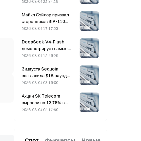
действия на рынке
2026-08-04 22:34:19
опционов SpaceX
зафиксирован объем
Майкл Сэйлор призвал
$20M в загадочных колл-
сторонников BIP-110
опционах со страйком
«отступить»: поддержка
2026-08-04 17:17:23
$330
со стороны майнеров
застопорилась на уровне
DeepSeek-V4-Flash
2,70%
демонстрирует самые
низкие эксплуатационные
2026-08-04 12:49:29
расходы среди ведущих
моделей ИИ по итогам
3 августа Sequoia
последних бенчмарков
возглавила $1B раунд
долевого
2026-08-04 03:19:00
финансирования
ядерного стартапа Valar
Акции SK Telecom
Atomics
выросли на 13,78% в
преддверии второго
2026-08-04 02:17:50
раунда оценки
независимой модели ИИ
Южной Кореи
Спот
Фьючерсы
Новые