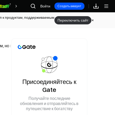
Войти
Награды
Создать аккаунт
туп к продуктам, поддерживаемым
Переключить сайт
ном, но по-прежнему ожидает её подписания 15 июня
Присоединяйтесь к
Gate
Получайте последние
обновления и отправляйтесь в
путешествие к богатству