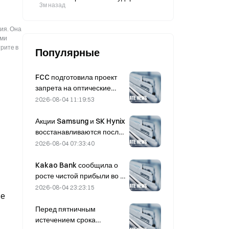
союзникам по НАТО; 7 августа
3м назад
стороны дата-центров для ИИ.
США сталкиваются с нехваткой
боеприпасов
ия. Она
ыми
рите в
Популярные
FCC подготовила проект
запрета на оптические
модули для китайских
2026-08-04 11:19:53
центров обработки
данных; Xinyuan может
Акции Samsung и SK Hynix
потерять 27% своей доли
восстанавливаются после
рынка
падения на 5% благодаря
2026-08-04 07:33:40
покупкам со стороны
розничных инвесторов.
Kakao Bank сообщила о
росте чистой прибыли во II
квартале на 11,5%;
2026-08-04 23:23:15
не
прибыль за первое
полугодие достигла
Перед пятничным
рекордного уровня
истечением срока