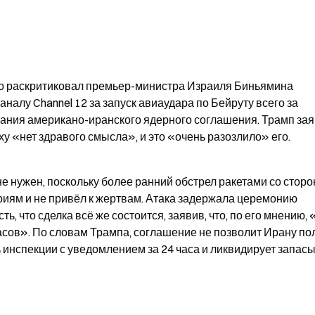
ко раскритиковал премьер-министра Израиля Биньямина 
алу Channel 12 за запуск авиаудара по Бейруту всего за 
ания американо-иранского ядерного соглашения. Трамп заяв
ху «нет здравого смысла», и это «очень разозлило» его.
не нужен, поскольку более ранний обстрел ракетами со сторо
ям и не привёл к жертвам. Атака задержала церемонию 
, что сделка всё же состоится, заявив, что, по его мнению, «
асов». По словам Трампа, соглашение не позволит Ирану пол
инспекции с уведомлением за 24 часа и ликвидирует запасы