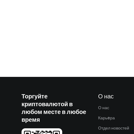
Торгуйте
О нас
криптовалютой в
О нас
любом месте в любое
Карьeра
время
Отдел новостей