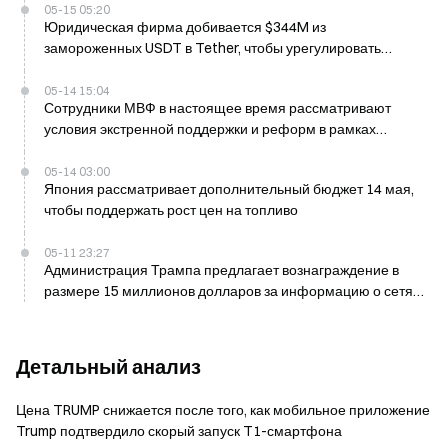
05-15 05:20
Юридическая фирма добивается $344M из
замороженных USDT в Tether, чтобы урегулировать
вынесенное судебное решение по делу о терроризме,
связанном с Ираном
05-14 15:04
Сотрудники МВФ в настоящее время рассматривают
условия экстренной поддержки и реформ в рамках
кредитной программы для Египта
05-14 03:00
Япония рассматривает дополнительный бюджет 14 мая,
чтобы поддержать рост цен на топливо
05-11 23:27
Администрация Трампа предлагает вознаграждение в
размере 15 миллионов долларов за информацию о сетях
финансирования Корпуса стражей исламской революции
(IRGC) в Иране
Детальный анализ
Цена TRUMP снижается после того, как мобильное приложение
Trump подтвердило скорый запуск T1-смартфона