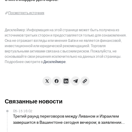
Посмотреть источник
Дисклеймер: Информация на этой странице может быть получена из
источников третьих сторон и предоставляется только для ознакомления.
Она не отражает взгляды или мнения Gate и не является финансовой,
инвестиционной или юридической рекомендацией. Торговля
виртуальными активами связана с высоким риском. Пожалуйста, не
основывайте свои решения исключительно на данных этой страницы.
Подробнее смотрите в
Дисклеймере
.
Связанные новости
05-15 16:02
Третий раунд переговоров между Ливаном и Израилем
завершится в Вашингтоне сегодня вечером; в заявлении
будут отражены права на самооборону