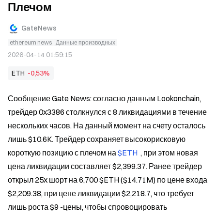
Плечом
GateNews
ethereum news
Данные производных
2026-04-14 01:59:15
ETH
-0,53%
Сообщение Gate News: согласно данным Lookonchain, 
трейдер 0x3386 столкнулся с 8 ликвидациями в течение 
нескольких часов. На данный момент на счету осталось 
лишь $10.6K. Трейдер сохраняет высокорисковую 
короткую позицию с плечом на 
$ETH 
 , при этом новая 
цена ликвидации составляет $2,399.37. Ранее трейдер 
открыл 25x шорт на 6,700 $ETH ($14.71M) по цене входа 
$2,209.38, при цене ликвидации $2,218.7, что требует 
лишь роста $9 -цены, чтобы спровоцировать 