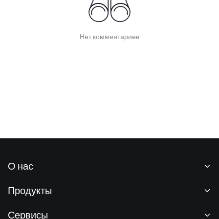
Нет комментариев
О нас
О нас
Продукты
Карьeра
P2P
Сервисы
Отдел новостей