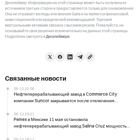
Дисклеймер: Информация на этой странице может быть получена из
источников третьих сторон и предоставляется только для ознакомления.
Она не отражает взгляды или мнения Gate и не является финансовой,
инвестиционной или юридической рекомендацией. Торговля
виртуальными активами связана с высоким риском. Пожалуйста, не
основывайте свои решения исключительно на данных этой страницы.
Подробнее смотрите в
Дисклеймере
.
Связанные новости
05-12 22:05
Нефтеперерабатывающий завод в Commerce City
компании Suncor закрывается после отключения
электроэнергии у стороннего поставщика в понедельник
во второй раз?
05-12 20:21
Pemex в Мексике 11 мая остановила
нефтеперерабатывающий завод Salina Cruz мощностью
325 000 баррелей в сутки из-за электрического
загрязнения
05-12 16:11