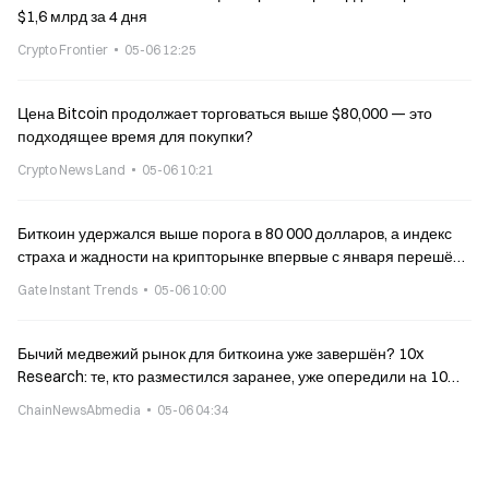
$1,6 млрд за 4 дня
Crypto Frontier
05-06 12:25
Цена Bitcoin продолжает торговаться выше $80,000 — это
подходящее время для покупки?
Crypto News Land
05-06 10:21
Биткоин удержался выше порога в 80 000 долларов, а индекс
страха и жадности на крипторынке впервые с января перешёл
в «нейтральную» зону
Gate Instant Trends
05-06 10:00
Бычий медвежий рынок для биткоина уже завершён? 10x
Research: те, кто разместился заранее, уже опередили на 10%
по прибыли
ChainNewsAbmedia
05-06 04:34