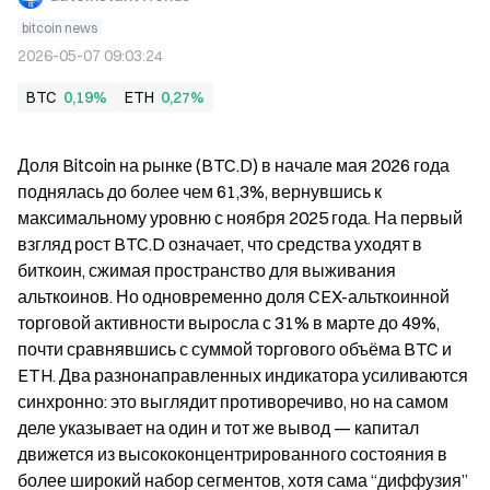
bitcoin news
2026-05-07 09:03:24
BTC
0,19%
ETH
0,27%
Доля Bitcoin на рынке (BTC.D) в начале мая 2026 года 
поднялась до более чем 61,3%, вернувшись к 
максимальному уровню с ноября 2025 года. На первый 
взгляд рост BTC.D означает, что средства уходят в 
биткоин, сжимая пространство для выживания 
альткоинов. Но одновременно доля CEX-альткоинной 
торговой активности выросла с 31% в марте до 49%, 
почти сравнявшись с суммой торгового объёма BTC и 
ETH. Два разнонаправленных индикатора усиливаются 
синхронно: это выглядит противоречиво, но на самом 
деле указывает на один и тот же вывод — капитал 
движется из высококонцентрированного состояния в 
более широкий набор сегментов, хотя сама “диффузия” 