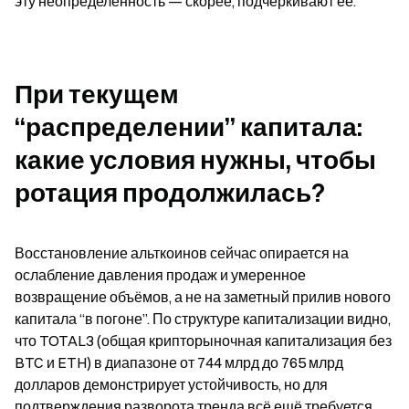
эту неопределённость — скорее, подчёркивают её.
При текущем 
“распределении” капитала: 
какие условия нужны, чтобы 
ротация продолжилась?
Восстановление альткоинов сейчас опирается на 
ослабление давления продаж и умеренное 
возвращение объёмов, а не на заметный прилив нового 
капитала “в погоне”. По структуре капитализации видно, 
что TOTAL3 (общая крипторыночная капитализация без 
BTC и ETH) в диапазоне от 744 млрд до 765 млрд 
долларов демонстрирует устойчивость, но для 
подтверждения разворота тренда всё ещё требуется 