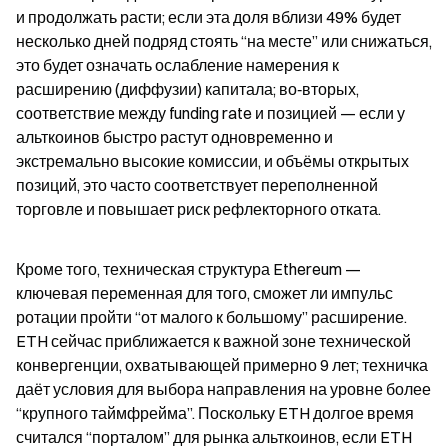
и продолжать расти; если эта доля вблизи 49% будет 
несколько дней подряд стоять “на месте” или снижаться, 
это будет означать ослабление намерения к 
расширению (диффузии) капитала; во‑вторых, 
соответствие между funding rate и позицией — если у 
альткоинов быстро растут одновременно и 
экстремально высокие комиссии, и объёмы открытых 
позиций, это часто соответствует переполненной 
торговле и повышает риск рефлекторного отката.
Кроме того, техническая структура Ethereum — 
ключевая переменная для того, сможет ли импульс 
ротации пройти “от малого к большому” расширение. 
ETH сейчас приближается к важной зоне технической 
конвергенции, охватывающей примерно 9 лет; техничка 
даёт условия для выбора направления на уровне более 
“крупного таймфрейма”. Поскольку ETH долгое время 
считался “порталом” для рынка альткоинов, если ETH 