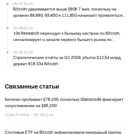
05-07 05:25
Bitcoin удерживается выше $80K 7 мая, поскольку на
уровнях 88,880, 93,450 и 111,850 начинают проявляться
три слоя сопротивления со стороны продавцов
05-06 02:24
10x Research переходит к бычьему настрою по Bitcoin,
сигнализирует о начале первого бычьего рынка по
состоянию на май 2026 года
05-05 23:04
Стратегические отчёты за Q1 2026: убыток $12,54 млрд,
держит 818 334 Bitcoin
Связанные статьи
Биткоин пробивает $78,200, поскольку Glassnode фиксирует
сопротивление на $85,200
Crypto Frontier
05-06 12:44
Спотовые ETF на Bitcoin зафиксировали рекордный приток