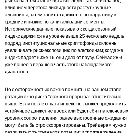
рынка на этом этапе часто выглядит так: сначала под 
влиянием перетока ликвидности растут крупные 
альткоины, затем капитал движется по нарративу в 
средние и низкие по капитализации сегменты. 
Исторические данные показывают: когда сезонный 
индекс держится на уровне выше 25 несколько недель 
подряд, институциональные криптофонды склонны 
увеличивать риск‑экспозицию по альткоинам; когда же 
индекс падает ниже 15, они делают паузу. Сейчас 28,6 
уже вошёл в верхнюю часть этого наблюдаемого 
диапазона.
Но с осторожностью важно помнить: на раннем этапе 
ротации окно риска “ложного прорыва” относительно 
выше. Если после отката индекс не сможет продолжить 
устойчивое движение вверх или будет сбит на ключевых 
уровнях сопротивления, ранее выстроенные ожидания 
могут быть быстро скорректированы. Трейдерам нужно 
различать суть “сигналов ротации” и “подтверждения 