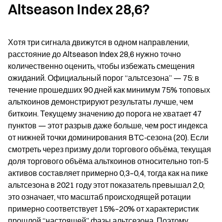
Altseason Index 28,6?
Хотя три сигнала движутся в одном направлении, 
расстояние до Altseason Index 28,6 нужно точно 
количественно оценить, чтобы избежать смещения 
ожиданий. Официальный порог “альтсезона” — 75: в 
течение прошедших 90 дней как минимум 75% топовых 
альткоинов демонстрируют результаты лучше, чем 
биткоин. Текущему значению до порога не хватает 47 
пунктов — этот разрыв даже больше, чем рост индекса 
от нижней точки доминирования BTC‑сезона (20). Если 
смотреть через призму доли торгового объёма, текущая 
доля торгового объёма альткоинов относительно топ‑5 
активов составляет примерно 0,3–0,4, тогда как на пике 
альтсезона в 2021 году этот показатель превышал 2,0; 
это означает, что масштаб происходящей ротации 
примерно соответствует 15%–20% от характеристик 
прошлой “настоящей” фазы альтсезона. Поэтому 