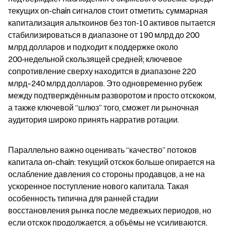
текущих on-chain сигналов стоит отметить: суммарная 
капитализация альткоинов без топ‑10 активов пытается 
стабилизироваться в диапазоне от 190 млрд до 200 
млрд долларов и подходит к поддержке около 
200‑недельной скользящей средней; ключевое 
сопротивление сверху находится в диапазоне 220 
млрд–240 млрд долларов. Это одновременно рубеж 
между подтверждённым разворотом и просто отскоком, 
а также ключевой “шлюз” того, сможет ли рыночная 
аудитория широко принять нарратив ротации.
Параллельно важно оценивать “качество” потоков 
капитала on-chain: текущий отскок больше опирается на 
ослабление давления со стороны продавцов, а не на 
ускоренное поступление нового капитала. Такая 
особенность типична для ранней стадии 
восстановления рынка после медвежьих периодов, но 
если отскок продолжается, а объёмы не усиливаются, 