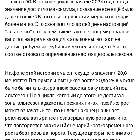
— около 90. В этом же цикле в начале 2024 года, когда 
значение достигло максимума, показание всё ещё было 
далеко ниже 75, что по историческим меркам выглядит 
более мягко. Это означает, что по сей день настоящий 
“альтсезон” в текущем цикле так и не сформировался: 
капитал на время заходил в альткоины, но так и не 
достиг требуемых глубины и длительности, чтобы это 
соответствовало определению настоящего альтсезона.
На фоне этой истории смысл текущего значения 28,6 
меняется. В “нормальном” цикле рост с 20 до 28,6 можно 
было бы читать как раннюю расстановку позиций под 
альтсезон. Но в цикле, который до этого не достигал 
зоны альтсезона даже на прежних пиках, такой же рост 
может означать и то, что индекс наконец начинает 
реализовывать ранее незавершённую ротацию, и то, 
что повторяется знакомый сценарий кратковременного 
роста без прорыва порога. Текущие цифры не снимают 