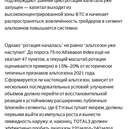
подтверждают: ранний цикл ротации капитала уже 
запущен — капитал выходит из 
высококонцентрированной зоны BTC и начинает 
распространяться; вовлечённость трейдеров в сегмент 
альткоинов повышается системно.
Однако “ротация началась” не равно “альтсезон уже 
наступил”. До порога 75 по Altseason Index ещё не 
хватает 47 пунктов, а текущий масштаб ротации 
оценивается примерно в 15%–20% от исторически 
типичных признаков альтсезона 2021 года. 
Сформируется ли настоящий альтсезон, зависит от 
нескольких последовательных условий: улучшение 
объёмов должно перейти от восстановительной 
реакции к устойчивому расширению; публичные 
блокчейн‑сегменты, где ETH выступает якорем, должны 
первыми выйти из импульса роста и вынести 
ликвидность наружу; и, наконец, TOTAL3 должен 
эффективно пробить диапазон 220 млрд–240 млрд 