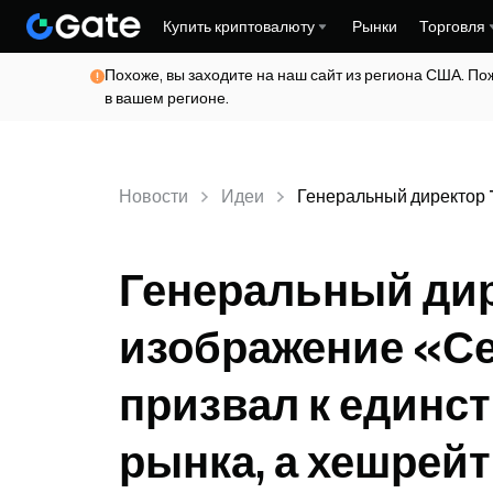
Купить криптовалюту
Рынки
Торговля
Похоже, вы заходите на наш сайт из региона США. По
в вашем регионе.
Новости
Идеи
Генеральный директор T
Генеральный дир
изображение «Се
призвал к единс
рынка, а хешрейт