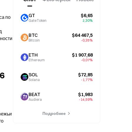
GT
$6,65
а по 
GateToken
2,30%
 
BTC
$64 467,5
ности 
Bitcoin
-0,35%
ETH
$1 907,68
Ethereum
-0,07%
6 
SOL
$72,85
Solana
-1,77%
BEAT
$1,983
Audiera
-14,59%
ежьи 
Подробнее
о 