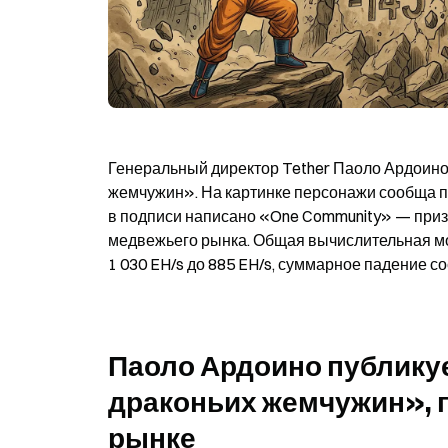
Генеральный директор Tether Паоло Ардоино 
жемчужин». На картинке персонажи сообща по
в подписи написано «One Community» — призы
медвежьего рынка. Общая вычислительная мощ
1 030 EH/s до 885 EH/s, суммарное падение со
Паоло Ардоино публикуе
драконьих жемчужин», п
рынке