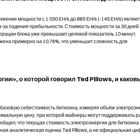
жение мощности с 1 030 EH/s до 885 EH/s (-145 EH/s) являет
‑за падения прибыльности. Стоимость мощности за 30 дней 
ерации блока уже превышает целевой показатель 10 минут, 
ижена примерно на 10,76%, что уменьшит сложность для 
ии», о которой говорил Ted Pillows, и каковы
базовую себестоимость биткоина, измеряя объём электроэне
имальную цену, при которой майнеры могут поддерживать ра
ообщил, что текущая стоимость электроэнергии для биткоина 
ная аналитическая оценка Ted Pillows, а не официальная ци