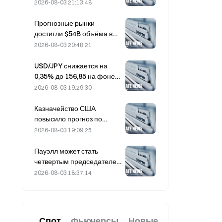
обрушились на 36% за
2026-08-03 21:13:48
последний месяц после
разворота притока
Прогнозные рынки
капитала
достигли $54B объёма в
июле, поскольку Кубок
2026-08-03 20:48:21
мира подстёгивает
торговлю
USD/JPY снижается на
0,35% до 156,85 на фоне
укрепления иены в начале
2026-08-03 19:29:30
азиатской торговой сессии
Казначейство США
повысило прогноз по
заимствованиям на III
2026-08-03 19:09:25
квартал до $739 млрд
Пауэлл может стать
четвертым председателем
ФРС, чтобы завершить
2026-08-03 18:37:14
полный 14-летний срок,
если он проработает до
января 2028 года
Спот
Фьючерсы
Новые