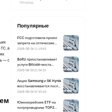
доллара, что ниже ожиданий.
18ч назад
Популярные
FCC подготовила проект
их 
запрета на оптические
C, а 
модули для китайских
2026-08-04 11:19:53
центров обработки
ях 
данных; Xinyuan может
Boltz приостанавливает
 — с 
потерять 27% своей доли
услуги Bitcoin-моста
рынка
бесконечно после атак с
2026-08-03 21:04:31
применением ИИ
Акции Samsung и SK Hynix
восстанавливаются после
падения на 5% благодаря
2026-08-04 07:33:40
покупкам со стороны
ем 
розничных инвесторов.
Южнокорейские ETF на
полупроводники TOP2