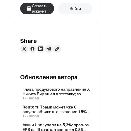
Создать
Войти
аккаунт
Share
Обновления автора
Глава продуктового направления X
Никита Бир ушёл в отставку; во
время его пребывания на этом
17ч назад
посту криптотрейдеры обвиняли
Reuters: Трамп может уже 6
Никиту Бира в ограничении
августа объявить о введении 15%-
публикаций.
ной пошлины на поликремний и
17ч назад
установлении минимальной цены
Акции Uber упали на 5,3%: прогноз
на него.
EPS на III квартал составил 0,86