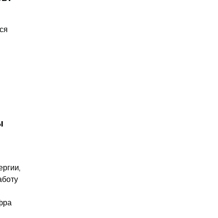
ся 
 
ргии, 
боту 
фра 