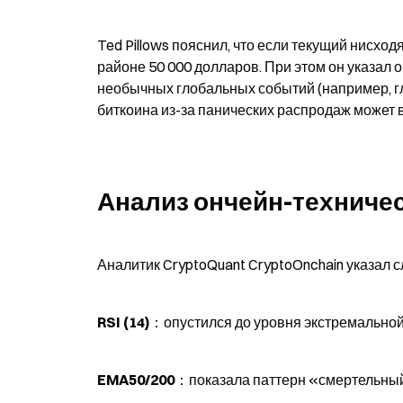
Ted Pillows пояснил, что если текущий нисход
районе 50 000 долларов. При этом он указал 
необычных глобальных событий (например, гл
биткоина из-за панических распродаж может 
Анализ ончейн-техничес
Аналитик CryptoQuant CryptoOnchain указ
RSI (14)
：опустился до уровня экстремальной 
EMA50/200
：показала паттерн «смертельный