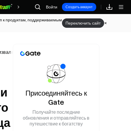
Войти
Награды
Создать аккаунт
туп к продуктам, поддерживаемым
Переключить сайт
ал к единству во время медвежьего рынка, а хешрейт Bitco
 и
Присоединяйтесь к
Gate
го
Получайте последние
обновления и отправляйтесь в
ца
путешествие к богатству