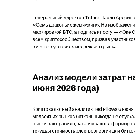
Генеральный директор Tether Паоло Ардоино 
«Семь драконьих жемчужин». На изображени
маркировкой BTC, а подпись к посту — «One C
всем криптосообществом, призвав участников 
вместе в условиях медвежьего рынка.
Анализ модели затрат на 
июня 2026 года)
Криптовалютный аналитик Ted Pillows 6 июня в
медвежьих рынков биткоин никогда не опуска
рынки, как правило, заканчиваются формирова
текущая стоимость электроэнергии для битко