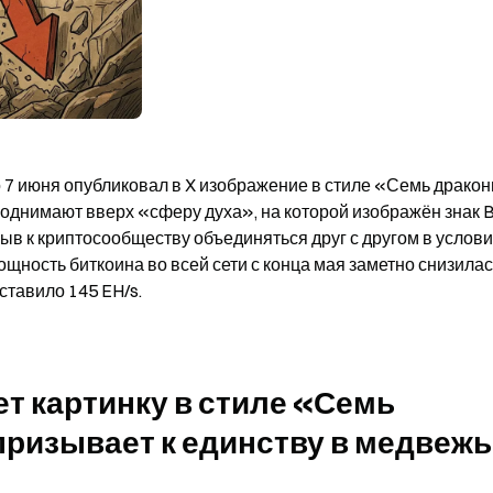
7 июня опубликовал в X изображение в стиле «Семь драконь
днимают вверх «сферу духа», на которой изображён знак BT
в к криптосообществу объединяться друг с другом в услови
ность биткоина во всей сети с конца мая заметно снизилась
ставило 145 EH/s.
т картинку в стиле «Семь 
ризывает к единству в медвежь