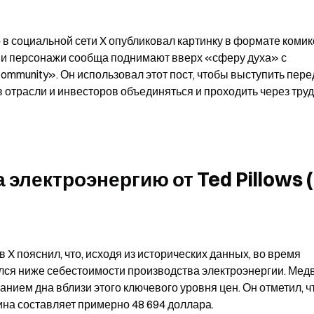
в социальной сети X опубликовал картинку в формате комикс
и персонажи сообща поднимают вверх «сферу духа» с 
ommunity». Он использовал этот пост, чтобы выступить перед
отрасли и инвесторов объединяться и проходить через труд
электроэнергию от Ted Pillows (
 X пояснил, что, исходя из исторических данных, во время 
лся ниже себестоимости производства электроэнергии. Медв
нием дна вблизи этого ключевого уровня цен. Он отметил, чт
ина составляет примерно 48 694 доллара.