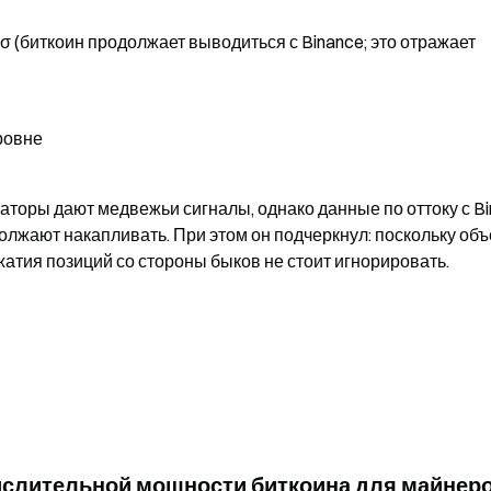
σ (биткоин продолжает выводиться с Binance; это отражает 
ровне
каторы дают медвежьи сигналы, однако данные по оттоку с Bi
лжают накапливать. При этом он подчеркнул: поскольку объ
жатия позиций со стороны быков не стоит игнорировать.
числительной мощности биткоина для майнер