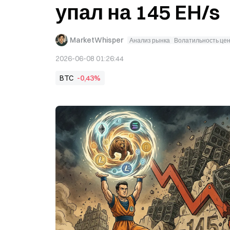
упал на 145 EH/s
MarketWhisper
Анализ рынка
Волатильность це
2026-06-08 01:26:44
BTC
-0,43%