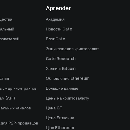
Aprender
щества
Академия
нальный
Новости Gate
зователей
Блог Gate
Энциклопедия криптовалют
Gate Research
Халвинг Bitcoin
стинг
Обновление Ethereum
ь смарт-контрактов
Большие данные
ам (API)
Цены на криптовалюту
альных каналов
Цена GT
Цена Биткоина
 для P2P-продавцов
Ціна Ethereum