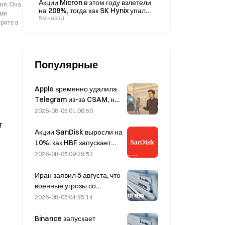
Акции Micron в этом году взлетели
правил 7 августа.
ия. Она
на 208%, тогда как SK Hynix упали
ыми
на 29% с пикового уровня после
5м назад
рите в
IPO, что вызвало споры об оценке
стоимости компаний.
Популярные
Apple временно удалила
Telegram из-за CSAM, но
Дуров это опроверг,
2026-08-05 01:06:50
заявив, что сервис
т
подвергся «атаке на
Акции SanDisk выросли на
безопасность».
10%: как HBF запускает
новый цикл развития ИИ-
2026-08-05 09:39:53
хранилищ и смогут ли
финансовые результаты
Иран заявил 5 августа, что
подтвердить логику роста?
военные угрозы со
стороны США
2026-08-05 04:35:14
препятствуют заключению
соглашения с Оманом по
Binance запускает