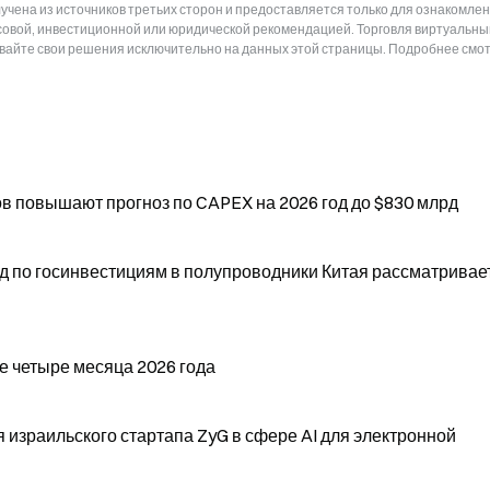
чена из источников третьих сторон и предоставляется только для ознакомлен
нсовой, инвестиционной или юридической рекомендацией. Торговля виртуальн
ывайте свои решения исключительно на данных этой страницы. Подробнее смот
в повышают прогноз по CAPEX на 2026 год до $830 млрд
нд по госинвестициям в полупроводники Китая рассматривае
е четыре месяца 2026 года
я израильского стартапа ZyG в сфере AI для электронной