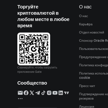
Торгуйте
О нас
криптовалютой в
О нас
любом месте в любое
Карьeра
время
Отдел новостей
Спонсор Oracle Re
Пользовательское
Предупреждение о
Политика конфид
Сканируйте, чтобы загрузить
приложение Gate
Политика исполь
cookie
Сообщество
Пресс-кит
Подтверждение н
резервов
Лицензия