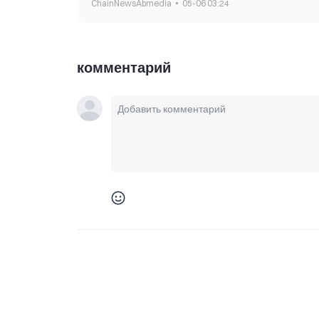
ChainNewsAbmedia
05-06 03:24
комментарий