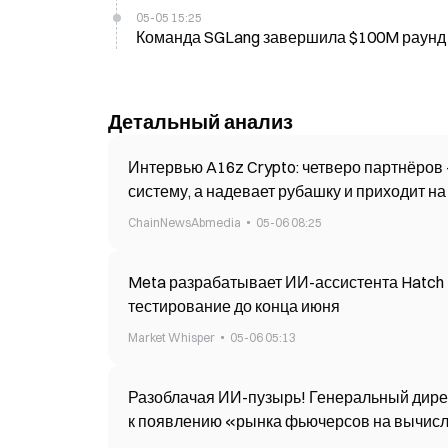
05-05 15:25
Команда SGLang завершила $100M раунд 
Детальный анализ
Интервью A16z Crypto: четверо партнёров
систему, а надевает рубашку и приходит на
ChainNewsAbmedia
05-06 08:25
Meta разрабатывает ИИ-ассистента Hatch 
тестирование до конца июня
Market Whisper
05-06 05:13
Разоблачая ИИ-пузырь! Генеральный дире
к появлению «рынка фьючерсов на вычис