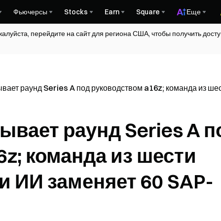
Фьючерсы
Stocks
Earn
Square
Еще
жалуйста, перейдите на сайт для региона США, чтобы получить дос
вает раунд Series A под руководством a16z; команда из ше
рывает раунд Series A п
z; команда из шести
и ИИ заменяет 60 SAP-