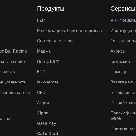
Продукты
Сервисы
P2P
VIP-преиму
Конвертация и блочная торговля
Институцио
Спотовая торговля
Отзывы поль
d Bull Racing
Маржа
Анонсы
 соглашение
Центр Earn
Комиссии
 рисках
ETF
Помощь
енциальности
Фьючерсы
Заявка на ли
зования файлов
CFD
Безопасност
Акции
Разработчик
Alpha
Поиск офици
аличия
Gate
Gate Pay
Приложение
Gate Card