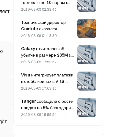
вопросу Ормузского
торговлю по 10 парам с
пролива.
bStocks сегодня в 20:00
2026-08-05 02:33:45
ляет
по UTC+8 с нулевой
комиссией для мейкеров.
Технический директор
Coinkite оказался
вовлечён в инцидент,
2026-08-05 01:13:30
связанный с уязвимостью
Coldcard, который привёл
Galaxy отчиталась об
ую
к четырём волнам атак и
убытке в размере $85M за
убыткам в размере 114
второй квартал 2026 года;
2026-08-05 17:52:57
миллионов долларов.
выручка оказалась на 300
млн долларов ниже
Visa интегрирует платежи
прогноза, акции упали на
в стейблкоинах в Visa
7,23%.
Direct через партнёрство с
2026-08-05 17:03:15
Zero Hash
Tanger сообщила о росте
продаж на 5% благодаря
туристическому потоку,
2026-08-05 15:55:54
связанному с Кубком
дёт
мира, в июне–июле.