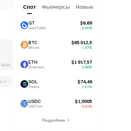
Спот
Фьючерсы
Новые
GT
$6,69
GateToken
0,45%
BTC
$65 012,5
Bitcoin
1,07%
ETH
$1 917,57
0/400
Ethereum
0,96%
рий
SOL
$74,49
Solana
2,51%
USDC
$1,0005
USDCoin
-0,01%
Подробнее