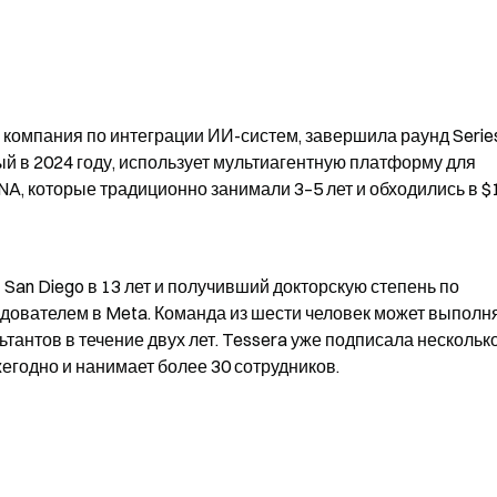
 компания по интеграции ИИ-систем, завершила раунд Series 
й в 2024 году, использует мультиагентную платформу для 
A, которые традиционно занимали 3–5 лет и обходились в $1
San Diego в 13 лет и получивший докторскую степень по 
едователем в Meta. Команда из шести человек может выполня
тантов в течение двух лет. Tessera уже подписала несколько
егодно и нанимает более 30 сотрудников.