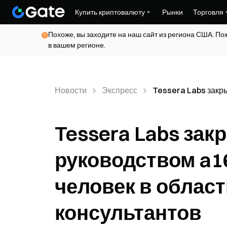
Купить криптовалюту
Рынки
Торговля
Похоже, вы заходите на наш сайт из региона США. По
в вашем регионе.
Новости
Экспресс
Tessera Labs закры
Tessera Labs зак
руководством a16
человек в област
консультантов