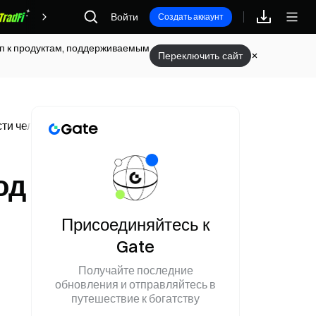
Войти
Награды
Создать аккаунт
туп к продуктам, поддерживаемым
Переключить сайт
сти человек в области ИИ заменяет 60 SAP-консультантов
од
Присоединяйтесь к
Gate
Получайте последние
обновления и отправляйтесь в
путешествие к богатству