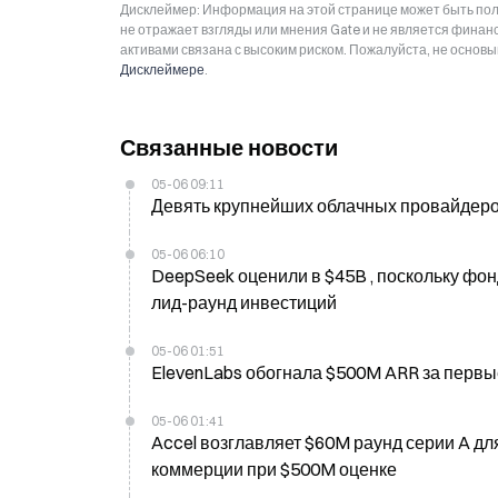
Дисклеймер: Информация на этой странице может быть полу
не отражает взгляды или мнения Gate и не является фина
активами связана с высоким риском. Пожалуйста, не основ
Дисклеймере
.
Связанные новости
05-06 09:11
Девять крупнейших облачных провайдеро
05-06 06:10
DeepSeek оценили в $45B , поскольку фо
лид-раунд инвестиций
05-06 01:51
ElevenLabs обогнала $500M ARR за первы
05-06 01:41
Accel возглавляет $60M раунд серии A дл
коммерции при $500M оценке