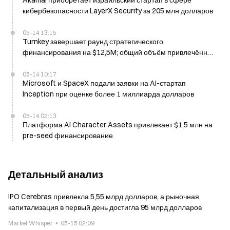
Akamai приобретает израильский стартап в сфере
кибербезопасности LayerX Security за 205 млн долларов
05-14 13:15
Turnkey завершает раунд стратегического
финансирования на $12,5M; общий объём привлечённых
средств превышает $65M
05-14 10:17
Microsoft и SpaceX подали заявки на AI-стартап
Inception при оценке более 1 миллиарда долларов
05-14 02:13
Платформа AI Character Assets привлекает $1,5 млн на
pre-seed финансирование
Детальный анализ
IPO Cerebras привлекла 5,55 млрд долларов, а рыночная
капитализация в первый день достигла 95 млрд долларов
Market Whisper
05-15 02:09