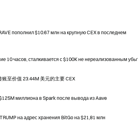
AVE пополнил $10.67 млн на крупную CEX в последнем
ие 10 часов, сталкивается с $100K не нереализованным убы
管钱包转账至价值 23.44M 美元的主要 CEX
 $125M миллиона в Spark после вывода из Aave
TRUMP на адрес хранения BitGo на $21,81 млн