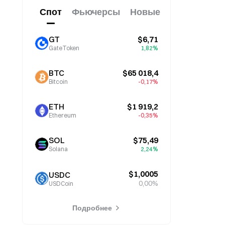
подорожал лишь на 2%.
Спот
Фьючерсы
Новые
GT
$6,71
GateToken
1,82%
BTC
$65 018,4
Bitcoin
-0,17%
ETH
$1 919,2
Ethereum
-0,35%
SOL
$75,49
Solana
2,24%
$1,0005
USDC
0,00%
USDCoin
Подробнее