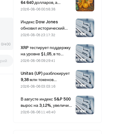
пользователей не
64 640 долларов, а
утрачены.
уязвимость Coldcard
2026-08-06 00:58:38
привела к максимальному
за три месяца числу
Индекс Dow Jones
активных кошельков.
обновил исторический
максимум, продлив
2026-08-05 23:17:32
пятидневное ралли на
0/400
ночных торгах; рост
XRP тестирует поддержку
обеспечили инвестиции в
на уровне $1,05, в то
ИИ
время как Ethereum
рий
2026-08-06 09:29:41
удерживается на отметке
$1 908 при низких
Unitas (UP) разблокирует
объёмах торгов.
9,38 млн токенов
стоимостью 3,18 млн
2026-08-06 03:03:16
долларов 13 августа
В августе индекс S&P 500
вырос на 3,12%, увеличив
рыночную капитализацию
2026-08-06 11:46:40
входящих в него компаний
на 2,1 трлн долларов,
тогда как биткоин