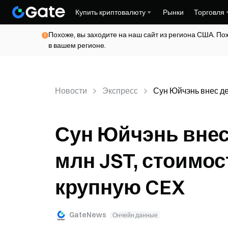
Купить криптовалюту
Рынки
Торговля
Похоже, вы заходите на наш сайт из региона США. По
в вашем регионе.
Новости
Экспресс
Сун Юйчэнь внес де
Сун Юйчэнь внес
млн JST, стоимос
крупную CEX
GateNews
Ончейн данные