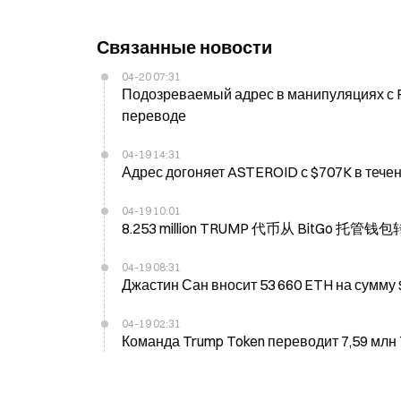
Связанные новости
04-20 07:31
Подозреваемый адрес в манипуляциях с R
переводе
04-19 14:31
Адрес догоняет ASTEROID с $707K в течен
04-19 10:01
8.253 million TRUMP 代币从 BitGo 托
04-19 08:31
Джастин Сан вносит 53 660 ETH на сумму
04-19 02:31
Команда Trump Token переводит 7,59 млн 