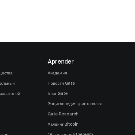
Aprender
щества
Академия
нальный
Новости Gate
зователей
Блог Gate
Энциклопедия криптовалют
Gate Research
Халвинг Bitcoin
стинг
Обновление Ethereum