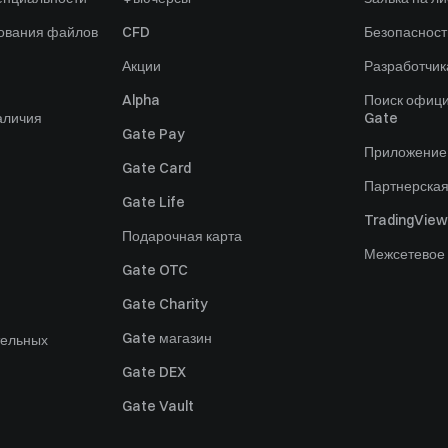
зования файлов
CFD
Безопасност
Акции
Разработчик
Alpha
Поиск офици
аличия
Gate
Gate Pay
Приложение
Gate Card
Партнерска
Gate Life
TradingView
Подарочная карта
Межсетевое
Gate OTC
Gate Charity
Gate магазин
тельных
Gate DEX
Gate Vault