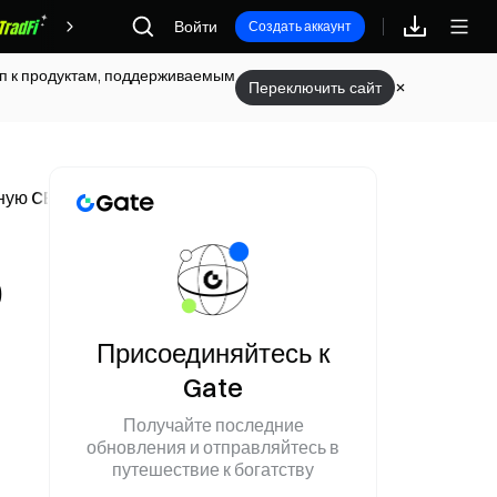
Войти
Награды
Создать аккаунт
туп к продуктам, поддерживаемым
Переключить сайт
пную CEX
0
Присоединяйтесь к
Gate
Получайте последние
обновления и отправляйтесь в
путешествие к богатству