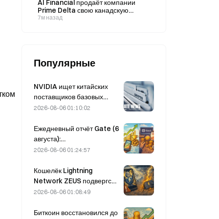
AI Financial продаёт компании
китайских публичных компаний
Prime Delta свою канадскую
заявили о возврате налогов
дочернюю компанию ALT5 Sigma
7м назад
за $12M и 11,6 млн акций
Популярные
NVIDIA ищет китайских
тком
поставщиков базовых
станций с поддержкой ИИ
2026-08-06 01:10:02
для развертывания сетей
6G.
Ежедневный отчёт Gate (6
августа):
привилегированные акции
2026-08-06 01:24:57
STRC компании Strategy
резко выросли; Block
Кошелёк Lightning
повысила прогноз
Network ZEUS подвергся
финансовых результатов
атаке и временно
2026-08-06 01:08:49
на весь 2026 год.
отключён; официально
заявлено, что средства
Биткоин восстановился до