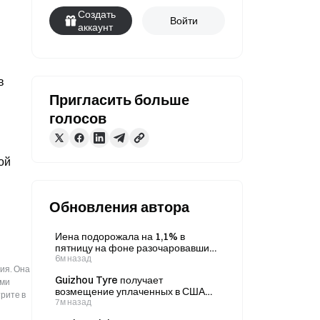
Создать
Войти
аккаунт
 
Пригласить больше
голосов
й 
Обновления автора
Иена подорожала на 1,1% в
пятницу на фоне разочаровавших
данных по безработице в США и
6м назад
ия. Она
сохраняющихся сигналов о
Guizhou Tyre получает
возможной интервенции
ыми
возмещение уплаченных в США
рите в
пошлин на сумму 11,98 млн
7м назад
долларов, тогда как несколько