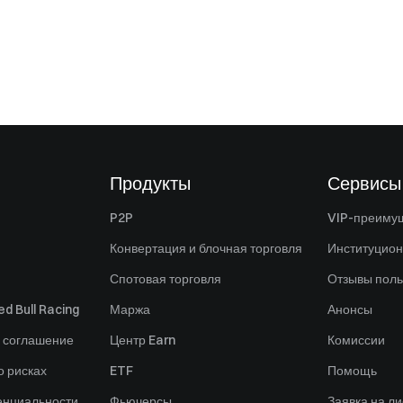
Продукты
Сервисы
P2P
VIP-преиму
Конвертация и блочная торговля
Институцио
Спотовая торговля
Отзывы поль
d Bull Racing
Маржа
Анонсы
 соглашение
Центр Earn
Комиссии
 рисках
ETF
Помощь
енциальности
Фьючерсы
Заявка на ли