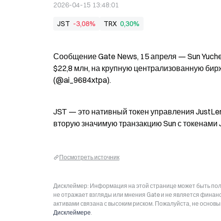
2026-04-15 13:48:01
JST
-3,08%
TRX
0,30%
Сообщение Gate News, 15 апреля — Sun Yuche
$22,8 млн, на крупную централизованную биржу
(@ai_9684xtpa).
JST — это нативный токен управления JustLend
вторую значимую транзакцию Sun с токенами
Посмотреть источник
Дисклеймер: Информация на этой странице может быть полу
не отражает взгляды или мнения Gate и не является фина
активами связана с высоким риском. Пожалуйста, не основ
Дисклеймере
.