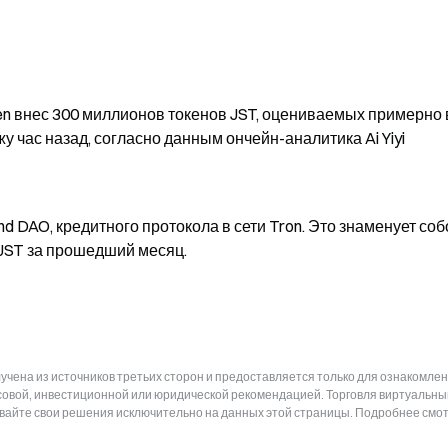
n внес 300 миллионов токенов JST, оцениваемых примерно в
 час назад, согласно данным ончейн-аналитика Ai Yiyi 
 DAO, кредитного протокола в сети Tron. Это знаменует собо
 JST за прошедший месяц.
чена из источников третьих сторон и предоставляется только для ознакомлен
нсовой, инвестиционной или юридической рекомендацией. Торговля виртуальн
ывайте свои решения исключительно на данных этой страницы. Подробнее смот