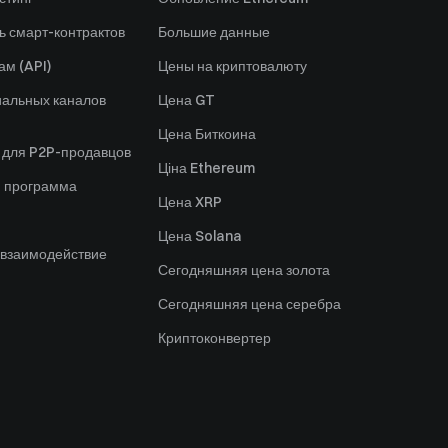
ь смарт-контрактов
Большие данные
ам (API)
Цены на криптовалюту
альных каналов
Цена GT
Цена Биткоина
 для P2P-продавцов
Ціна Ethereum
я программа
Цена XRP
Цена Solana
 взаимодействие
Сегодняшняя цена золота
Сегодняшняя цена серебра
Криптоконвертер