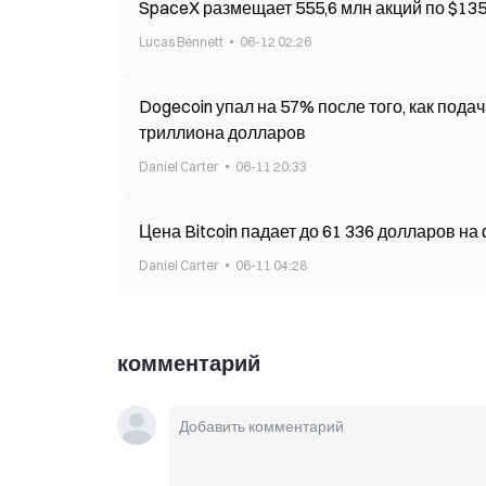
SpaceX размещает 555,6 млн акций по $135,
Lucas Bennett
06-12 02:26
Dogecoin упал на 57% после того, как пода
триллиона долларов
Daniel Carter
06-11 20:33
Цена Bitcoin падает до 61 336 долларов на
Daniel Carter
06-11 04:28
комментарий