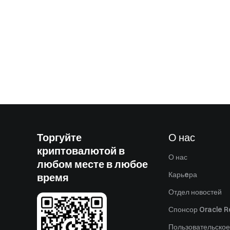
Торгуйте
О нас
криптовалютой в
О нас
любом месте в любое
Карьeра
время
Отдел новостей
Спонсор Oracle Re
Пользовательское