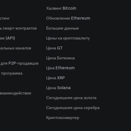
Халвинг Bitcoin
стинг
Обновление Ethereum
ь смарт-контрактов
Большие данные
ам (API)
Цены на криптовалюту
альных каналов
Цена GT
Цена Биткоина
 для P2P-продавцов
Ціна Ethereum
я программа
Цена XRP
Цена Solana
 взаимодействие
Сегодняшняя цена золота
Сегодняшняя цена серебра
Криптоконвертер