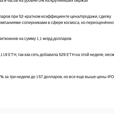
а 8 часов на уровне 0% на крупнейших биржах
лларов при 52-кратном коэффициенте цена/продажи; сделку
компаниями-соперниками в сфере космоса, но переоценённо
биткоинов на сумму 1,1 млрд долларов
,119 ETH, так как сеть добавила 529 ETH на этой неделе, нес
7% за три недели до 157 долларов, но все еще выше цены IPO