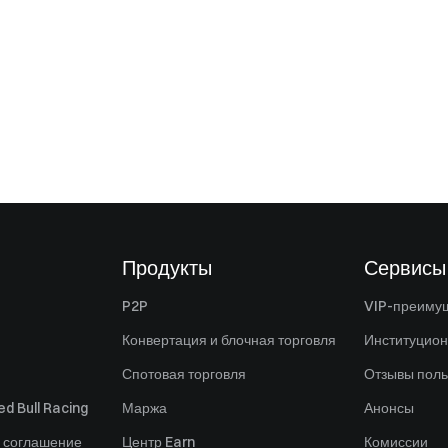
Продукты
Сервисы
P2P
VIP-преиму
Конвертация и блочная торговля
Институцио
Спотовая торговля
Отзывы поль
d Bull Racing
Маржа
Анонсы
 соглашение
Центр Earn
Комиссии