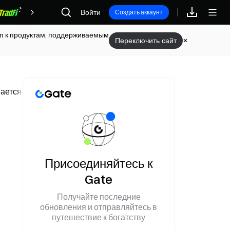
Войти
Награды
Создать аккаунт
туп к продуктам, поддерживаемым
Переключить сайт
ается в 38,14 млн долларов
Присоединяйтесь к
Gate
Получайте последние
обновления и отправляйтесь в
путешествие к богатству