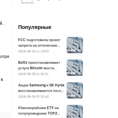
нейтрального потока ордеров,
7м назад
свидетельствуют данные
CryptoQuant.
й
Популярные
FCC подготовила проект
запрета на оптические
модули для китайских
2026-08-04 11:19:53
мотря
центров обработки
данных; Xinyuan может
Boltz приостанавливает
потерять 27% своей доли
услуги Bitcoin-моста
рынка
бесконечно после атак с
2026-08-03 21:04:31
применением ИИ
 в
Акции Samsung и SK Hynix
восстанавливаются после
падения на 5% благодаря
2026-08-04 07:33:40
покупкам со стороны
розничных инвесторов.
Южнокорейские ETF на
полупроводники TOP2