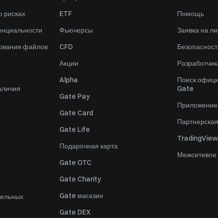
 рисках
ETF
Помощь
енциальности
Фьючерсы
Заявка на ли
зования файлов
CFD
Безопасност
Акции
Разработчик
Alpha
Поиск офици
аличия
Gate
Gate Pay
Приложение
Gate Card
Партнерска
Gate Life
TradingView
Подарочная карта
Межсетевое
Gate OTC
Gate Charity
Gate магазин
тельных
Gate DEX