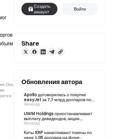
Создать
Войти
аккаунт
ог 
оргов 
Share
объём 
Обновления автора
ия. Она
ыми
Apollo договорилась о покупке
рите в
easyJet за 7,7 млрд долларов по
цене 7,15 фунта за акцию
3м назад
UWM Holdings приостанавливает
выплату дивидендов, акции
обвалились на 49% после убытка
5м назад
во II квартале
Киты XRP накапливают токены по
цене 1,05 доллара на фоне