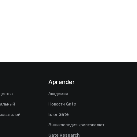
Aprender
щества
Академия
нальный
Новости Gate
зователей
Блог Gate
Энциклопедия криптовалют
Gate Research