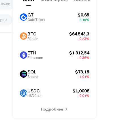
0/400
GT
$6,65
рий
GateToken
2,15%
BTC
$64 543,3
Bitcoin
-0,23%
ETH
$1 912,54
Ethereum
-0,36%
SOL
$73,15
Solana
-1,91%
USDC
$1,0008
USDCoin
-0,01%
Подробнее