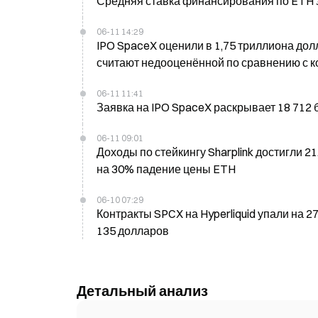
Средняя ставка финансирования по ETH з
06-11 14:29
IPO SpaceX оценили в 1,75 триллиона до
считают недооценённой по сравнению с 
относительно компаний из сегмента ИИ.
06-11 11:41
Заявка на IPO SpaceX раскрывает 18 712 
06-11 09:01
Доходы по стейкингу Sharplink достигли 21
на 30% падение цены ETH
06-10 07:29
Контракты SPCX на Hyperliquid упали на 2
135 долларов
Детальный анализ