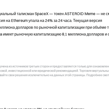
иальный талисман SpaceX — токен ASTEROID Meme — не см
ия на Ethereum упала на 24% за 24 часа. Текущая версия 
иллиона долларов по рыночной капитализации при объёме т
na имеет рыночную капитализацию 8,1 миллиона долларов и 
чена из источников третьих сторон и предоставляется только для ознакомлен
нсовой, инвестиционной или юридической рекомендацией. Торговля виртуальн
ывайте свои решения исключительно на данных этой страницы. Подробнее смот