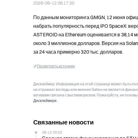
2026-06-12 06:17:30
По данным мониторинга GMGN, 12 июня офиц
набрать популярность перед IPO SpaceX: верс
ASTEROID на Ethereum оценивается в 38,14 м
около 3 миллионов долларов. Версия на Sola
за 24 часа примерно 320 тыс. долларов.
Посмотреть источник
Дисклеймер: Информация на этой странице может быть полу
не отражает взгляды или мнения Gate и не является фина
активами связана с высоким риском. Пожалуйста, не основ
Дисклеймере
.
Связанные новости
06-12 00:03