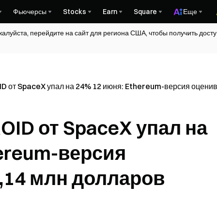
Фьючерсы
Stocks
Earn
Square
Еще
жалуйста, перейдите на сайт для региона США, чтобы получить дос
 от SpaceX упал на 24% 12 июня: Ethereum-версия оценив
OID от SpaceX упал на
hereum-версия
8,14 млн долларов