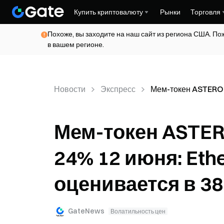
Купить криптовалюту
Рынки
Торговля
Похоже, вы заходите на наш сайт из региона США. По
в вашем регионе.
Новости
Экспресс
Мем-токен ASTEROID
Мем-токен ASTER
24% 12 июня: Et
оценивается в 3
GateNews
Волатильность цен