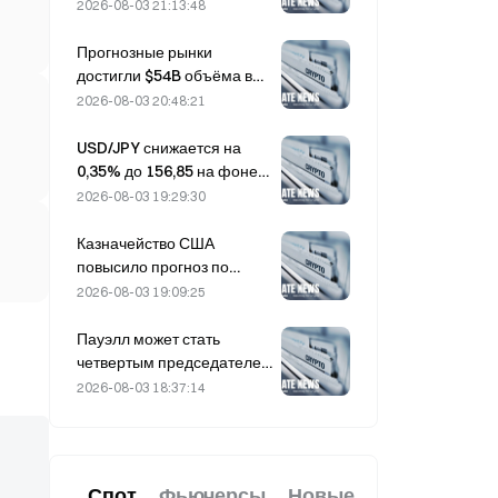
обрушились на 36% за
2026-08-03 21:13:48
последний месяц после
разворота притока
Прогнозные рынки
капитала
достигли $54B объёма в
июле, поскольку Кубок
2026-08-03 20:48:21
мира подстёгивает
торговлю
USD/JPY снижается на
0,35% до 156,85 на фоне
укрепления иены в начале
2026-08-03 19:29:30
азиатской торговой сессии
Казначейство США
повысило прогноз по
заимствованиям на III
2026-08-03 19:09:25
квартал до $739 млрд
Пауэлл может стать
четвертым председателем
ФРС, чтобы завершить
2026-08-03 18:37:14
полный 14-летний срок,
если он проработает до
января 2028 года
Спот
Фьючерсы
Новые