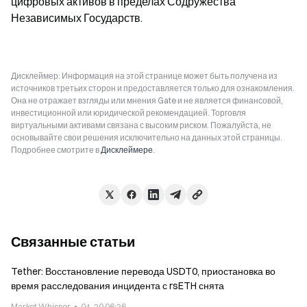
цифровых активов в пределах Содружества 
Независимых Государств.
Дисклеймер: Информация на этой странице может быть получена из
источников третьих сторон и предоставляется только для ознакомления.
Она не отражает взгляды или мнения Gate и не является финансовой,
инвестиционной или юридической рекомендацией. Торговля
виртуальными активами связана с высоким риском. Пожалуйста, не
основывайте свои решения исключительно на данных этой страницы.
Подробнее смотрите в
Дисклеймере
.
Связанные статьи
Tether: Восстановление перевода USDT0, приостановка во
время расследования инцидента с rsETH снята
Market Whisper
04-20 06:26