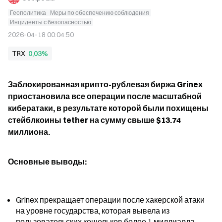
Геополитика
Меры по обеспечению соблюдения
Инциденты с безопасностью
2026-04-18 00:04:50
TRX
0,03%
Заблокированная крипто-рублевая биржа Grinex 
приостановила все операции после масштабной 
кибератаки, в результате которой были похищены 
стейблкоины tether на сумму свыше $13.74 
миллиона.
Основные выводы:
Grinex прекращает операции после хакерской атаки 
на уровне государства, которая вывела из 
пользовательских кошельков более 1 миллиарда 